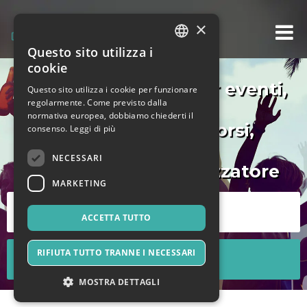
×
Questo sito utilizza i
ITALIAN
cookie
ENGLISH
biglietteria online per eventi,
Questo sito utilizza i cookie per funzionare
regolarmente. Come previsto dalla
SPANISH
normativa europea, dobbiamo chiederti il
concerti, teatro, corsi,
consenso.
Leggi di più
NECESSARI
gratuita per l'organizzatore
MARKETING
ACCETTA TUTTO
RIFIUTA TUTTO TRANNE I NECESSARI
MOSTRA DETTAGLI