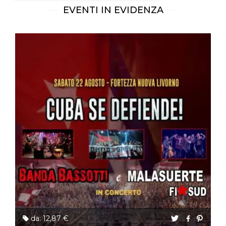
EVENTI IN EVIDENZA
Necessari
Marketing
I cookie strettamente necessari o tecnici sono
indispensabili al funzionamento del sito. I
servizi qui presenti non potranno funzionare
senza.
Provider /
Nome
Scadenza
Descrizione
Dominio
cf_clearance
1 anno
Clearance
Cloudflare,
Cookie from
Inc.
CloudFlare
.oooh.events
stores the proof
of challenge
passed. It is
used to no
longer issue a
captcha or
jschallenge
challenge if
present. It is
required to
reach origin
server.
wordpress_test_cookie
Sessione
Cookie di
Automattic
da: 12,87 €
Wordpress,
Inc.
verifica che il