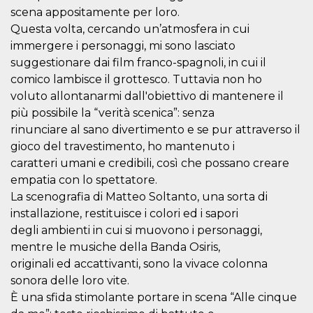
Cookie-
scena appositamente per loro.
Script.com
Questa volta, cercando un’atmosfera in cui
service to
remember
immergere i personaggi, mi sono lasciato
visitor
cookie
suggestionare dai film franco-spagnoli, in cui il
consent
preferences.
comico lambisce il grottesco. Tuttavia non ho
It is
voluto allontanarmi dall'obiettivo di mantenere il
necessary
for Cookie-
più possibile la “verità scenica”: senza
Script.com
cookie
rinunciare al sano divertimento e se pur attraverso il
banner to
gioco del travestimento, ho mantenuto i
work
properly.
caratteri umani e credibili, così che possano creare
empatia con lo spettatore.
Storage declaration
La scenografia di Matteo Soltanto, una sorta di
Storage
Name
Description
installazione, restituisce i colori ed i sapori
type
degli ambienti in cui si muovono i personaggi,
fbssls_314278995690155
Session
storage
mentre le musiche della Banda Osiris,
originali ed accattivanti, sono la vivace colonna
wpEmojiSettingsSupports
Session
storage
sonora delle loro vite.
cn_uc__
Local
È una sfida stimolante portare in scena “Alle cinque
storage