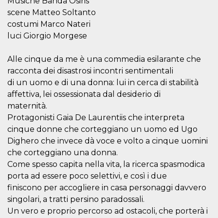
Musiche Banda Osiris
visitors.
scene Matteo Soltanto
wordpress_test_cookie
Session
Used on
Automattic
costumi Marco Nateri
sites built
Inc.
with
.oooh.events
luci Giorgio Morgese
Wordpress.
Tests
whether or
Alle cinque da me è una commedia esilarante che
not the
browser has
racconta dei disastrosi incontri sentimentali
cookies
enabled
di un uomo e di una donna: lui in cerca di stabilità
affettiva, lei ossessionata dal desiderio di
PHPSESSID
Session
Cookie
PHP.net
generated
oooh.events
maternità.
by
applications
Protagonisti Gaia De Laurentiis che interpreta
based on
the PHP
cinque donne che corteggiano un uomo ed Ugo
language.
Dighero che invece dà voce e volto a cinque uomini
This is a
general
che corteggiano una donna.
purpose
identifier
Come spesso capita nella vita, la ricerca spasmodica
used to
porta ad essere poco selettivi, e così i due
maintain
user session
finiscono per accogliere in casa personaggi davvero
variables. It
is normally a
singolari, a tratti persino paradossali.
random
generated
Un vero e proprio percorso ad ostacoli, che porterà i
number,