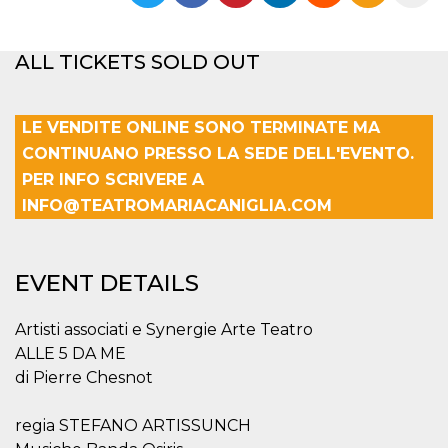
functionality such as user login and account
management. The website cannot be used
properly without strictly necessary cookies.
ALL TICKETS SOLD OUT
Provider /
Name
Expiration
Description
Domain
cf_clearance
1 year
This cookie
Cloudflare,
LE VENDITE ONLINE SONO TERMINATE MA
is used by
Inc.
the
.oooh.events
CONTINUANO PRESSO LA SEDE DELL'EVENTO.
CloudFlare
service to
PER INFO SCRIVERE A
identify
INFO@TEATROMARIACANIGLIA.COM
trusted web
traffic and
override any
security
restrictions
based on
EVENT DETAILS
the visitor's
IP address. It
is essential
Artisti associati e Synergie Arte Teatro
for
supporting a
ALLE 5 DA ME
website's
security
di Pierre Chesnot
features and
in providing
protection
regia STEFANO ARTISSUNCH
against
malicious