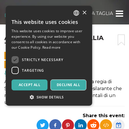
×
ALLE 5 DA ME, TEATRO TALIA TAGLIACOZZO
This website uses cookies
ITALIAN
This website uses cookies to improve user
ENGLISH
ALLE 5 DA ME, TEATRO TALIA
experience. By using our website you
consent to all cookies in accordance with
TAGLIACOZZO 27/03/2022
SPANISH
our Cookie Policy.
Read more
27 MARCH 2022 - 18:00
STRICTLY NECESSARY
ONLINE SALES ENDED
TARGETING
Music, Live Events, Clubs
Alle cinque da me, di P. Chesnot, con la regia di
ACCEPT ALL
DECLINE ALL
Stefano Artissunch, è una commedia esilarante che
racconta dei disastrosi incontri sentimentali di un
SHOW DETAILS
uomo e di una donna.
Share this event:
Strictly necessary
Targeting
Strictly necessary cookies allow core website