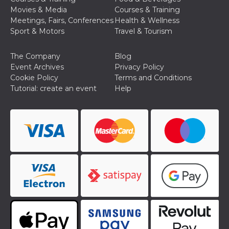
Aiuta Goog
Movies & Media
Courses & Training
controllare
nuove
Meetings, Fairs, Conferences
Health & Wellness
funzionalit
Sport & Motors
Travel & Tourism
modifiche
dell'interfa
vengono m
agli utenti
The Company
Blog
nell'ambito 
Event Archives
Privacy Policy
e
implementa
Cookie Policy
Terms and Conditions
graduali,
Tutorial: create an event
Help
garantend
un'esperie
coerente p
determinat
utente dur
esperiment