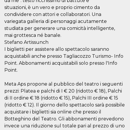
da me”: testo ricchissimo di battute e
situazioni, è un vero e proprio cimento da
condividere con attori e collaboratori. Una
variegata galleria di personaggi acutamente
studiata per generare una comicità intelligente,
mai grottesca né banale.
Provider /
Name
Expiration
Descriptio
Stefano Artissunch
Domain
I biglietti per assistere allo spettacolo saranno
c_user
4 weeks 2
User Login 
Meta
days
Can be sess
Platform Inc.
acquistabili anche presso Tagliacozzo Turismo- Info
persitent f
.facebook.com
days
Point. Abbonamenti acquistabili solo presso l'Info
Point.
datr
2 years
This cookie
Meta
identifies t
Platform Inc.
browser
.facebook.com
connecting
Meta Aps propone al pubblico del teatro i seguenti
Facebook. I
prezzi: Platea e palchi di I € 20 (ridotto € 18), Palchi
directly tie
individual
di II ordine € 18 (ridotto € 15), Palchi III ordine € 15
Facebook t
user. Face
(ridotto € 12). Il giorno dello spettacolo sarà possibile
reports that
acquistare i biglietti sia online che presso il
used to hel
security an
Botteghino del Teatro. Gli abbonamenti prevedono
suspicious 
activity, es
invece una riduzione sul totale pari al prezzo di uno
around det