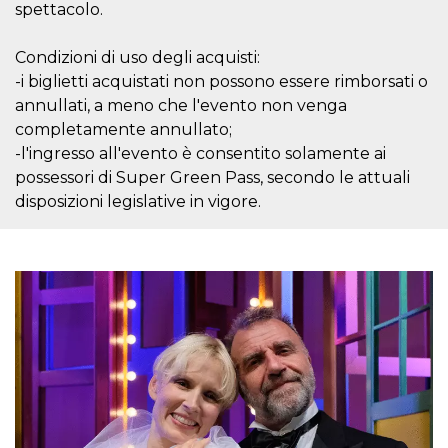
of bots try
spettacolo.
access the s
Facebook a
the behavi
Condizioni di uso degli acquisti:
profile ass
with each d
-i biglietti acquistati non possono essere rimborsati o
cookie is d
annullati, a meno che l'evento non venga
after 10 day
cookie is a
completamente annullato;
via Like an
Facebook b
-l'ingresso all'evento è consentito solamente ai
and tags p
on many di
possessori di Super Green Pass, secondo le attuali
websites.
disposizioni legislative in vigore.
dpr
.facebook.com
1 week
permette d
controllare 
funzione “S
su Faceboo
pulsante “
piace”, rac
le impostaz
della lingu
permettono
condividere
pagina.
fr
3 months
Contains b
Meta
and user u
Platform Inc.
ID combina
.facebook.com
used for ta
advertising