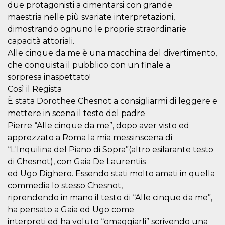
due protagonisti a cimentarsi con grande
how it is
used can be
maestria nelle più svariate interpretazioni,
specific to
the site, but
dimostrando ognuno le proprie straordinarie
a good
capacità attoriali.
example is
maintaining
Alle cinque da me è una macchina del divertimento,
a logged-in
status for a
che conquista il pubblico con un finale a
user
between
sorpresa inaspettato!
pages.
Così il Regista
m
1 year 1
This cookie
Stripe
È stata Dorothee Chesnot a consigliarmi di leggere e
month
is generally
m.stripe.com
used for
mettere in scena il testo del padre
performance
Pierre “Alle cinque da me”, dopo aver visto ed
and
optimization
apprezzato a Roma la mia messinscena di
of payment
processing
“L'Inquilina del Piano di Sopra”(altro esilarante testo
services,
di Chesnot), con Gaia De Laurentiis
facilitating
caching of
ed Ugo Dighero. Essendo stati molto amati in quella
content on
the browser
commedia lo stesso Chesnot,
to make
pages load
riprendendo in mano il testo di “Alle cinque da me”,
faster.
ha pensato a Gaia ed Ugo come
CookieScriptConsent
4 weeks 2
This cookie
CookieScript
interpreti ed ha voluto “omaggiarli” scrivendo una
days
is used by
oooh.events