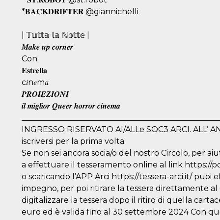
*𝐁𝐀𝐂𝐊𝐃𝐑𝐈𝐅𝐓𝐄𝐑 @giannichelli
| 𝕋𝕦𝕥𝕥𝕒 𝕝𝕒 ℕ𝕠𝕥𝕥𝕖 |
𝑴𝒂𝒌𝒆 𝒖𝒑 𝒄𝒐𝒓𝒏𝒆𝒓
Con
𝐄𝐬𝐭𝐫𝐞𝐥𝐥𝐚
c𝑖n𝑒m𝑎
𝑷𝑹𝑶𝑰𝑬𝒁𝑰𝑶𝑵𝑰
𝒊𝒍 𝒎𝒊𝒈𝒍𝒊𝒐𝒓 𝑸𝒖𝒆𝒆𝒓 𝒉𝒐𝒓𝒓𝒐𝒓 𝒄𝒊𝒏𝒆𝒎𝒂
__________________________________________________
INGRESSO RISERVATO AI/ALLe SOC3 ARCI. ALL’ ANGE
iscriversi per la prima volta.
Se non sei ancora socia/o del nostro Circolo, per aiu
a effettuare il tesseramento online al link https://p
o scaricando l’APP Arci https://tessera-arci.it/ puoi
impegno, per poi ritirare la tessera direttamente al
digitalizzare la tessera dopo il ritiro di quella cart
euro ed è valida fino al 30 settembre 2024 Con qu