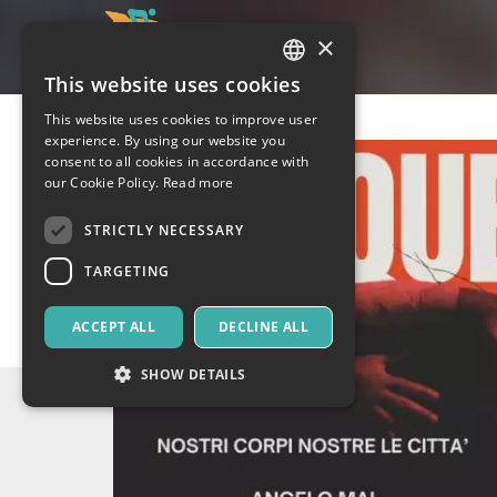
×
This website uses cookies
ITALIAN
This website uses cookies to improve user
ENGLISH
experience. By using our website you
consent to all cookies in accordance with
SPANISH
our Cookie Policy.
Read more
STRICTLY NECESSARY
TARGETING
ACCEPT ALL
DECLINE ALL
SHOW DETAILS
Strictly necessary
Targeting
Strictly necessary cookies allow core website