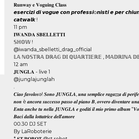
𝐑𝐮𝐧𝐰𝐚𝐲 𝐞 𝐕𝐨𝐠𝐮𝐢𝐧𝐠 𝐂𝐥𝐚𝐬𝐬
𝙚𝙨𝙚𝙧𝙘𝙞𝙯𝙞 𝙙𝙞 𝙫𝙤𝙜𝙪𝙚 𝙘𝙤𝙣 𝙥𝙧𝙤𝙛𝙚𝙨𝙨𝙞o𝙣𝙞𝙨𝙩𝙞 𝙚 𝙥𝙚𝙧 𝙘𝙝𝙞
𝙘𝙖𝙩𝙬𝙖𝙡𝙠 !
11 pm
𝐈𝐖𝐀𝐍𝐃𝐀 𝐒𝐁𝐄𝐋𝐋𝐄𝐓𝐓𝐈
𝕊ℍ𝕆𝕎 !
@iwanda_sbelletti_drag_official
𝕃𝔸 ℕ𝕆𝕊𝕋ℝ𝔸 𝔻ℝ𝔸𝔾 𝔻𝕀 ℚ𝕌𝔸ℝ𝕋𝕀𝔼ℝ𝔼 , 𝕄𝔸𝔻ℝ𝕀ℕ𝔸 𝔻𝔼𝕃
12 am
𝐉𝐔𝐍𝐆𝐋𝐀 - live 1
@junglajunglah
.
𝑪𝒊𝒂𝒐 𝒇𝒂𝒗𝒐𝒍𝒐𝒔ə! 𝑺𝒐𝒏𝒐 𝑱𝑼𝑵𝑮𝑳𝑨, 𝒖𝒏𝒂 𝒔𝒆𝒎𝒑𝒍𝒊𝒄𝒆 𝒓𝒂𝒈𝒂𝒛𝒛𝒂 𝒅𝒊 𝒑𝒆𝒓𝒊𝒇𝒆𝒓
𝒏𝒐𝒏 è 𝒂𝒏𝒄𝒐𝒓𝒂 𝒔𝒖𝒄𝒄𝒆𝒔𝒔𝒐 𝒑𝒂𝒔𝒔𝒐 𝒂𝒍 𝒑𝒊𝒂𝒏𝒐 𝑩, 𝒐𝒗𝒗𝒆𝒓𝒐 𝒅𝒊𝒗𝒆𝒏𝒕𝒂𝒓𝒆 𝒖𝒏
𝑬𝒏𝒕𝒂 𝒂𝒏𝒄𝒉𝒆 𝒕𝒖 𝒏𝒆𝒍𝒍𝒂 𝑱𝑼𝑵𝑮𝑳𝑨 𝒆 𝒈𝒐𝒅𝒊𝒕𝒊 𝒊𝒍 𝒎𝒊𝒐 𝒑𝒓𝒊𝒎𝒐 𝒂𝒍𝒃𝒖𝒎 "𝑽𝒐𝒍
𝑩𝒂𝒄𝒊 𝒅𝒂𝒍𝒍𝒂 𝒍𝒐𝒕𝒕𝒂𝒕𝒓𝒊𝒄𝒆 𝒅𝒆𝒍𝒍'𝒂𝒎𝒐𝒓𝒆
00.30 DJ SET
By LaRoboterie
* 𝐒𝐓.𝐑𝐎𝐁𝐎𝐓 @st.robot