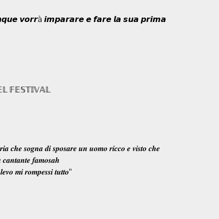
𝙪𝙣𝙦𝙪𝙚 𝙫𝙤𝙧𝙧à 𝙞𝙢𝙥𝙖𝙧𝙖𝙧𝙚 𝙚 𝙛𝙖𝙧𝙚 𝙡𝙖 𝙨𝙪𝙖 𝙥𝙧𝙞𝙢𝙖
 𝔽𝔼𝕊𝕋𝕀𝕍𝔸𝕃
𝒊𝒂 𝒄𝒉𝒆 𝒔𝒐𝒈𝒏𝒂 𝒅𝒊 𝒔𝒑𝒐𝒔𝒂𝒓𝒆 𝒖𝒏 𝒖𝒐𝒎𝒐 𝒓𝒊𝒄𝒄𝒐 𝒆 𝒗𝒊𝒔𝒕𝒐 𝒄𝒉𝒆
 𝒄𝒂𝒏𝒕𝒂𝒏𝒕𝒆 𝒇𝒂𝒎𝒐𝒔𝒂𝒉
𝒗𝒐 𝒎𝒊 𝒓𝒐𝒎𝒑𝒆𝒔𝒔𝒊 𝒕𝒖𝒕𝒕𝒐"