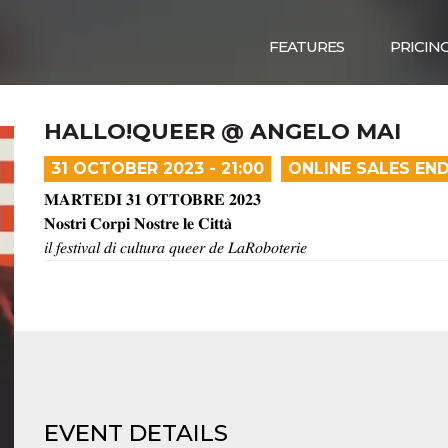
FEATURES
PRICIN
HALLO!QUEER @ ANGELO MAI
31 OCTOBER 2023 - 21:00
ONLINE SALES EN
𝐌𝐀𝐑𝐓𝐄𝐃𝐈 𝟑𝟏 𝐎𝐓𝐓𝐎𝐁𝐑𝐄 𝟐𝟎𝟐𝟑
𝐍𝐨𝐬𝐭𝐫𝐢 𝐂𝐨𝐫𝐩𝐢 𝐍𝐨𝐬𝐭𝐫𝐞 𝐥𝐞 𝐂𝐢𝐭𝐭𝐚̀
𝑖𝑙 𝑓𝑒𝑠𝑡𝑖𝑣𝑎𝑙 𝑑𝑖 𝑐𝑢𝑙𝑡𝑢𝑟𝑎 𝑞𝑢𝑒𝑒𝑟 𝑑𝑒 𝐿𝑎𝑅𝑜𝑏𝑜𝑡𝑒𝑟𝑖𝑒
EVENT DETAILS