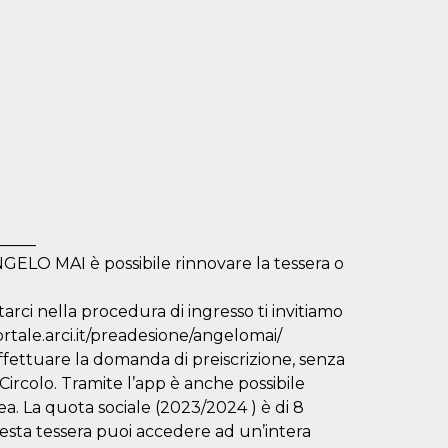
_____
LO MAI è possibile rinnovare la tessera o
tarci nella procedura di ingresso ti invitiamo
ortale.arci.it/preadesione/angelomai/
 effettuare la domanda di preiscrizione, senza
 Circolo. Tramite l’app è anche possibile
acea. La quota sociale (2023/2024 ) è di 8
esta tessera puoi accedere ad un’intera