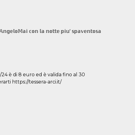
'𝔸𝕟𝕘𝕖𝕝𝕠𝕄𝕒𝕚 𝕔𝕠𝕟 𝕝𝕒 𝕟𝕠𝕥𝕥𝕖 𝕡𝕚𝕦' 𝕤𝕡𝕒𝕧𝕖𝕟𝕥𝕠𝕤𝕒
/24 è di 8 euro ed è valida fino al 30
ti https://tessera-arci.it/