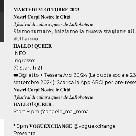
𝐌𝐀𝐑𝐓𝐄𝐃𝐈 𝟑𝟏 𝐎𝐓𝐓𝐎𝐁𝐑𝐄 𝟐𝟎𝟐𝟑
𝐍𝐨𝐬𝐭𝐫𝐢 𝐂𝐨𝐫𝐩𝐢 𝐍𝐨𝐬𝐭𝐫𝐞 𝐥𝐞 𝐂𝐢𝐭𝐭𝐚̀
𝑖𝑙 𝑓𝑒𝑠𝑡𝑖𝑣𝑎𝑙 𝑑𝑖 𝑐𝑢𝑙𝑡𝑢𝑟𝑎 𝑞𝑢𝑒𝑒𝑟 𝑑𝑒 𝐿𝑎𝑅𝑜𝑏𝑜𝑡𝑒𝑟𝑖𝑒
𝕊𝕚𝕒𝕞𝕠 𝕥𝕠𝕣𝕟𝕒𝕥𝕖 , 𝕚𝕟𝕚𝕫𝕚𝕒𝕞𝕠 𝕝𝕒 𝕟𝕦𝕠𝕧𝕒 𝕤𝕥𝕒𝕘𝕚𝕠𝕟𝕖 𝕒𝕝𝕝
𝕕𝕖𝕝𝕝'𝕒𝕟𝕟𝕠.
𝐇𝐀𝐋𝐋𝐎 ! 𝐐𝐔𝐄𝐄𝐑
INFO
Ingresso:
🕥 Start h 21
🎟Biglietto + Tessera Arci 23/24 (La quota sociale 23
settembre 2024). Scarica la App ARCI per pre-tesserar
𝐍𝐨𝐬𝐭𝐫𝐢 𝐂𝐨𝐫𝐩𝐢 𝐍𝐨𝐬𝐭𝐫𝐞 𝐥𝐞 𝐂𝐢𝐭𝐭𝐚̀
𝑖𝑙 𝑓𝑒𝑠𝑡𝑖𝑣𝑎𝑙 𝑑𝑖 𝑐𝑢𝑙𝑡𝑢𝑟𝑎 𝑞𝑢𝑒𝑒𝑟 𝑑𝑒 𝐿𝑎𝑅𝑜𝑏𝑜𝑡𝑒𝑟𝑖𝑒
𝐇𝐀𝐋𝐋𝐎 ! 𝐐𝐔𝐄𝐄𝐑 .
Start 9 pm @angelo_mai_roma
.
* 9pm 𝐕𝐎𝐆𝐔𝐄𝐗𝐂𝐇𝐀𝐍𝐆𝐄 @voguexchange
Presenta