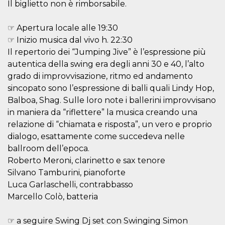
Il biglietto non è rimborsabile.
visitors.
wordpress_test_cookie
Session
Used on
Automattic
sites built
☞ Apertura locale alle 19:30
Inc.
with
.oooh.events
☞ Inizio musica dal vivo h. 22:30
Wordpress.
Tests
Il repertorio dei “Jumping Jive” è l’espressione più
whether or
not the
autentica della swing era degli anni 30 e 40, l’alto
browser has
grado di improvvisazione, ritmo ed andamento
cookies
enabled
sincopato sono l’espressione di balli quali Lindy Hop,
PHPSESSID
Session
Cookie
PHP.net
Balboa, Shag. Sulle loro note i ballerini improvvisano
generated
oooh.events
by
in maniera da “riflettere” la musica creando una
applications
relazione di “chiamata e risposta”, un vero e proprio
based on
the PHP
dialogo, esattamente come succedeva nelle
language.
This is a
ballroom dell’epoca.
general
Roberto Meroni, clarinetto e sax tenore
purpose
identifier
Silvano Tamburini, pianoforte
used to
maintain
Luca Garlaschelli, contrabbasso
user session
variables. It
Marcello Colò, batteria
is normally a
random
generated
☞ a seguire Swing Dj set con Swinging Simon
number,