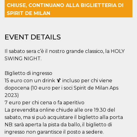
functionality such as user login and account
CHIUSE, CONTINUANO ALLA BIGLIETTERIA DI
management. The website cannot be used
SPIRIT DE MILAN
properly without strictly necessary cookies.
Provider /
Name
Expiration
Description
Domain
EVENT DETAILS
cf_clearance
1 year
This cookie
Cloudflare,
is used by
Inc.
the
.oooh.events
CloudFlare
Il sabato sera c’è il nostro grande classico, la HOLY
service to
SWING NIGHT.
identify
trusted web
traffic and
override any
Biglietto di ingresso
security
restrictions
15 euro con un drink 🍹 incluso per chi viene
based on
dopocena (10 euro per i soci Spirit de Milan Aps
the visitor's
IP address. It
2023)
is essential
for
7 euro per chi cena o fa aperitivo
supporting a
La prevendita online chiude alle ore 19.30 del
website's
security
sabato, ma si può acquistare il biglietto alla porta
features and
in providing
NB: sarà aperta la pista da ballo, il biglietto di
protection
against
ingresso non garantisce il posto a sedere.
malicious