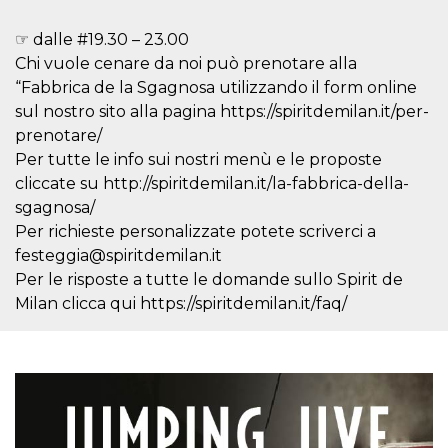
how it is
used can be
☞ dalle #19.30 – 23.00
specific to
the site, but
Chi vuole cenare da noi può prenotare alla
a good
example is
“Fabbrica de la Sgagnosa utilizzando il form online
maintaining
a logged-in
sul nostro sito alla pagina https://spiritdemilan.it/per-
status for a
prenotare/
user
between
Per tutte le info sui nostri menù e le proposte
pages.
cliccate su http://spiritdemilan.it/la-fabbrica-della-
m
1 year 1
This cookie
Stripe
sgagnosa/
month
is generally
m.stripe.com
used for
Per richieste personalizzate potete scriverci a
performance
and
festeggia@spiritdemilan.it
optimization
Per le risposte a tutte le domande sullo Spirit de
of payment
processing
Milan clicca qui https://spiritdemilan.it/faq/
services,
facilitating
caching of
content on
the browser
to make
pages load
faster.
CookieScriptConsent
4 weeks 2
This cookie
CookieScript
days
is used by
oooh.events