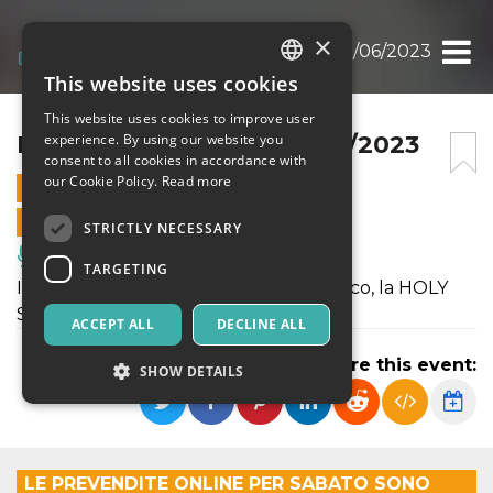
×
HOLY SWING NIGHT 10/06/2023
This website uses cookies
ITALIAN
This website uses cookies to improve user
ENGLISH
HOLY SWING NIGHT 10/06/2023
experience. By using our website you
consent to all cookies in accordance with
SPANISH
our Cookie Policy.
Read more
10 JUNE 2023 - 19:30
ONLINE SALES ENDED
STRICTLY NECESSARY
Music, Live Events, Clubs
TARGETING
Il sabato sera c’è il nostro grande classico, la HOLY
SWING NIGHT.
ACCEPT ALL
DECLINE ALL
Share this event:
SHOW DETAILS
Strictly necessary
Targeting
LE PREVENDITE ONLINE PER SABATO SONO
Strictly necessary cookies allow core website