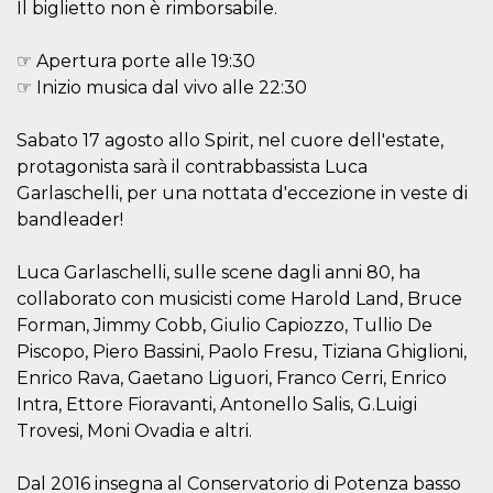
Il biglietto non è rimborsabile.
visitors.
wordpress_test_cookie
Session
Used on
Automattic
sites built
☞ Apertura porte alle 19:30
Inc.
with
.oooh.events
☞ Inizio musica dal vivo alle 22:30
Wordpress.
Tests
whether or
not the
Sabato 17 agosto allo Spirit, nel cuore dell'estate,
browser has
protagonista sarà il contrabbassista Luca
cookies
enabled
Garlaschelli, per una nottata d'eccezione in veste di
PHPSESSID
Session
Cookie
PHP.net
bandleader!
generated
oooh.events
by
applications
Luca Garlaschelli, sulle scene dagli anni 80, ha
based on
the PHP
collaborato con musicisti come Harold Land, Bruce
language.
This is a
Forman, Jimmy Cobb, Giulio Capiozzo, Tullio De
general
Piscopo, Piero Bassini, Paolo Fresu, Tiziana Ghiglioni,
purpose
identifier
Enrico Rava, Gaetano Liguori, Franco Cerri, Enrico
used to
maintain
Intra, Ettore Fioravanti, Antonello Salis, G.Luigi
user session
variables. It
Trovesi, Moni Ovadia e altri.
is normally a
random
generated
Dal 2016 insegna al Conservatorio di Potenza basso
number,