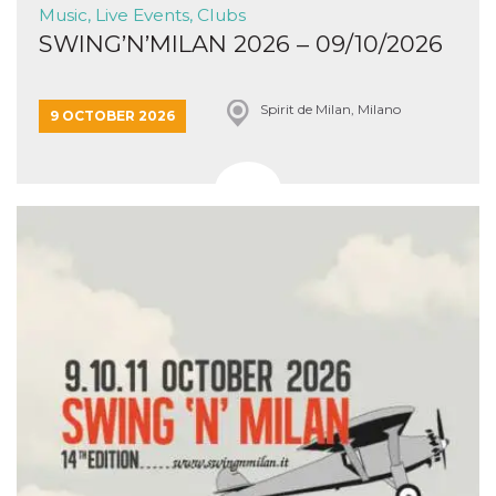
Aiuta Goog
Music, Live Events, Clubs
controllare
SWING’N’MILAN 2026 – 09/10/2026
nuove
funzionalit
modifiche
dell'interfa
vengono m
Spirit de Milan, Milano
9 OCTOBER 2026
agli utenti
nell'ambito 
e
implementa
graduali,
garantend
un'esperie
coerente p
determinat
utente dur
esperiment