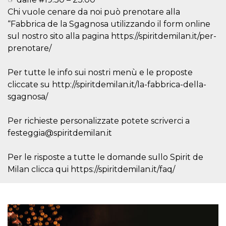
Cookie-
Chi vuole cenare da noi può prenotare alla
Script.com
service to
“Fabbrica de la Sgagnosa utilizzando il form online
remember
visitor
sul nostro sito alla pagina https://spiritdemilan.it/per-
cookie
prenotare/
consent
preferences.
It is
necessary
Per tutte le info sui nostri menù e le proposte
for Cookie-
cliccate su http://spiritdemilan.it/la-fabbrica-della-
Script.com
cookie
sgagnosa/
banner to
work
properly.
Per richieste personalizzate potete scriverci a
Storage declaration
festeggia@spiritdemilan.it
Storage
Name
Description
type
Per le risposte a tutte le domande sullo Spirit de
Milan clicca qui https://spiritdemilan.it/faq/
fbssls_314278995690155
Session
storage
wpEmojiSettingsSupports
Session
storage
cn_uc__
Local
storage