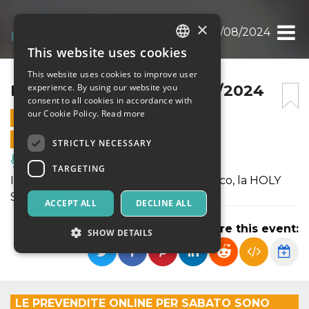
×
HOLY SWING NIGHT 17/08/2024
This website uses cookies
ITALIAN
This website uses cookies to improve user
ENGLISH
HOLY SWING NIGHT 17/08/2024
experience. By using our website you
consent to all cookies in accordance with
SPANISH
our Cookie Policy.
Read more
17 AUGUST 2024 - 19:30
ONLINE SALES ENDED
STRICTLY NECESSARY
Music, Live Events, Clubs
TARGETING
Il sabato sera c’è il nostro grande classico, la HOLY
SWING NIGHT.
ACCEPT ALL
DECLINE ALL
Share this event:
SHOW DETAILS
Strictly necessary
Targeting
LE PREVENDITE ONLINE PER SABATO SONO
Strictly necessary cookies allow core website