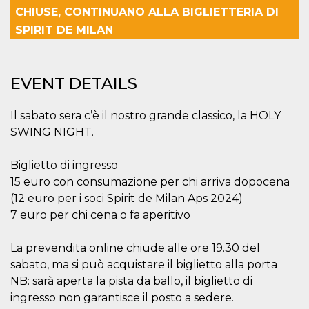
functionality such as user login and account
CHIUSE, CONTINUANO ALLA BIGLIETTERIA DI
management. The website cannot be used
SPIRIT DE MILAN
properly without strictly necessary cookies.
Provider /
Name
Expiration
Description
Domain
EVENT DETAILS
cf_clearance
1 year
This cookie
Cloudflare,
is used by
Inc.
the
.oooh.events
CloudFlare
Il sabato sera c’è il nostro grande classico, la HOLY
service to
SWING NIGHT.
identify
trusted web
traffic and
override any
Biglietto di ingresso
security
restrictions
15 euro con consumazione per chi arriva dopocena
based on
(12 euro per i soci Spirit de Milan Aps 2024)
the visitor's
IP address. It
7 euro per chi cena o fa aperitivo
is essential
for
supporting a
La prevendita online chiude alle ore 19.30 del
website's
security
sabato, ma si può acquistare il biglietto alla porta
features and
in providing
NB: sarà aperta la pista da ballo, il biglietto di
protection
against
ingresso non garantisce il posto a sedere.
malicious