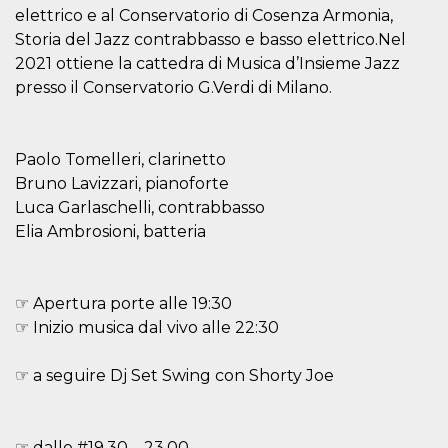
how it is
elettrico e al Conservatorio di Cosenza Armonia,
used can be
Storia del Jazz contrabbasso e basso elettrico.Nel
specific to
the site, but
2021 ottiene la cattedra di Musica d’Insieme Jazz
a good
example is
presso il Conservatorio G.Verdi di Milano.
maintaining
a logged-in
status for a
user
between
Paolo Tomelleri, clarinetto
pages.
Bruno Lavizzari, pianoforte
m
1 year 1
This cookie
Stripe
Luca Garlaschelli, contrabbasso
month
is generally
m.stripe.com
used for
Elia Ambrosioni, batteria
performance
and
optimization
of payment
processing
☞ Apertura porte alle 19:30
services,
facilitating
☞ Inizio musica dal vivo alle 22:30
caching of
content on
the browser
☞ a seguire Dj Set Swing con Shorty Joe
to make
pages load
faster.
CookieScriptConsent
4 weeks 2
This cookie
CookieScript
☞ dalle #19.30 – 23.00
days
is used by
oooh.events