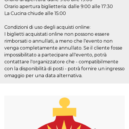
Orario apertura biglietteria: dalle 9:00 alle 17:30
La Cucina chiude alle 15:00
Condizioni di uso degli acquisti online:
I biglietti acquistati online non possono essere
Provider /
Name
Expiration
Descriptio
rimborsati o annullati, a meno che l'evento non
Domain
venga completamente annullato. Se il cliente fosse
c_user
4 weeks 2
User Login 
Meta
days
Can be sess
Platform Inc.
impossibilitato a partecipare all'evento, potrà
persitent f
.facebook.com
contattare l'organizzatore che - compatibilmente
days
con la disponibilità di posti - potrà fornire un ingresso
datr
2 years
This cookie
Meta
identifies t
Platform Inc.
omaggio per una data alternativa.
browser
.facebook.com
connecting
Facebook. I
directly tie
individual
Facebook t
user. Face
reports that
used to hel
security an
suspicious 
activity, es
around det