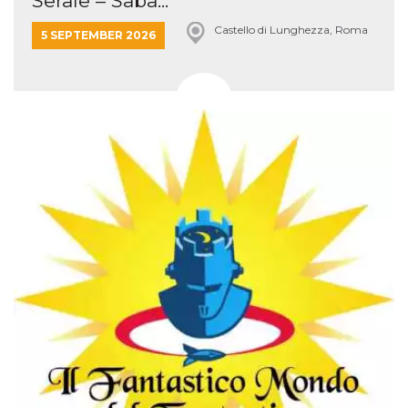
Serale – Saba...
Aiuta Goog
controllare
Castello di Lunghezza, Roma
nuove
5 SEPTEMBER 2026
funzionalit
modifiche
dell'interfa
vengono m
agli utenti
nell'ambito 
e
implementa
graduali,
garantend
un'esperie
coerente p
determinat
utente dur
esperiment