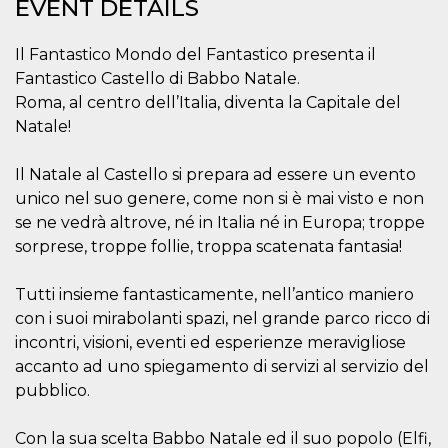
EVENT DETAILS
how it is
used can be
specific to
the site, but
Il Fantastico Mondo del Fantastico presenta il
a good
Fantastico Castello di Babbo Natale.
example is
maintaining
Roma, al centro dell’Italia, diventa la Capitale del
a logged-in
status for a
Natale!
user
between
pages.
Il Natale al Castello si prepara ad essere un evento
m
1 year 1
This cookie
Stripe
unico nel suo genere, come non si è mai visto e non
month
is generally
m.stripe.com
se ne vedrà altrove, né in Italia né in Europa; troppe
used for
performance
sorprese, troppe follie, troppa scatenata fantasia!
and
optimization
of payment
processing
Tutti insieme fantasticamente, nell’antico maniero
services,
con i suoi mirabolanti spazi, nel grande parco ricco di
facilitating
caching of
incontri, visioni, eventi ed esperienze meravigliose
content on
the browser
accanto ad uno spiegamento di servizi al servizio del
to make
pubblico.
pages load
faster.
CookieScriptConsent
4 weeks 2
This cookie
CookieScript
Con la sua scelta Babbo Natale ed il suo popolo (Elfi,
days
is used by
oooh.events