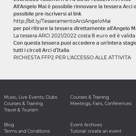
𝖠𝗅𝗅'𝖠𝗇𝗀𝖾𝗅𝗈 𝖬𝖺𝗂 è 𝗉𝗈𝗌𝗌𝗂𝖻𝗂𝗅𝖾 𝗋𝗂𝗇𝗇𝗈𝗏𝖺𝗋𝖾 𝗅𝖺 𝗍𝖾𝗌𝗌𝖾𝗋𝖺 𝖠𝗋𝖼𝗂 
𝗉𝗈𝗌𝗌𝗂𝖻𝗂𝗅𝖾 𝗉𝗋𝖾-𝗂𝗌𝖼𝗋𝗂𝗏𝖾𝗋𝗌𝗂 𝖺𝗅 𝗅𝗂𝗇𝗄
http://bit.ly/TesseramentoArciAngeloMai
𝗉𝖾𝗋 𝗉𝗈𝗂 𝗋𝗂𝗍𝗂𝗋𝖺𝗋𝖾 𝗅𝖺 𝗍𝖾𝗌𝗌𝖾𝗋𝖺 𝖽𝗂𝗋𝖾𝗍𝗍𝖺𝗆𝖾𝗇𝗍𝖾 𝖺𝗅𝗅'𝖠𝗇𝗀𝖾𝗅𝗈 𝖬
La tessera ARCI 2021/2022 costa 8 euro ed è valida
𝖢𝗈𝗇 𝗊𝗎𝖾𝗌𝗍𝖺 𝗍𝖾𝗌𝗌𝖾𝗋𝖺 𝗉𝗎𝗈𝗂 𝖺𝖼𝖼𝖾𝖽𝖾𝗋𝖾 𝖺 𝗎𝗇'𝗂𝗇𝗍𝖾𝗋𝖺 𝗌𝗍𝖺𝗀𝗂𝗈
𝗍𝗎𝗍𝗍𝗂 𝗂 𝖼𝗂𝗋𝖼𝗈𝗅𝗂 𝖠𝗋𝖼𝗂 𝖽’𝖨𝗍𝖺𝗅𝗂𝖺.
RICHIESTA FFP2 PER L'ACCESSO ALLE ATTIVITA
Music, Live Events, Clubs
Courses & Training
Courses & Training
Meetings, Fairs, Conferences
Travel & Tourism
Blog
Event Archives
Terms and Conditions
Tutorial: create an event