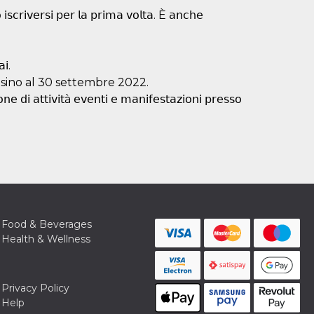
 𝗂𝗌𝖼𝗋𝗂𝗏𝖾𝗋𝗌𝗂 𝗉𝖾𝗋 𝗅𝖺 𝗉𝗋𝗂𝗆𝖺 𝗏𝗈𝗅𝗍𝖺. È 𝖺𝗇𝖼𝗁𝖾
𝗂.
 sino al 30 settembre 2022.
𝖾 𝖽𝗂 𝖺𝗍𝗍𝗂𝗏𝗂𝗍à 𝖾𝗏𝖾𝗇𝗍𝗂 𝖾 𝗆𝖺𝗇𝗂𝖿𝖾𝗌𝗍𝖺𝗓𝗂𝗈𝗇𝗂 𝗉𝗋𝖾𝗌𝗌𝗈
Food & Beverages
Health & Wellness
Privacy Policy
Help