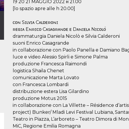
19 20 21 MAGGIO 2022 ʜ 21.00
[lo spazio apre alle h 20.00]
ᴄᴏɴ Sɪʟᴠɪᴀ Cᴀʟᴅᴇʀᴏɴɪ
ʀᴇɢɪᴀ Eɴʀɪᴄᴏ Cᴀsᴀɢʀᴀɴᴅᴇ ᴇ Dᴀɴɪᴇʟᴀ Nɪᴄᴏʟᴏ̀
drammaturgia Daniela Nicolò e Silvia Calderoni
suoni Enrico Casagrande
in collaborazione con Paolo Panella e Damiano Bag
luce e video Alessio Spirli e Simone Palma
produzione Francesca Raimondi
logistica Shaila Chenet
comunicazione Marta Lovato
con Francesca Lombardi
distribuzione estera Lisa Gilardino
produzione Motus 2015
in collaborazione con La Villette – Résidence d’art
project) Bunker/ Mladi Levi Festival Lubiana, Santa
Teatro in Piazza, L’arboreto – Teatro Dimora di M
MiC, Regione Emilia Romagna