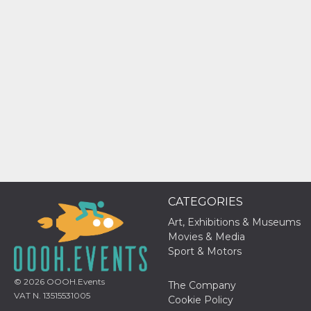
how it is
used can be
specific to
the site, but
a good
example is
maintaining
a logged-in
status for a
user
between
pages.
m
1 year 1
This cookie
Stripe
month
is generally
m.stripe.com
used for
performance
and
optimization
of payment
CATEGORIES
processing
services,
Art, Exhibitions & Museums
facilitating
caching of
Movies & Media
content on
Sport & Motors
the browser
to make
pages load
faster.
© 2026
OOOH.Events
The Company
VAT N. 13515531005
Cookie Policy
CookieScriptConsent
4 weeks 2
This cookie
CookieScript
days
is used by
oooh.events