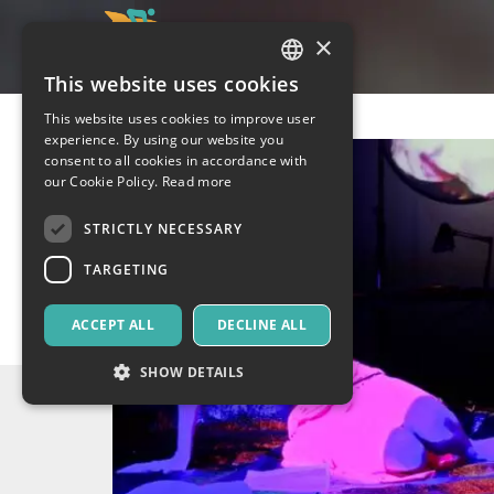
×
This website uses cookies
ITALIAN
This website uses cookies to improve user
ENGLISH
experience. By using our website you
consent to all cookies in accordance with
SPANISH
our Cookie Policy.
Read more
STRICTLY NECESSARY
TARGETING
ACCEPT ALL
DECLINE ALL
SHOW DETAILS
Strictly necessary
Targeting
Strictly necessary cookies allow core website