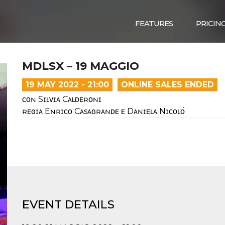
FEATURES
PRICIN
MDLSX – 19 MAGGIO
19 MAY 2022 - 21:00
ONLINE SALES ENDED
ᴄᴏɴ Sɪʟᴠɪᴀ Cᴀʟᴅᴇʀᴏɴɪ
ʀᴇɢɪᴀ Eɴʀɪᴄᴏ Cᴀsᴀɢʀᴀɴᴅᴇ ᴇ Dᴀɴɪᴇʟᴀ Nɪᴄᴏʟᴏ̀
EVENT DETAILS