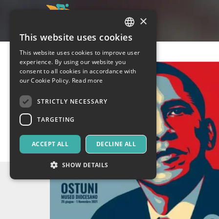
×
This website uses cookies
ITALIAN
This website uses cookies to improve user
ENGLISH
experience. By using our website you
consent to all cookies in accordance with
SPANISH
our Cookie Policy.
Read more
STRICTLY NECESSARY
TARGETING
ACCEPT ALL
DECLINE ALL
SHOW DETAILS
Strictly necessary
Targeting
Strictly necessary cookies allow core website