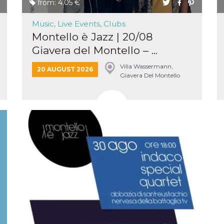
from: 4.05 €
Music, Live Events, Clubs
Montello è Jazz | 20/08
Giavera del Montello – ...
Villa Wassermann,
20 AUGUST 2026
Giavera Del Montello