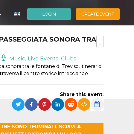
G
LOGIN
CREATE EVENT
ITALIANO
 – PASSEGGIATA SONORA TRA
ESPAÑOL
Music, Live Events, Clubs
sonora tra le fontane di Treviso, itinerario
raversa il centro storico intrecciando
Share this event:
NLINE SONO TERMINATI. SCRIVI A