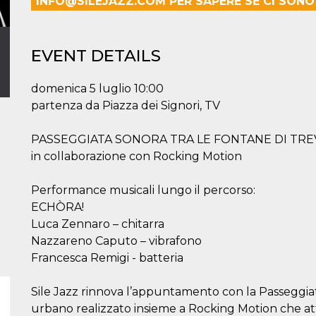
INFO@SILEJAZZ.COM PER SAPERE SE CI SONO B
EVENT DETAILS
domenica 5 luglio 10:00
partenza da Piazza dei Signori, TV
PASSEGGIATA SONORA TRA LE FONTANE DI TRE
in collaborazione con Rocking Motion
Performance musicali lungo il percorso:
ECHÒRA!
Luca Zennaro – chitarra
Nazzareno Caputo – vibrafono
Francesca Remigi - batteria
Sile Jazz rinnova l’appuntamento con la Passeggiata 
urbano realizzato insieme a Rocking Motion che att