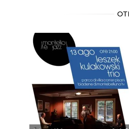
how it is
used can be
specific to
OT
the site, but
a good
example is
maintaining
a logged-in
status for a
user
between
pages.
m
1 year 1
This cookie
Stripe
month
is generally
m.stripe.com
used for
performance
and
optimization
of payment
processing
services,
facilitating
caching of
content on
the browser
to make
pages load
faster.
CookieScriptConsent
4 weeks 2
This cookie
CookieScript
days
is used by
oooh.events