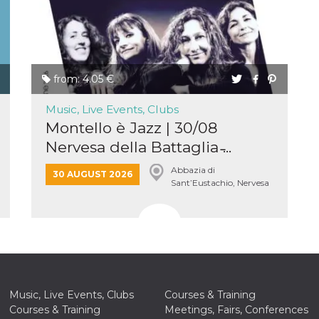
from: 4.05 €
n
Music, Live Events, Clubs
cookie.
Montello è Jazz | 30/08
ion or
or 30
Nervesa della Battaglia ̵...
Abbazia di
30 AUGUST 2026
Sant’Eustachio, Nervesa
he
della Battaglia
 to
t is not
d to
he
book
 it is
p with
d
login
Music, Live Events, Clubs
Courses & Training
pecially
Courses & Training
Meetings, Fairs, Conferences
ection