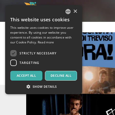
×
This website uses cookies
ITALIAN
This website uses cookies to improve user
ENGLISH
experience. By using our website you
consent to all cookies in accordance with
SPANISH
our Cookie Policy.
Read more
STRICTLY NECESSARY
TARGETING
ACCEPT ALL
DECLINE ALL
SHOW DETAILS
Strictly necessary
Targeting
Strictly necessary cookies allow core website