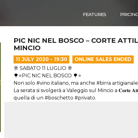
FEATURES
PRICIN
PIC NIC NEL BOSCO – CORTE ATTI
MINCIO
11 JULY 2020 - 19:30
ONLINE SALES ENDED
🥂 SABATO 11 LUGLIO 🥂
🌳⭐PIC NIC NEL BOSCO 🌳⭐
Non solo #vino italiano, ma anche #birra artigianale
La serata si svolgerà a Valeggio sul Mincio a 𝐂𝐨𝐫𝐭𝐞 𝐀𝐭
quella di un #boschetto #privato.