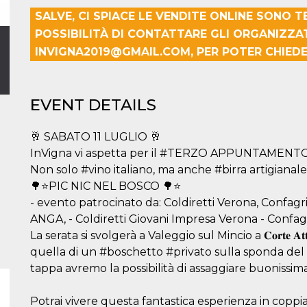
SALVE, CI SPIACE LE VENDITE ONLINE SONO 
POSSIBILITÀ DI CONTATTARE GLI ORGANIZZA
INVIGNA2019@GMAIL.COM, PER POTER CHIEDER
EVENT DETAILS
🥂 SABATO 11 LUGLIO 🥂
InVigna vi aspetta per il #TERZO APPUNTAMENT
Non solo #vino italiano, ma anche #birra artigianale
🌳⭐PIC NIC NEL BOSCO 🌳⭐
- evento patrocinato da: Coldiretti Verona, Confagr
ANGA, - Coldiretti Giovani Impresa Verona - Confa
La serata si svolgerà a Valeggio sul Mincio a 𝐂𝐨𝐫𝐭𝐞 𝐀𝐭
quella di un #boschetto #privato sulla sponda del #Mi
tappa avremo la possibilità di assaggiare buonissima 𝗯𝗶𝗿𝗿𝗮 𝗮
Potrai vivere questa fantastica esperienza in coppia, 