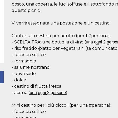
bosco, una coperta, le luci soffuse e il sottofondo 
questo picnic.
Vi verrà assegnata una postazione e un cestino:
Contenuto cestino per adulto (per 1 #persona):
- SCELTA TRA: una bottiglia di vino (u̲n̲a̲ ̲o̲g̲n̲i̲ ̲2̲ ̲p̲e̲r̲s̲o̲n̲e̲) 
- riso freddo /piatto per vegetariani (se comunicato
- focaccia soffice
- formaggio
- salume nostrano
- uova sode
- dolce
- cestino di frutta fresca
- acqua (u̲n̲a̲ ̲o̲g̲n̲i̲ ̲2̲ ̲p̲e̲r̲s̲o̲n̲e̲)
Mini cestino per i più piccoli (per una #persona):
- focaccia soffice
- formaggio