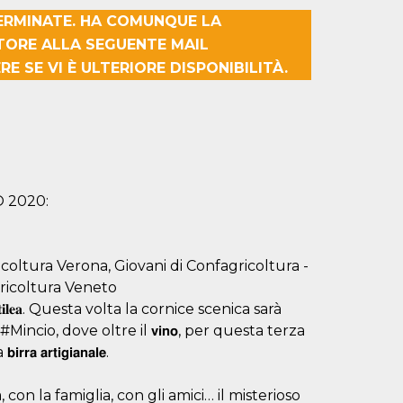
TERMINATE. HA COMUNQUE LA
TORE ALLA SEGUENTE MAIL
E SE VI È ULTERIORE DISPONIBILITÀ.
O 2020:
icoltura Verona, Giovani di Confagricoltura -
gricoltura Veneto
𝐭𝐢𝐥𝐞𝐚. Questa volta la cornice scenica sarà
ncio, dove oltre il 𝘃𝗶𝗻𝗼, per questa terza
𝗿𝘁𝗶𝗴𝗶𝗮𝗻𝗮𝗹𝗲.
con la famiglia, con gli amici… il misterioso