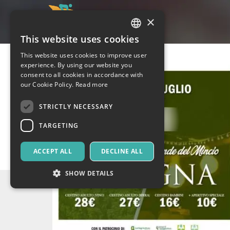
×
This website uses cookies
ITALIAN
This website uses cookies to improve user
ENGLISH
experience. By using our website you
consent to all cookies in accordance with
SPANISH
our Cookie Policy.
Read more
STRICTLY NECESSARY
TARGETING
ACCEPT ALL
DECLINE ALL
SHOW DETAILS
Strictly necessary
Targeting
Strictly necessary cookies allow core website