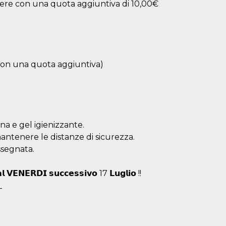
dere con una quota aggiuntiva di 10,00€
on una quota aggiuntiva)
na e gel igienizzante.
antenere le distanze di sicurezza.
ssegnata.
𝗮𝗹 𝗩𝗘𝗡𝗘𝗥𝗗𝗜 𝘀𝘂𝗰𝗰𝗲𝘀𝘀𝗶𝘃𝗼 17 𝗟𝘂𝗴𝗹𝗶𝗼 !!
_