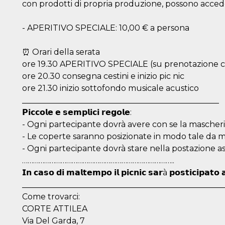
con prodotti di propria produzione, possono acce
- APERITIVO SPECIALE: 10,00 € a persona
⏰ Orari della serata
ore 19.30 APERITIVO SPECIALE (su prenotazione c
ore 20.30 consegna cestini e inizio pic nic
ore 21.30 inizio sottofondo musicale acustico
_________________________________________________
𝗣𝗶𝗰𝗰𝗼𝗹𝗲 𝗲 𝘀𝗲𝗺𝗽𝗹𝗶𝗰𝗶 𝗿𝗲𝗴𝗼𝗹𝗲:
- Ogni partecipante dovrà avere con se la mascheri
- Le coperte saranno posizionate in modo tale da m
- Ogni partecipante dovrà stare nella postazione a
………………………………………………………………………..
𝗜𝗻 𝗰𝗮𝘀𝗼 𝗱𝗶 𝗺𝗮𝗹𝘁𝗲𝗺𝗽𝗼 𝗶𝗹 𝗽𝗶𝗰𝗻𝗶𝗰 𝘀𝗮𝗿à 𝗽𝗼𝘀𝘁𝗶𝗰𝗶𝗽𝗮𝘁𝗼 
__________________________________________________
Come trovarci:
CORTE ATTILEA
Via Del Garda, 7