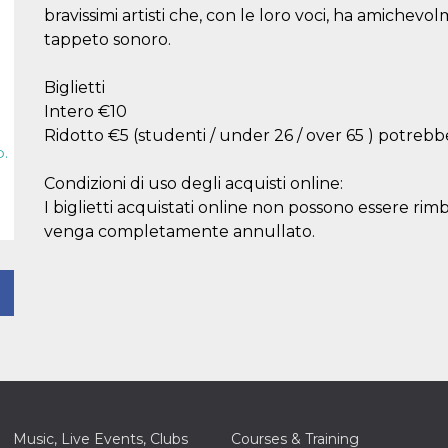
bravissimi artisti che, con le loro voci, ha amichevo
tappeto sonoro.
Biglietti
Intero €10
Ridotto €5 (studenti / under 26 / over 65 ) potre
p.
Condizioni di uso degli acquisti online:
I biglietti acquistati online non possono essere rim
venga completamente annullato.
Music, Live Events, Clubs
Courses & Training