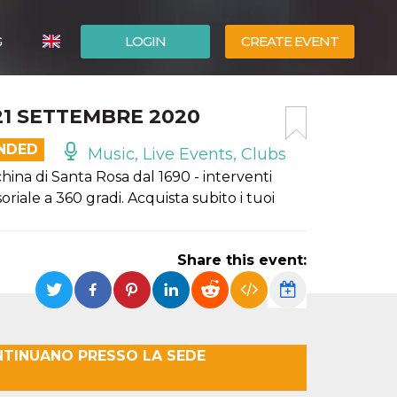
G
LOGIN
CREATE EVENT
ITALIANO
21 SETTEMBRE 2020
ESPAÑOL
ENDED
Music, Live Events, Clubs
hina di Santa Rosa dal 1690 - interventi
riale a 360 gradi. Acquista subito i tuoi
Share this event:
NTINUANO PRESSO LA SEDE