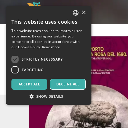
×
This website uses cookies
ITALIAN
This website uses cookies to improve user
ENGLISH
experience. By using our website you
consent to all cookies in accordance with
SPANISH
our Cookie Policy.
Read more
STRICTLY NECESSARY
TARGETING
ACCEPT ALL
DECLINE ALL
SHOW DETAILS
Strictly necessary
Targeting
Strictly necessary cookies allow core website