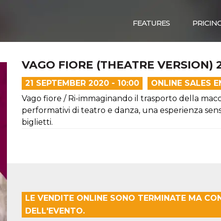
FEATURES
PRICIN
VAGO FIORE (THEATRE VERSION) 
21 SEPTEMBER 2020 - 10:00
ONLINE SALES 
Vago fiore / Ri-immaginando il trasporto della macc
performativi di teatro e danza, una esperienza senso
biglietti.
LE VENDITE ONLINE SONO TERMINATE MA CO
DELL'EVENTO.