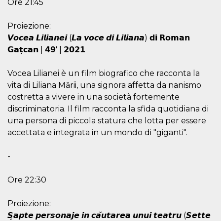
Ore 21:45
and bots. T
beneficial f
website, in
to make va
Proiezione:
reports on 
of their we
𝙑𝙤𝙘𝙚𝙖 𝙇𝙞𝙡𝙞𝙖𝙣𝙚𝙞 (𝙇𝙖 𝙫𝙤𝙘𝙚 𝙙𝙞 𝙇𝙞𝙡𝙞𝙖𝙣𝙖) 𝗱𝗶 𝗥𝗼𝗺𝗮𝗻
𝗚𝗮𝘁̦𝗰𝗮𝗻 | 𝟰𝟵′ | 𝟮𝟬𝟮𝟭
_cfuvid
.hubspot.com
Session
This cookie
used for p
of tracking
across sess
Vocea Lilianei è un film biografico che racconta la
optimize u
vita di Liliana Mării, una signora affetta da nanismo
experience
maintainin
costretta a vivere in una società fortemente
session
consistenc
discriminatoria. Il film racconta la sfida quotidiana di
providing
personaliz
una persona di piccola statura che lotta per essere
services.
accettata e integrata in un mondo di "giganti".
YSC
Session
This cookie 
Google LLC
by YouTube
.youtube.com
track views
-
embedded
videos.
Ore 22:30
VISITOR_INFO1_LIVE
5 months
This cookie 
Google LLC
4 weeks
by Youtube
.youtube.com
keep track 
Proiezione:
preferences
Youtube vi
𝙎̦𝙖𝙥𝙩𝙚 𝙥𝙚𝙧𝙨𝙤𝙣𝙖𝙟𝙚 𝙞𝙣 𝙘𝙖̆𝙪𝙩𝙖𝙧𝙚𝙖 𝙪𝙣𝙪𝙞 𝙩𝙚𝙖𝙩𝙧𝙪 (𝙎𝙚𝙩𝙩𝙚
embedded 