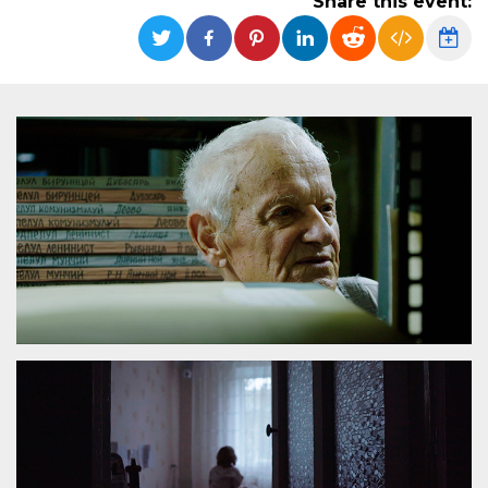
Share this event:
functionality such as user login and account
management. The website cannot be used
properly without strictly necessary cookies.
Provider /
Name
Expiration
Description
Domain
cf_clearance
1 year
This cookie
Cloudflare,
is used by
Inc.
the
.oooh.events
CloudFlare
service to
identify
trusted web
traffic and
override any
security
restrictions
based on
the visitor's
IP address. It
is essential
for
supporting a
website's
security
features and
in providing
protection
against
malicious