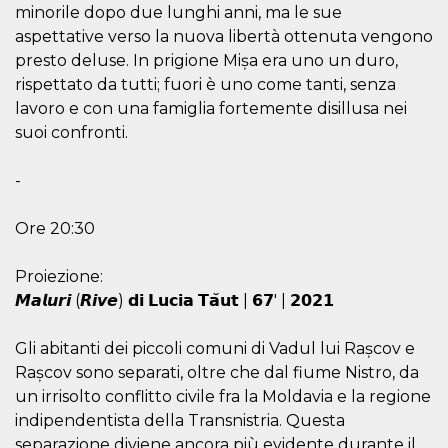
of bots try
minorile dopo due lunghi anni, ma le sue
access the s
Facebook a
aspettative verso la nuova libertà ottenuta vengono
the behavi
presto deluse. In prigione Mișa era uno un duro,
profile ass
with each d
rispettato da tutti; fuori è uno come tanti, senza
cookie is d
after 10 day
lavoro e con una famiglia fortemente disillusa nei
cookie is a
suoi confronti.
via Like an
Facebook b
and tags p
on many di
-
websites.
dpr
.facebook.com
1 week
permette d
Ore 20:30
controllare 
funzione “S
su Faceboo
pulsante “
Proiezione:
piace”, rac
𝙈𝙖𝙡𝙪𝙧𝙞 (𝙍𝙞𝙫𝙚) 𝗱𝗶 𝗟𝘂𝗰𝗶𝗮 𝗧𝗮̆𝘂𝘁 | 𝟲𝟳′ | 𝟮𝟬𝟮𝟭
le impostaz
della lingu
permettono
condividere
Gli abitanti dei piccoli comuni di Vadul lui Rașcov e
pagina.
Rașcov sono separati, oltre che dal fiume Nistro, da
fr
3 months
Contains b
Meta
un irrisolto conflitto civile fra la Moldavia e la regione
and user u
Platform Inc.
ID combina
.facebook.com
indipendentista della Transnistria. Questa
used for ta
advertising
separazione diviene ancora più evidente durante il