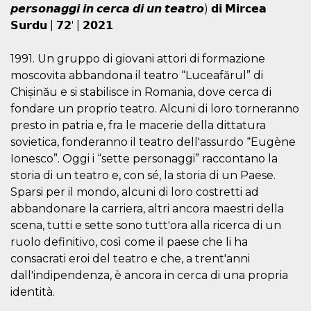
sites;it can
𝙥𝙚𝙧𝙨𝙤𝙣𝙖𝙜𝙜𝙞 𝙞𝙣 𝙘𝙚𝙧𝙘𝙖 𝙙𝙞 𝙪𝙣 𝙩𝙚𝙖𝙩𝙧𝙤) 𝗱𝗶 𝗠𝗶𝗿𝗰𝗲𝗮
determine
whether th
𝗦𝘂𝗿𝗱𝘂 | 𝟳𝟮′ | 𝟮𝟬𝟮𝟭
website visi
using the 
old version
1991. Un gruppo di giovani attori di formazione
Youtube int
moscovita abbandona il teatro “Luceafărul” di
VISITOR_PRIVACY_METADATA
5 months
This cookie
YouTube
Chișinău e si stabilisce in Romania, dove cerca di
4 weeks
used to sto
.youtube.com
user's cons
fondare un proprio teatro. Alcuni di loro torneranno
and privac
choices for 
presto in patria e, fra le macerie della dittatura
interaction
sovietica, fonderanno il teatro dell'assurdo “Eugène
the site. It
data on th
Ionesco”. Oggi i “sette personaggi” raccontano la
visitor's co
regarding v
storia di un teatro e, con sé, la storia di un Paese.
privacy pol
and setting
Sparsi per il mondo, alcuni di loro costretti ad
ensuring th
abbandonare la carriera, altri ancora maestri della
their prefe
are honore
scena, tutti e sette sono tutt'ora alla ricerca di un
future sess
ruolo definitivo, così come il paese che li ha
__Secure-ROLLOUT_TOKEN
.youtube.com
5 months
Utilizzato 
consacrati eroi del teatro e che, a trent'anni
4 weeks
YouTube p
gestire
dall'indipendenza, è ancora in cerca di una propria
l'implemen
e la
identità.
sperimenta
delle funzio