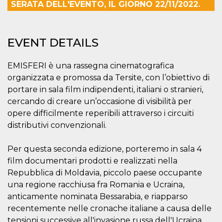
SERATA DELL'EVENTO, IL GIORNO 22/11/2022.
how it is
used can be
specific to
the site, but
a good
EVENT DETAILS
example is
maintaining
a logged-in
status for a
EMISFERI è una rassegna cinematografica
user
between
organizzata e promossa da Tersite, con l’obiettivo di
pages.
portare in sala film indipendenti, italiani o stranieri,
m
1 year 1
This cookie
Stripe
cercando di creare un’occasione di visibilità per
month
is generally
m.stripe.com
used for
opere difficilmente reperibili attraverso i circuiti
performance
and
distributivi convenzionali.
optimization
of payment
processing
Per questa seconda edizione, porteremo in sala 4
services,
facilitating
film documentari prodotti e realizzati nella
caching of
Repubblica di Moldavia, piccolo paese occupante
content on
the browser
una regione racchiusa fra Romania e Ucraina,
to make
pages load
anticamente nominata Bessarabia, e riapparso
faster.
recentemente nelle cronache italiane a causa delle
CookieScriptConsent
4 weeks 2
This cookie
CookieScript
tensioni successive all'invasione russa dell'Ucraina.
days
is used by
oooh.events