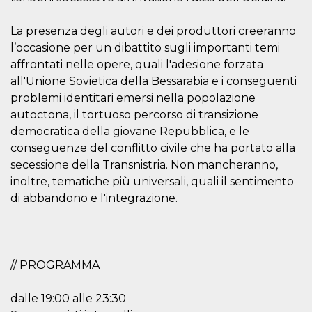
Cookie-
Script.com
service to
La presenza degli autori e dei produttori creeranno
remember
l’occasione per un dibattito sugli importanti temi
visitor
cookie
affrontati nelle opere, quali l'adesione forzata
consent
preferences.
all'Unione Sovietica della Bessarabia e i conseguenti
It is
problemi identitari emersi nella popolazione
necessary
for Cookie-
autoctona, il tortuoso percorso di transizione
Script.com
cookie
democratica della giovane Repubblica, e le
banner to
work
conseguenze del conflitto civile che ha portato alla
properly.
secessione della Transnistria. Non mancheranno,
Storage declaration
inoltre, tematiche più universali, quali il sentimento
di abbandono e l'integrazione.
Storage
Name
Description
type
fbssls_314278995690155
Session
storage
// PROGRAMMA
wpEmojiSettingsSupports
Session
storage
cn_uc__
Local
dalle 19:00 alle 23:30
storage