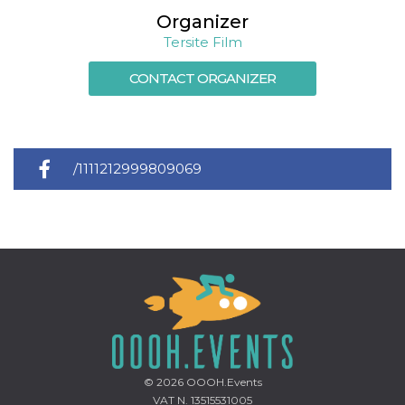
Organizer
Tersite Film
CONTACT ORGANIZER
/1111212999809069
© 2026
OOOH.Events
VAT N. 13515531005