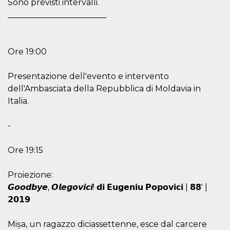
Sono previsti intervalli.
________________________
Ore 19:00
Provider /
Name
Expiration
Descriptio
Domain
Presentazione dell'evento e intervento
dell'Ambasciata della Repubblica di Moldavia in
c_user
4 weeks 2
User Login 
Meta
days
Can be sess
Platform Inc.
Italia.
persitent f
.facebook.com
days
-
datr
2 years
This cookie
Meta
identifies t
Platform Inc.
browser
.facebook.com
connecting
Ore 19:15
Facebook. I
directly tie
individual
Proiezione:
Facebook t
user. Face
𝙂𝙤𝙤𝙙𝙗𝙮𝙚, 𝙊𝙡𝙚𝙜𝙤𝙫𝙞𝙘𝙞! 𝗱𝗶 𝗘𝘂𝗴𝗲𝗻𝗶𝘂 𝗣𝗼𝗽𝗼𝘃𝗶𝗰𝗶 | 𝟴𝟴′ |
reports that
used to hel
𝟮𝟬𝟭𝟵
security an
suspicious 
activity, es
Mișa, un ragazzo diciassettenne, esce dal carcere
around det