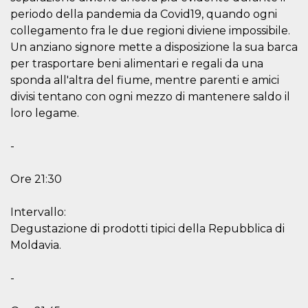
periodo della pandemia da Covid19, quando ogni
oo
5 years
Ad optout 
Meta
Platform Inc.
collegamento fra le due regioni diviene impossibile.
.facebook.com
Un anziano signore mette a disposizione la sua barca
sb
2 years
Facebook 
Meta
per trasportare beni alimentari e regali da una
identificati
Platform Inc.
authenticat
.facebook.com
sponda all'altra del fiume, mentre parenti e amici
marketing,
other Face
divisi tentano con ogni mezzo di mantenere saldo il
specific fu
loro legame.
cookies.
usida
.facebook.com
Session
raccoglie
informazion
-
browser
dell'utente
dell'identif
Ore 21:30
univoco, ut
per persona
la pubblici
Intervallo:
gli utenti
Degustazione di prodotti tipici della Repubblica di
xs
3 months
Used to ma
Meta
a session
Platform Inc.
Moldavia.
.facebook.com
__cf_bm
29
This cookie
Cloudflare
-
minutes
used to
Inc.
58
distinguish
.hubspot.com
seconds
between h