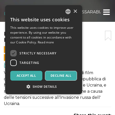
×
EMISFERI | VENTI DALLA BESSARABIA (GIO
This website uses cookies
ITALIAN
This website uses cookies to improve user
ENGLISH
EMISFERI | VENTI DALLA
experience. By using our website you
consent to all cookies in accordance with
BESSARABIA (GIORNO 2)
SPANISH
our Cookie Policy.
Read more
23 NOVEMBER 2022 - 20:00
STRICTLY NECESSARY
ONLINE SALES ENDED
TARGETING
Movies & Media
Venti dalla Bessarabia è una rassegna di film
ACCEPT ALL
DECLINE ALL
documentari prodotti e realizzati in Repubblica di
Moldavia, paese racchiuso fra Romania e Ucraina, e
SHOW DETAILS
riapparso recentemente nelle cronache a causa
delle tensioni successive all'invasione russa dell'
Ucraina.
Strictly necessary
Targeting
Strictly necessary cookies allow core website