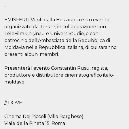
Aiuta Goog
-
controllare
nuove
funzionalit
modifiche
EMISFERI | Venti dalla Bessarabia è un evento
dell'interfa
organizzato da Tersite, in collaborazione con
vengono m
agli utenti
TeleFilm Chişinău e Univers Studio, e con il
nell'ambito 
e
patrocinio dell'Ambasciata della Repubblica di
implementa
graduali,
Moldavia nella Repubblica Italiana, di cui saranno
garantend
presenti alcuni membri.
un'esperie
coerente p
determinat
utente dur
Presenterà l'evento Constantin Rusu, regista,
esperiment
produttore e distributore cinematografico italo-
moldavo.
// DOVE
Cinema Dei Piccoli (Villa Borghese)
Viale della Pineta 15, Roma