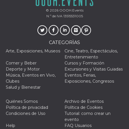
mantenie
coherenc
© 2026
OOOH.Events
sesión y
proporc
N.º de IVA 13515531005
servicios
personal
YSC
Sesión
YouTube
Google LLC
configura
.youtube.com
cookie p
CATEGORÌAS
rastrear l
de video
Arte, Exposiciones, Museos
Cine, Teatro, Espectáculos,
incrusta
Entretenimiento
VISITOR_INFO1_LIVE
5 meses 4
Youtube 
Google LLC
Comer y Beber
Cursos y Formación
semanas
esta coo
.youtube.com
realizar 
Deporte y Motor
Excursiones y Visitas Guiadas
seguimie
Música, Eventos en Vivo,
Eventos, Ferias,
las prefe
del usua
Clubes
Exposiciones, Congresos
los vide
Salud y Bienestar
Youtube
incrustad
sitios; t
puede de
Quiénes Somos
Archivo de Eventos
si el visi
Política de privacidad
Política de Cookies
sitio web
utilizand
Condiciones de Uso
Tutorial: como crear un
versión 
evento
antigua d
interfaz 
Help
FAQ Usuarios
Youtube.