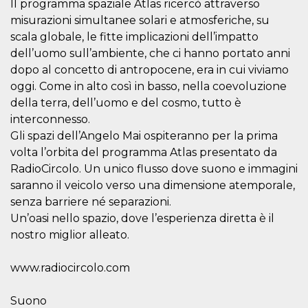
azar, la forma en
Il programma spaziale Atlas ricercò attraverso
que se usa
misurazioni simultanee solari e atmosferiche, su
puede ser
específico del
scala globale, le fitte implicazioni dell’impatto
sitio, pero un
buen ejemplo es
dell’uomo sull’ambiente, che ci hanno portato anni
mantener un
estado de inicio
dopo al concetto di antropocene, era in cui viviamo
de sesión para
oggi. Come in alto così in basso, nella coevoluzione
un usuario entre
páginas.
della terra, dell’uomo e del cosmo, tutto è
m
1 año 1 mes
Esta cookie se
Stripe
interconnesso.
utiliza
m.stripe.com
Gli spazi dell’Angelo Mai ospiteranno per la prima
generalmente
para el
volta l’orbita del programma Atlas presentato da
rendimiento y la
optimización de
RadioCircolo. Un unico flusso dove suono e immagini
los servicios de
procesamiento
saranno il veicolo verso una dimensione atemporale,
de pagos,
senza barriere né separazioni.
facilitando el
almacenamiento
Un’oasi nello spazio, dove l’esperienza diretta è il
de contenidos
en el navegador
nostro miglior alleato.
para hacer que
las páginas se
carguen más
www.radiocircolo.com
rápido.
CookieScriptConsent
4 semanas 2
El servicio
CookieScript
Suono
días
Cookie-
oooh.events