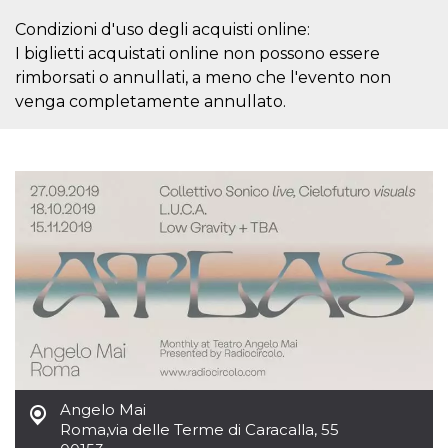
actividad
de sesió
Condizioni d'uso degli acquisti online:
sospecho
I biglietti acquistati online non possono essere
especial
la detecc
rimborsati o annullati, a meno che l'evento non
bots que
acceder a
venga completamente annullato.
servicio
también 
el perfil 
comport
asociado
cookie d
se elimin
después 
días. Est
también 
través d
gusta y o
botones 
etiqueta
Faceboo
colocado
muchos s
web dife
dpr
.facebook.com
1 semana
permette
controlla
funzione
Angelo Mai
su Faceb
Roma
,
via delle Terme di Caracalla, 55
pulsante
piace”, r