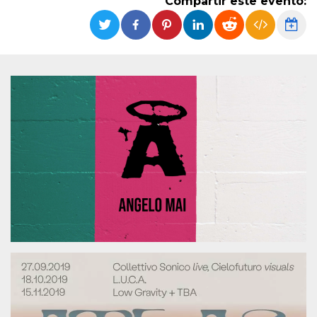
Compartir este evento:
Cookies estrictamente necesarias
Cookies de preferencias
Las cookies estrictamente necesarias permiten
la funcionalidad principal del sitio web, como
el inicio de sesión de usuario y la gestión de
cuentas. El sitio web no se puede utilizar
correctamente sin las cookies estrictamente
necesarias.
Proveedor /
Nombre
Vencimiento
Descripción
Dominio
cf_clearance
1 año
Esta cookie es
Cloudflare,
utilizada por el
Inc.
servicio
.oooh.events
CloudFlare para
identificar el
tráfico web de
confianza y
anular cualquier
restricción de
seguridad
basada en la
dirección IP del
visitante. Es
esencial para
apoyar las
funciones de
seguridad de un