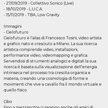
Script.com
- 27/09/2019 - Collettivo Sonico (Live)
utiliza esta
cookie para
- 18/10/2019 - L.U.C.A.
recordar las
preferencias de
- 15/11/2019 - TBA, Low Gravity
consentimiento
de cookies de
los visitantes. Es
Immagini
necesario que el
banner de
- Cielofuturo
cookies de
Cielofuturo è l’alias di Francesco Tosini, video artista
Cookie-
Script.com
e grafico nato e cresciuto a Milano. La sua ricerca
funcione
correctamente.
artistica comprende video, installazioni,
performance video, videomapping e grafica.
Declaración de almacenamiento
Servendosi di strumenti analogici e digitali la sua
Tipo de
Nombre
Descripción
ricerca è basata sulla visualizzazione dell'energia
almacenamiento
intrinseca nel processo tra crescita organica e
fbssls_314278995690155
Almacenamiento
materia, creando una cosmologia di forme e
de sesión
movimenti che vive a cavallo fra il mondo virtuale e
wpEmojiSettingsSupports
Almacenamiento
de sesión
quello fisico.
cn_uc__
Almacenamiento
local
Cibo
Fino a mezzanotte ci saranno anche gli amici di