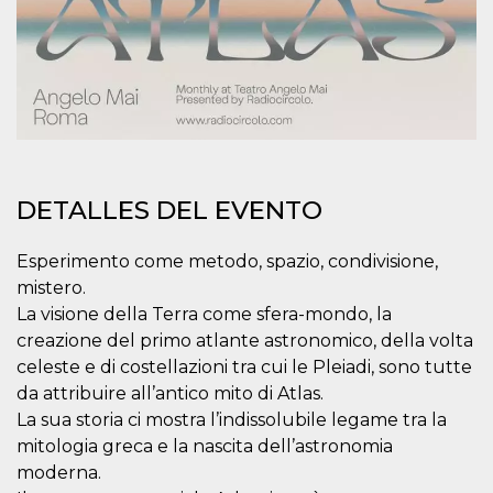
sitio web y
proporcionar
protección
contra visitantes
maliciosos.
wordpress_test_cookie
Sesión
Se utiliza en
Automattic
sitios creados
Inc.
con Wordpress.
.oooh.events
Comprueba si el
navegador tiene
habilitadas las
cookies
DETALLES DEL EVENTO
PHPSESSID
Sesión
Cookie
PHP.net
generada por
oooh.events
Esperimento come metodo, spazio, condivisione,
aplicaciones
basadas en el
mistero.
lenguaje PHP.
Este es un
La visione della Terra come sfera-mondo, la
identificador de
creazione del primo atlante astronomico, della volta
propósito
general que se
celeste e di costellazioni tra cui le Pleiadi, sono tutte
utiliza para
mantener las
da attribuire all’antico mito di Atlas.
variables de
sesión del
La sua storia ci mostra l’indissolubile legame tra la
usuario.
mitologia greca e la nascita dell’astronomia
Normalmente es
un número
moderna.
generado al