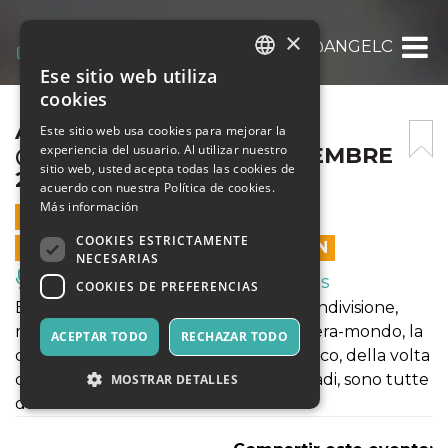
×
ATLAS DI RADIO CIRCOLO @ANGELOMAI IL
Ese sitio web utiliza
ITALIAN
cookies
ENGLISH
ATLAS DI RADIO CIRCOLO
Este sitio web usa cookies para mejorar la
experiencia del usuario. Al utilizar nuestro
@ANGELOMAI IL 27 SETTEMBRE
SPANISH
sitio web, usted acepta todas las cookies de
2019
acuerdo con nuestra Política de cookies.
Más información
27 SEPTIEMBRE 2019 - 19:30
COOKIES ESTRICTAMENTE
LAS VENTAS EN LÍNEA TERMINARON
NECESARIAS
Música, Eventos en Vivo, Clubes
COOKIES DE PREFERENCIAS
Esperimento come metodo, spazio, condivisione,
mistero. La visione della Terra come sfera-mondo, la
ACEPTAR TODO
RECHAZAR TODO
creazione del primo atlante astronomico, della volta
celeste e di costellazioni tra cui le Pleiadi, sono tutte
MOSTRAR DETALLES
da attribuire all’antico mito di Atlas.