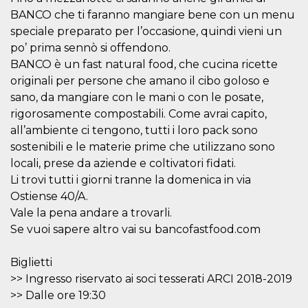
BANCO che ti faranno mangiare bene con un menu
speciale preparato per l’occasione, quindi vieni un
po’ prima sennò si offendono.
BANCO è un fast natural food, che cucina ricette
originali per persone che amano il cibo goloso e
Proveedor /
Nombre
Vencimiento
Descripc
Dominio
sano, da mangiare con le mani o con le posate,
rigorosamente compostabili. Come avrai capito,
c_user
4 semanas 2
Cookie de
Meta
días
de sesió
Platform Inc.
all’ambiente ci tengono, tutti i loro pack sono
usuario.
.facebook.com
ser de se
sostenibili e le materie prime che utilizzano sono
permane
durante 
locali, prese da aziende e coltivatori fidati.
Li trovi tutti i giorni tranne la domenica in via
datr
2 años
Esta coo
Meta
identifica
Platform Inc.
Ostiense 40/A.
navegado
.facebook.com
conecta 
Vale la pena andare a trovarli.
Facebook
Se vuoi sapere altro vai su bancofastfood.com
directam
vinculad
usuario 
Faceboo
Biglietti
individua
Facebook
>> Ingresso riservato ai soci tesserati ARCI 2018-2019
que se ut
>> Dalle ore 19:30
ayudar c
seguridad