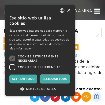
×
BRAVA! – OMAGGIO A MINA
Ese sitio web utiliza
ITALIAN
cookies
ENGLISH
BRAVA! – OMAGGIO A MINA
Este sitio web usa cookies para mejorar la
experiencia del usuario. Al utilizar nuestro
SPANISH
sitio web, usted acepta todas las cookies de
3 ENERO 2026 - 21:00
acuerdo con nuestra Política de cookies.
LAS VENTAS EN LÍNEA TERMINARON
Más información
Música, Eventos en Vivo, Clubes
COOKIES ESTRICTAMENTE
NECESARIAS
Una serata dedicata alla voce più iconica della
musica italiana: un tributo appassionato che celebra
COOKIES DE PREFERENCIAS
il mito, la donna e la voce senza tempo della Tigre di
Cremona.
ACEPTAR TODO
RECHAZAR TODO
Compartir este evento:
MOSTRAR DETALLES