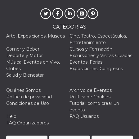
VISITOR_PRIVACY_METADATA
5 meses 4
Esta cook
YouTube
semanas
utiliza p
.youtube.com
almacena
consenti
del usuar
CATEGORÌAS
opciones
privacid
Arte, Exposiciones, Museos
Cine, Teatro, Espectáculos,
interacci
Entretenimiento
sitio. Reg
datos sob
Comer y Beber
Cursos y Formación
consenti
Deporte y Motor
Excursiones y Visitas Guiadas
del visit
relación
Música, Eventos en Vivo,
Eventos, Ferias,
diversas 
Clubes
Exposiciones, Congresos
y config
de privac
Salud y Bienestar
asegura
sus prefe
sean hon
Quiénes Somos
Archivo de Eventos
futuras s
Política de privacidad
Política de Cookies
__Secure-ROLLOUT_TOKEN
.youtube.com
5 meses 4
Utilizzat
Condiciones de Uso
Tutorial: como crear un
semanas
YouTube
gestire
evento
l'implem
Help
FAQ Usuarios
e la
sperimen
FAQ Organizadores
delle fun
Aiuta Go
controlla
nuove