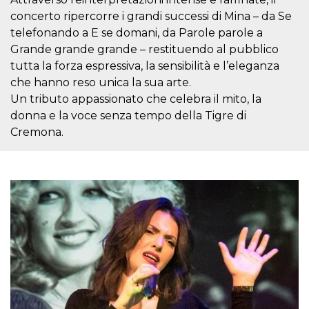
sitio web y
concerto ripercorre i grandi successi di Mina – da Se
proporcionar
protección
telefonando a E se domani, da Parole parole a
contra visitantes
maliciosos.
Grande grande grande – restituendo al pubblico
tutta la forza espressiva, la sensibilità e l’eleganza
wordpress_test_cookie
Sesión
Se utiliza en
Automattic
sitios creados
Inc.
che hanno reso unica la sua arte.
con Wordpress.
.oooh.events
Comprueba si el
Un tributo appassionato che celebra il mito, la
navegador tiene
donna e la voce senza tempo della Tigre di
habilitadas las
cookies
Cremona.
PHPSESSID
Sesión
Cookie
PHP.net
generada por
oooh.events
aplicaciones
basadas en el
lenguaje PHP.
Este es un
identificador de
propósito
general que se
utiliza para
mantener las
variables de
sesión del
usuario.
Normalmente es
un número
generado al