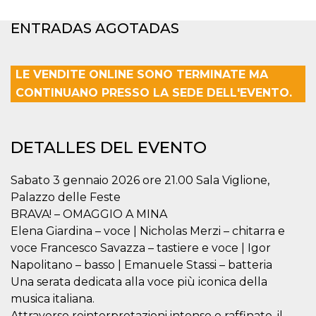
Cookies estrictamente necesarias
Cookies de preferencias
ENTRADAS AGOTADAS
Las cookies estrictamente necesarias permiten
la funcionalidad principal del sitio web, como
el inicio de sesión de usuario y la gestión de
LE VENDITE ONLINE SONO TERMINATE MA
cuentas. El sitio web no se puede utilizar
CONTINUANO PRESSO LA SEDE DELL'EVENTO.
correctamente sin las cookies estrictamente
necesarias.
Proveedor /
Nombre
Vencimiento
Descripción
Dominio
DETALLES DEL EVENTO
cf_clearance
1 año
Esta cookie es
Cloudflare,
utilizada por el
Inc.
servicio
.oooh.events
Sabato 3 gennaio 2026 ore 21.00 Sala Viglione,
CloudFlare para
Palazzo delle Feste
identificar el
tráfico web de
BRAVA! – OMAGGIO A MINA
confianza y
anular cualquier
Elena Giardina – voce | Nicholas Merzi – chitarra e
restricción de
seguridad
voce Francesco Savazza – tastiere e voce | Igor
basada en la
Napolitano – basso | Emanuele Stassi – batteria
dirección IP del
visitante. Es
Una serata dedicata alla voce più iconica della
esencial para
apoyar las
musica italiana.
funciones de
Attraverso reinterpretazioni intense e raffinate, il
seguridad de un