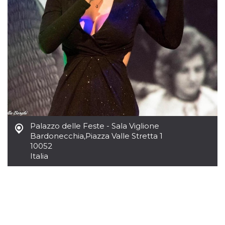
azar, la forma en
que se usa
puede ser
específico del
sitio, pero un
buen ejemplo es
mantener un
estado de inicio
de sesión para
un usuario entre
páginas.
m
1 año 1 mes
Esta cookie se
Stripe
utiliza
m.stripe.com
generalmente
para el
rendimiento y la
optimización de
Palazzo delle Feste - Sala Viglione
los servicios de
procesamiento
Bardonecchia
,
Piazza Valle Stretta 1
de pagos,
10052
facilitando el
Italia
almacenamiento
de contenidos
en el navegador
para hacer que
las páginas se
carguen más
rápido.
CookieScriptConsent
4 semanas 2
El servicio
CookieScript
días
Cookie-
oooh.events