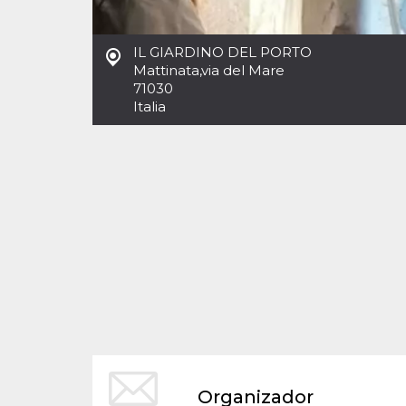
Cookies estrictamente necesarias
Cookies de preferencias
IL GIARDINO DEL PORTO
Las cookies estrictamente necesarias permiten
Mattinata
,
via del Mare
la funcionalidad principal del sitio web, como
71030
el inicio de sesión de usuario y la gestión de
cuentas. El sitio web no se puede utilizar
Italia
correctamente sin las cookies estrictamente
necesarias.
Proveedor /
Nombre
Vencimiento
Descripción
Dominio
cf_clearance
1 año
Esta cookie es
Cloudflare,
utilizada por el
Inc.
servicio
.oooh.events
CloudFlare para
identificar el
tráfico web de
confianza y
anular cualquier
restricción de
seguridad
basada en la
dirección IP del
visitante. Es
esencial para
apoyar las
funciones de
Organizador
seguridad de un