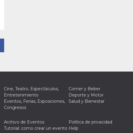
Cine, Teatro, Espectáculos,
Comer y Beber
Entretenimiento
Deporte y Motor
Eventos, Ferias, Exposiciones,
Salud y Bienestar
Congresos
Archivo de Eventos
Política de privacidad
Tutorial: como crear un evento
Help