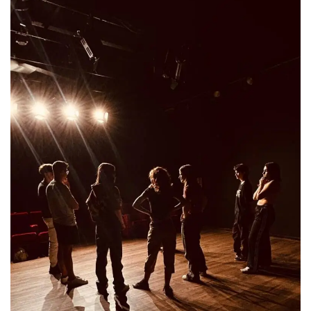
Script.com
utiliza esta
cookie para
recordar las
preferencias de
consentimiento
de cookies de
los visitantes. Es
necesario que el
banner de
cookies de
Cookie-
Script.com
funcione
correctamente.
Declaración de almacenamiento
Tipo de
Nombre
Descripción
almacenamiento
fbssls_314278995690155
Almacenamiento
de sesión
wpEmojiSettingsSupports
Almacenamiento
de sesión
cn_uc__
Almacenamiento
local