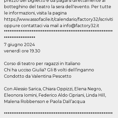
prezzo del biglietto e da pagarsi direttamente al
sitio web y
botteghino del teatro la sera dell'evento. Per tutte
proporcionar
protección
le informazioni, visita la pagina
contra visitantes
maliciosos.
https://www.assofacile.it/calendario/factory32/iscriviti
oppure contattaci via mail a info@factory32.it
wordpress_test_cookie
Sesión
Se utiliza en
Automattic
sitios creados
Inc.
***********************************************************
con Wordpress.
.oooh.events
Comprueba si el
*****************
navegador tiene
7 giugno 2024
habilitadas las
cookies
venerdì ore 19.30
PHPSESSID
Sesión
Cookie
PHP.net
generada por
oooh.events
aplicaciones
Corso di teatro per ragazzi in Italiano
basadas en el
Chi ha ucciso Giulia? Gli 8 volti dell’inganno
lenguaje PHP.
Este es un
Condotto da Valentina Pescetto
identificador de
propósito
general que se
Con Alessio Sarica, Chiara Oppizzi, Elena Negro,
utiliza para
mantener las
Eleonora Iomini, Federico Aldo Cipriani, Linda Hill,
variables de
sesión del
Malena Robbenson e Paola Dall’acqua
usuario.
Normalmente es
un número
***********************************************************
generado al