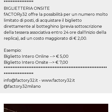
azar, la forma en
*****************
que se usa
puede ser
BIGLIETTERIA ONSITE
específico del
fACTORy32 offre la possibilità per un numero molto
sitio, pero un
buen ejemplo es
limitato di posti, di acquistare il biglietto
mantener un
estado de inicio
direttamente al botteghino (previa sottoscrizione
de sesión para
un usuario entre
della tessera associativa entro 24 ore dall'inizio della
páginas.
replica), ad un costo maggiorato di € 2,00.
m
1 año 1 mes
Esta cookie se
Stripe
utiliza
m.stripe.com
generalmente
Esempio:
para el
Biglietto Intero Online --> € 5,00
rendimiento y la
optimización de
Biglietto Intero Onsite --> € 7,00
los servicios de
procesamiento
***********************************************************
de pagos,
*****************
facilitando el
almacenamiento
info@factory32.it - www.factory32.it
de contenidos
en el navegador
@factory32milano
para hacer que
las páginas se
carguen más
rápido.
CookieScriptConsent
4 semanas 2
El servicio
CookieScript
días
Cookie-
oooh.events