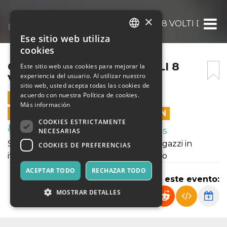
×
CHI HA UCCISO GIULIA? GLI 8 VOLTI DELL
Ese sitio web utiliza
ITALIAN
cookies
ENGLISH
CHI HA UCCISO GIULIA? GLI 8
Este sitio web usa cookies para mejorar la
experiencia del usuario. Al utilizar nuestro
VOLTI DELL’INGANNO
SPANISH
sitio web, usted acepta todas las cookies de
acuerdo con nuestra Política de cookies.
7 JUNIO 2024 - 19:30
Más información
LAS VENTAS EN LÍNEA TERMINARON
COOKIES ESTRICTAMENTE
Música, Eventos en Vivo, Clubes
NECESARIAS
Saggio finale del Corso di teatro per ragazzi in
COOKIES DE PREFERENCIAS
italiano condotto da Valentina Pescetto
ACEPTAR TODO
RECHAZAR TODO
Compartir este evento:
MOSTRAR DETALLES