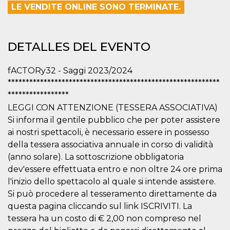
Cookies estrictamente necesarias
LE VENDITE ONLINE SONO TERMINATE.
Cookies de preferencias
Las cookies estrictamente necesarias permiten
la funcionalidad principal del sitio web, como
DETALLES DEL EVENTO
el inicio de sesión de usuario y la gestión de
cuentas. El sitio web no se puede utilizar
correctamente sin las cookies estrictamente
fACTORy32 - Saggi 2023/2024
necesarias.
***********************************************************
Proveedor /
*****************
Nombre
Vencimiento
Descripción
Dominio
LEGGI CON ATTENZIONE (TESSERA ASSOCIATIVA)
cf_clearance
1 año
Esta cookie es
Cloudflare,
Si informa il gentile pubblico che per poter assistere
utilizada por el
Inc.
servicio
.oooh.events
ai nostri spettacoli, è necessario essere in possesso
CloudFlare para
identificar el
della tessera associativa annuale in corso di validità
tráfico web de
(anno solare). La sottoscrizione obbligatoria
confianza y
anular cualquier
dev'essere effettuata entro e non oltre 24 ore prima
restricción de
seguridad
l'inizio dello spettacolo al quale si intende assistere.
basada en la
Si può procedere al tesseramento direttamente da
dirección IP del
visitante. Es
questa pagina cliccando sul link ISCRIVITI. La
esencial para
apoyar las
tessera ha un costo di € 2,00 non compreso nel
funciones de
seguridad de un