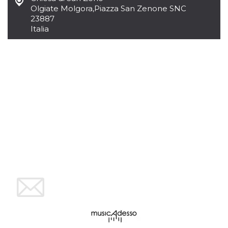
azar, la forma en
Olgiate Molgora
,
Piazza San Zenone SNC
que se usa
puede ser
23887
específico del
Italia
sitio, pero un
buen ejemplo es
mantener un
estado de inicio
de sesión para
un usuario entre
páginas.
m
1 año 1 mes
Esta cookie se
Stripe
utiliza
m.stripe.com
generalmente
para el
rendimiento y la
optimización de
los servicios de
procesamiento
de pagos,
facilitando el
almacenamiento
de contenidos
en el navegador
para hacer que
las páginas se
carguen más
rápido.
CookieScriptConsent
4 semanas 2
El servicio
CookieScript
días
Cookie-
oooh.events