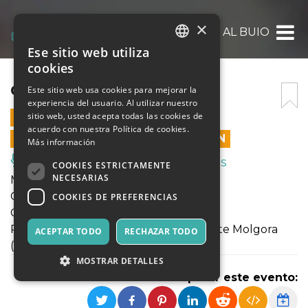
×
CONCERTO AL BUIO
Ese sitio web utiliza
ITALIAN
cookies
ENGLISH
CONCERTO AL BUIO
Este sitio web usa cookies para mejorar la
experiencia del usuario. Al utilizar nuestro
SPANISH
sitio web, usted acepta todas las cookies de
10 DICIEMBRE 2025 - 21:00
acuerdo con nuestra Política de cookies.
LAS VENTAS EN LÍNEA TERMINARON
Más información
Música, Eventos en Vivo, Clubes
COOKIES ESTRICTAMENTE
NECESARIAS
Mercoledì 10 dicembre - ore 21:00
Concerto al buio
COOKIES DE PREFERENCIAS
Chiesa di san Zeno
Piazza San Zenone SNC - 23887 Olgiate Molgora
ACEPTAR TODO
RECHAZAR TODO
(LC)
MOSTRAR DETALLES
Compartir este evento: