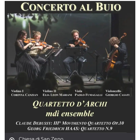
sitio web y
proporcionar
protección
contra visitantes
maliciosos.
wordpress_test_cookie
Sesión
Se utiliza en
Automattic
sitios creados
Inc.
con Wordpress.
.oooh.events
Comprueba si el
navegador tiene
habilitadas las
cookies
PHPSESSID
Sesión
Cookie
PHP.net
generada por
oooh.events
aplicaciones
basadas en el
lenguaje PHP.
Este es un
identificador de
propósito
general que se
utiliza para
mantener las
variables de
sesión del
usuario.
Normalmente es
un número
generado al
Chiesa di San Zeno