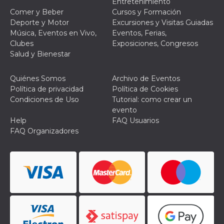
Entretenimiento
le impos
Comer y Beber
Cursos y Formación
della lin
permetto
Deporte y Motor
Excursiones y Visitas Guiadas
condivide
Música, Eventos en Vivo,
Eventos, Ferias,
pagina.
Clubes
Exposiciones, Congresos
fr
3 meses
Contiene
Meta
Salud y Bienestar
combina
Platform Inc.
identific
.facebook.com
única de
navegado
Quiénes Somos
Archivo de Eventos
utiliza p
Política de privacidad
Política de Cookies
publicid
dirigida.
Condiciones de Uso
Tutorial: como crear un
evento
oo
5 años
Cookie d
Meta
exclusió
Help
FAQ Usuarios
Platform Inc.
anuncios
.facebook.com
FAQ Organizadores
sb
2 años
Identific
Meta
navegad
Platform Inc.
Faceboo
.facebook.com
autentica
marketin
cookies 
función
específic
Faceboo
usida
.facebook.com
Sesión
raccoglie
informaz