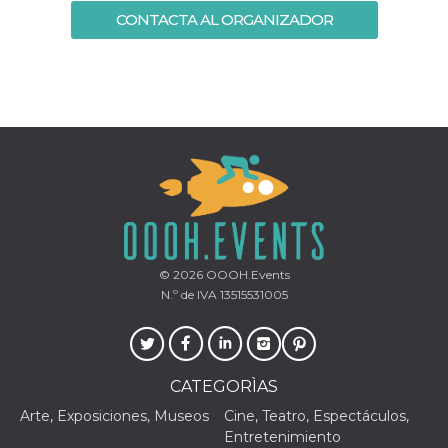
Script.com
utiliza esta
CONTACTA AL ORGANIZADOR
cookie para
recordar las
preferencias de
consentimiento
de cookies de
los visitantes. Es
necesario que el
banner de
cookies de
Cookie-
Script.com
funcione
correctamente.
Declaración de almacenamiento
Tipo de
Nombre
Descripción
© 2026
OOOH.Events
almacenamiento
N.º de IVA 13515531005
fbssls_314278995690155
Almacenamiento
de sesión
wpEmojiSettingsSupports
Almacenamiento
de sesión
CATEGORÌAS
cn_uc__
Almacenamiento
local
Arte, Exposiciones, Museos
Cine, Teatro, Espectáculos,
Entretenimiento