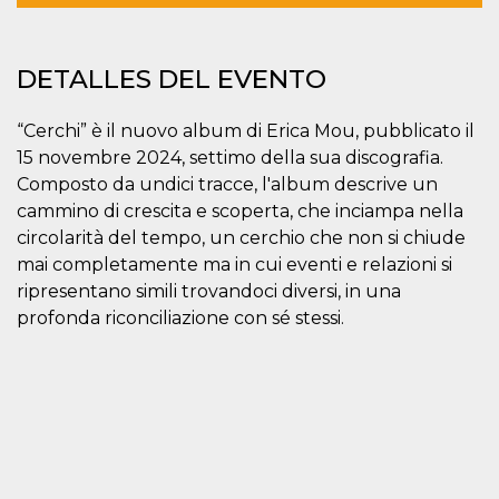
Cookies estrictamente necesarias
Cookies de preferencias
DETALLES DEL EVENTO
Las cookies estrictamente necesarias permiten
la funcionalidad principal del sitio web, como
el inicio de sesión de usuario y la gestión de
“Cerchi” è il nuovo album di Erica Mou, pubblicato il
cuentas. El sitio web no se puede utilizar
correctamente sin las cookies estrictamente
15 novembre 2024, settimo della sua discografia.
necesarias.
Composto da undici tracce, l'album descrive un
Proveedor /
Nombre
Vencimiento
Descripción
cammino di crescita e scoperta, che inciampa nella
Dominio
circolarità del tempo, un cerchio che non si chiude
cf_clearance
1 año
Esta cookie es
Cloudflare,
mai completamente ma in cui eventi e relazioni si
utilizada por el
Inc.
servicio
.oooh.events
ripresentano simili trovandoci diversi, in una
CloudFlare para
identificar el
profonda riconciliazione con sé stessi.
tráfico web de
confianza y
anular cualquier
restricción de
seguridad
basada en la
dirección IP del
visitante. Es
esencial para
apoyar las
funciones de
seguridad de un