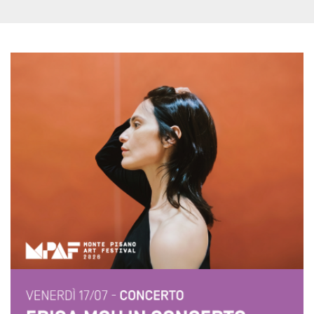
sitio web y
proporcionar
protección
contra visitantes
maliciosos.
wordpress_test_cookie
Sesión
Se utiliza en
Automattic
sitios creados
Inc.
con Wordpress.
.oooh.events
Comprueba si el
navegador tiene
habilitadas las
cookies
PHPSESSID
Sesión
Cookie
PHP.net
generada por
oooh.events
aplicaciones
basadas en el
lenguaje PHP.
Este es un
identificador de
propósito
general que se
utiliza para
mantener las
variables de
sesión del
usuario.
Normalmente es
un número
generado al