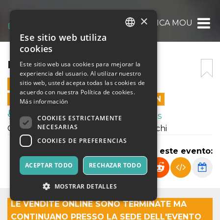
×
ERICA MOU
Ese sitio web utiliza
ITALIAN
cookies
ENGLISH
ERICA MOU
Este sitio web usa cookies para mejorar la
experiencia del usuario. Al utilizar nuestro
SPANISH
sitio web, usted acepta todas las cookies de
17 JULIO 2026 - 21:30
acuerdo con nuestra Política de cookies.
LAS VENTAS EN LÍNEA TERMINARON
Más información
Música, Eventos en Vivo, Clubes
COOKIES ESTRICTAMENTE
NECESARIAS
Concerto di brani tratti dall'album Cerchi
COOKIES DE PREFERENCIAS
Compartir este evento:
ACEPTAR TODO
RECHAZAR TODO
MOSTRAR DETALLES
LE VENDITE ONLINE SONO TERMINATE MA
CONTINUANO PRESSO LA SEDE DELL'EVENTO