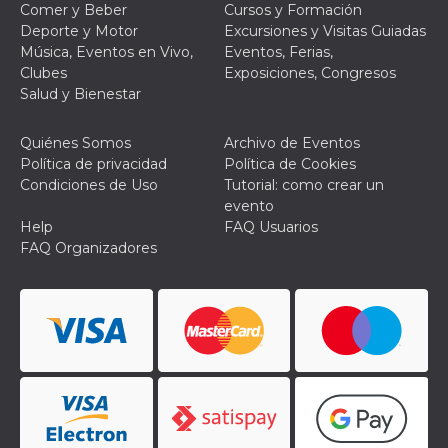
Comer y Beber
Cursos y Formación
Deporte y Motor
Excursiones y Visitas Guiadas
Música, Eventos en Vivo,
Eventos, Ferias,
Clubes
Exposiciones, Congresos
Salud y Bienestar
Proveedor /
Nombre
Vencimiento
Descripc
Dominio
Quiénes Somos
Archivo de Eventos
Política de privacidad
Política de Cookies
c_user
4 semanas 2
Cookie de
Meta
días
de sesió
Platform Inc.
Condiciones de Uso
Tutorial: como crear un
usuario.
.facebook.com
evento
ser de se
permane
Help
FAQ Usuarios
durante 
FAQ Organizadores
datr
2 años
Esta coo
Meta
identifica
Platform Inc.
navegado
.facebook.com
conecta 
Facebook
directam
vinculad
usuario 
Faceboo
individua
Facebook
que se ut
ayudar c
seguridad