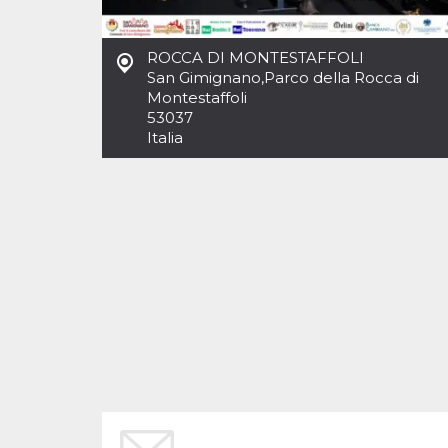
Cookies estrictamente necesarias
Cookies de preferencias
ROCCA DI MONTESTAFFOLI
Las cookies estrictamente necesarias permiten
San Gimignano
,
Parco della Rocca di
la funcionalidad principal del sitio web, como
Montestaffoli
el inicio de sesión de usuario y la gestión de
cuentas. El sitio web no se puede utilizar
53037
correctamente sin las cookies estrictamente
Italia
necesarias.
Proveedor /
Nombre
Vencimiento
Descripción
Dominio
cf_clearance
1 año
Esta cookie es
Cloudflare,
utilizada por el
Inc.
servicio
.oooh.events
CloudFlare para
identificar el
tráfico web de
confianza y
anular cualquier
restricción de
seguridad
basada en la
dirección IP del
visitante. Es
esencial para
apoyar las
funciones de
seguridad de un