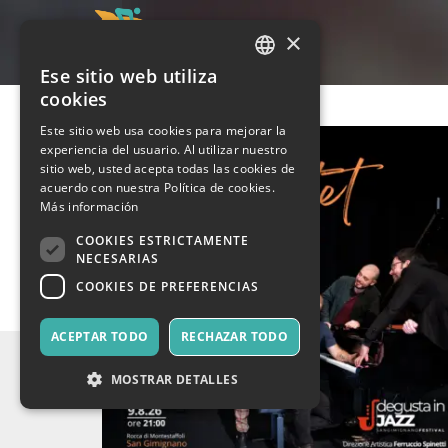
×
Ese sitio web utiliza
ITALIAN
cookies
ENGLISH
Este sitio web usa cookies para mejorar la
experiencia del usuario. Al utilizar nuestro
SPANISH
sitio web, usted acepta todas las cookies de
acuerdo con nuestra Política de cookies.
Más información
COOKIES ESTRICTAMENTE
NECESARIAS
COOKIES DE PREFERENCIAS
ACEPTAR TODO
RECHAZAR TODO
MOSTRAR DETALLES