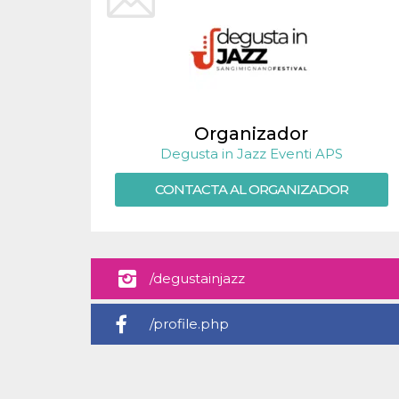
sitio web y
proporcionar
protección
contra visitantes
maliciosos.
wordpress_test_cookie
Sesión
Se utiliza en
Automattic
sitios creados
Inc.
con Wordpress.
.oooh.events
Comprueba si el
Organizador
navegador tiene
habilitadas las
Degusta in Jazz Eventi APS
cookies
PHPSESSID
CONTACTA AL ORGANIZADOR
Sesión
Cookie
PHP.net
generada por
oooh.events
aplicaciones
basadas en el
lenguaje PHP.
Este es un
identificador de
propósito
/degustainjazz
general que se
utiliza para
mantener las
/profile.php
variables de
sesión del
usuario.
Normalmente es
un número
generado al