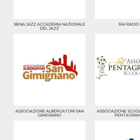
 de inicio
n
sa,
mente en
ión de
SIENA JAZZ ACCADEMIA NAZIONALE
RAI RADIO
 intentan
DEL JAZZ
l
. Facebook
dice que
de
amiento
 con cada
e datos
a
de 10
a cookie
se lee a
e Me
tros
y
s de
k
s en
itios
rentes.
ASSOCIAZIONE ALBERGATORI SAN
ASSOCIAZIONE SCUOL
GIMIGNANO
PENTAGRA
 di
re la
 “Seguici
ook” del
 “Mi
accolgono