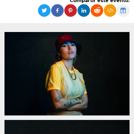
Compartir este evento:
Cookies estrictamente necesarias
Cookies de preferencias
Las cookies estrictamente necesarias permiten
la funcionalidad principal del sitio web, como
el inicio de sesión de usuario y la gestión de
cuentas. El sitio web no se puede utilizar
correctamente sin las cookies estrictamente
necesarias.
Proveedor /
Nombre
Vencimiento
Descripción
Dominio
cf_clearance
1 año
Esta cookie es
Cloudflare,
utilizada por el
Inc.
servicio
.oooh.events
CloudFlare para
identificar el
tráfico web de
confianza y
anular cualquier
restricción de
seguridad
basada en la
dirección IP del
visitante. Es
esencial para
apoyar las
funciones de
seguridad de un