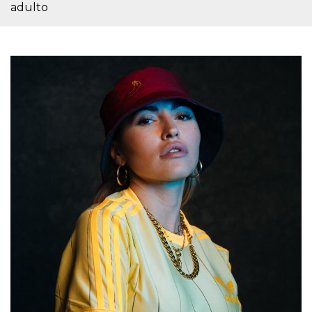
Script.com
adulto
utiliza esta
cookie para
recordar las
preferencias de
consentimiento
de cookies de
los visitantes. Es
necesario que el
banner de
cookies de
Cookie-
Script.com
funcione
correctamente.
Declaración de almacenamiento
Tipo de
Nombre
Descripción
almacenamiento
fbssls_314278995690155
Almacenamiento
de sesión
wpEmojiSettingsSupports
Almacenamiento
de sesión
cn_uc__
Almacenamiento
local