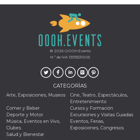
le impos
della lin
permetto
condivide
pagina.
fr
3 meses
Contiene
Meta
combina
Platform Inc.
identific
.facebook.com
única de
navegado
© 2026
OOOH.Events
utiliza p
publicid
N.º de IVA 13515531005
dirigida.
oo
5 años
Cookie d
Meta
exclusió
Platform Inc.
anuncios
.facebook.com
CATEGORÌAS
sb
2 años
Identific
Meta
navegad
Platform Inc.
Arte, Exposiciones, Museos
Cine, Teatro, Espectáculos,
Faceboo
.facebook.com
Entretenimiento
autentica
marketin
Comer y Beber
Cursos y Formación
cookies 
Deporte y Motor
Excursiones y Visitas Guiadas
función
específic
Música, Eventos en Vivo,
Eventos, Ferias,
Faceboo
Clubes
Exposiciones, Congresos
usida
.facebook.com
Sesión
raccoglie
Salud y Bienestar
informaz