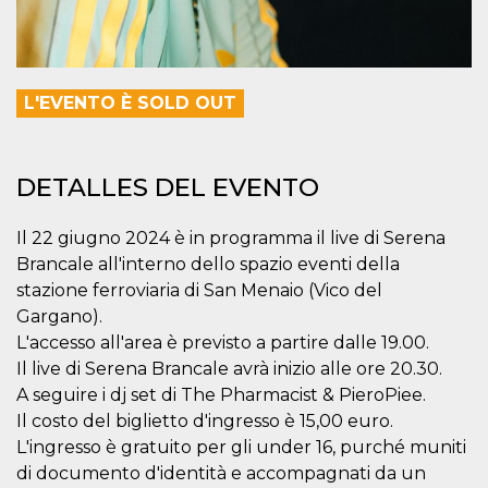
azar, la forma en
que se usa
puede ser
específico del
sitio, pero un
buen ejemplo es
mantener un
L'EVENTO È SOLD OUT
estado de inicio
de sesión para
un usuario entre
páginas.
DETALLES DEL EVENTO
m
1 año 1 mes
Esta cookie se
Stripe
utiliza
m.stripe.com
generalmente
para el
Il 22 giugno 2024 è in programma il live di Serena
rendimiento y la
optimización de
Brancale all'interno dello spazio eventi della
los servicios de
stazione ferroviaria di San Menaio (Vico del
procesamiento
de pagos,
Gargano).
facilitando el
almacenamiento
L'accesso all'area è previsto a partire dalle 19.00.
de contenidos
Il live di Serena Brancale avrà inizio alle ore 20.30.
en el navegador
para hacer que
A seguire i dj set di The Pharmacist & PieroPiee.
las páginas se
carguen más
Il costo del biglietto d'ingresso è 15,00 euro.
rápido.
L'ingresso è gratuito per gli under 16, purché muniti
CookieScriptConsent
4 semanas 2
El servicio
CookieScript
di documento d'identità e accompagnati da un
días
Cookie-
oooh.events