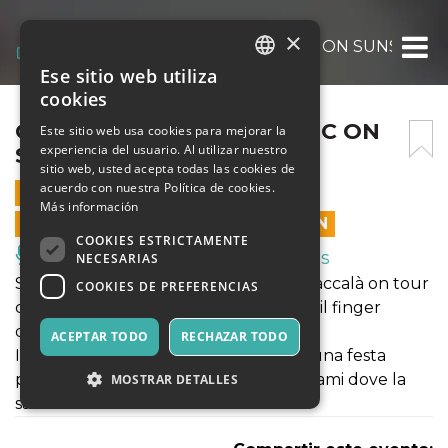
×
GARGARA FEST ’24 – MUSIC ON SUNSET
Ese sitio web utiliza
ITALIAN
cookies
ENGLISH
GARGARA FEST ’24 – MUSIC ON
Este sitio web usa cookies para mejorar la
experiencia del usuario. Al utilizar nuestro
SUNSET
SPANISH
sitio web, usted acepta todas las cookies de
acuerdo con nuestra Política de cookies.
22 JUNIO 2024 - 19:00
Más información
LAS VENTAS EN LÍNEA TERMINARON
COOKIES ESTRICTAMENTE
Música, Eventos en Vivo, Clubes
NECESARIAS
Serena Brancale ritorna ai live con il Baccalà on tour
COOKIES DE PREFERENCIAS
con un quintetto di polistrumentisti e il finger
drummer Dropkick .
ACEPTAR TODO
RECHAZAR TODO
Il palco diventa un club di New York, una festa
patronale in Puglia e un volo verso Miami dove la
MOSTRAR DETALLES
salsa si matcha con l’house.