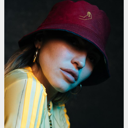
sitio web y
proporcionar
protección
contra visitantes
maliciosos.
wordpress_test_cookie
Sesión
Se utiliza en
Automattic
sitios creados
Inc.
con Wordpress.
.oooh.events
Comprueba si el
navegador tiene
habilitadas las
cookies
PHPSESSID
Sesión
Cookie
PHP.net
generada por
oooh.events
aplicaciones
basadas en el
lenguaje PHP.
Este es un
identificador de
propósito
general que se
utiliza para
mantener las
variables de
sesión del
usuario.
Normalmente es
un número
generado al