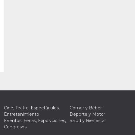
Cine, Teatro, Espectáculos,
Comer y Beber
Entretenimiento
Deporte y Motor
Eventos, Ferias, Exposiciones,
Salud y Bienestar
Congresos