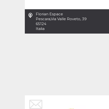
Cookies estrictamente necesarias
Cookies de preferencias
Florian Espace
Las cookies estrictamente necesarias permiten
Pescara
,
Via Valle Roveto, 39
la funcionalidad principal del sitio web, como
65124
el inicio de sesión de usuario y la gestión de
cuentas. El sitio web no se puede utilizar
Italia
correctamente sin las cookies estrictamente
necesarias.
Proveedor /
Nombre
Vencimiento
Descripción
Dominio
cf_clearance
1 año
Esta cookie es
Cloudflare,
utilizada por el
Inc.
servicio
.oooh.events
CloudFlare para
identificar el
tráfico web de
confianza y
anular cualquier
restricción de
seguridad
basada en la
dirección IP del
visitante. Es
esencial para
apoyar las
funciones de
seguridad de un