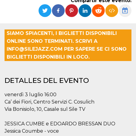
Compartir este evento:
Cookies estrictamente necesarias
Cookies de preferencias
Las cookies estrictamente necesarias permiten
la funcionalidad principal del sitio web, como
el inicio de sesión de usuario y la gestión de
SIAMO SPIACENTI, I BIGLIETTI DISPONIBILI
cuentas. El sitio web no se puede utilizar
correctamente sin las cookies estrictamente
ONLINE SONO TERMINATI. SCRIVI A
necesarias.
INFO@SILEJAZZ.COM PER SAPERE SE CI SONO
Proveedor /
BIGLIETTI DISPONIBILI IN LOCO.
Nombre
Vencimiento
Descripción
Dominio
cf_clearance
1 año
Esta cookie es
Cloudflare,
utilizada por el
Inc.
servicio
.oooh.events
DETALLES DEL EVENTO
CloudFlare para
identificar el
tráfico web de
confianza y
venerdì 3 luglio 16:00
anular cualquier
Ca’ dei Fiori, Centro Servizi C. Cosulich
restricción de
seguridad
Via Bonisiolo, 10, Casale sul Sile TV
basada en la
dirección IP del
visitante. Es
esencial para
JESSICA CUMBE e EDOARDO BRESSAN DUO
apoyar las
Jessica Coumbe - voce
funciones de
seguridad de un