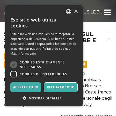
×
SILE JAZZ 2026 – CASALE SUL SILE 3 LU
Ese sitio web utiliza
ITALIAN
cookies
ENGLISH
SILE JAZZ 2026 – CASALE SUL
Este sitio web usa cookies para mejorar la
experiencia del usuario. Al utilizar nuestro
SILE 3 LUG – JESSICA CUMBE E
SPANISH
sitio web, usted acepta todas las cookies de
EDOARDO BRESSAN DUO
acuerdo con nuestra Política de cookies.
Más información
3 JULIO 2026 - 16:00
COOKIES ESTRICTAMENTE
LAS VENTAS EN LÍNEA TERMINARON
NECESARIAS
Música, Eventos en Vivo, Clubes
COOKIES DE PREFERENCIAS
Nato dall’incontro tra la cantante mozambicana
Jessica Coumbe e il chitarrista Edoardo Bressan
ACEPTAR TODO
RECHAZAR TODO
nelle aule del Conservatorio Steffani di Castelfranco
Veneto, il duo propone una rilettura personale degli
MOSTRAR DETALLES
standard jazz e del repertorio di Broadway.