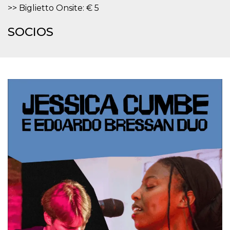
azar, la forma en
>> Biglietto Onsite: € 5
que se usa
puede ser
específico del
SOCIOS
sitio, pero un
buen ejemplo es
mantener un
estado de inicio
de sesión para
un usuario entre
páginas.
m
1 año 1 mes
Esta cookie se
Stripe
utiliza
m.stripe.com
generalmente
para el
rendimiento y la
optimización de
los servicios de
procesamiento
de pagos,
facilitando el
almacenamiento
de contenidos
en el navegador
para hacer que
las páginas se
carguen más
rápido.
CookieScriptConsent
4 semanas 2
El servicio
CookieScript
días
Cookie-
oooh.events