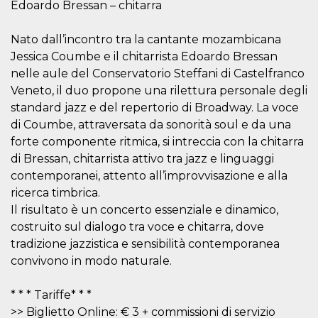
Edoardo Bressan – chitarra
sitio web y
proporcionar
protección
Nato dall’incontro tra la cantante mozambicana
contra visitantes
maliciosos.
Jessica Coumbe e il chitarrista Edoardo Bressan
wordpress_test_cookie
Sesión
Se utiliza en
Automattic
nelle aule del Conservatorio Steffani di Castelfranco
sitios creados
Inc.
Veneto, il duo propone una rilettura personale degli
con Wordpress.
.oooh.events
Comprueba si el
standard jazz e del repertorio di Broadway. La voce
navegador tiene
habilitadas las
di Coumbe, attraversata da sonorità soul e da una
cookies
forte componente ritmica, si intreccia con la chitarra
PHPSESSID
Sesión
Cookie
PHP.net
di Bressan, chitarrista attivo tra jazz e linguaggi
generada por
oooh.events
aplicaciones
contemporanei, attento all’improvvisazione e alla
basadas en el
lenguaje PHP.
ricerca timbrica.
Este es un
Il risultato è un concerto essenziale e dinamico,
identificador de
propósito
costruito sul dialogo tra voce e chitarra, dove
general que se
utiliza para
tradizione jazzistica e sensibilità contemporanea
mantener las
variables de
convivono in modo naturale.
sesión del
usuario.
Normalmente es
* * * Tariffe* * *
un número
generado al
>> Biglietto Online: € 3 + commissioni di servizio