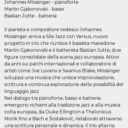
Johannes Mössinger - pianoforte
sitio web y
proporcionar
Martin Gjakonovski - basso
protección
Bastian Jütte - batteria
contra visitantes
maliciosos.
wordpress_test_cookie
Sesión
Se utiliza en
Automattic
Il pianista e compositore tedesco Johannes
sitios creados
Inc.
Mössinger arriva a Sile Jazz con Versus, nuovo
con Wordpress.
.oooh.events
Comprueba si el
progetto in trio che riunisce il bassista macedone
navegador tiene
habilitadas las
Martin Gjakonovski e il batterista Bastian Jütte, due
cookies
figure consolidate della scena jazz europea. Attivo
PHPSESSID
Sesión
Cookie
PHP.net
da anni sui palchi internazionali e collaboratore di
generada por
oooh.events
aplicaciones
artisti come Joe Lovano e Seamus Blake, Mössinger
basadas en el
lenguaje PHP.
sviluppa una musica che unisce improvvisazione,
Este es un
scrittura e continua esplorazione delle possibilità del
identificador de
propósito
linguaggio jazz.
general que se
utiliza para
Nel dialogo tra pianoforte, basso e batteria
mantener las
variables de
emergono richiami alla tradizione jazz e alla musica
sesión del
colta europea, da Duke Ellington a Thelonious
usuario.
Normalmente es
Monk fino a Bach e Šostakovič, rielaborati attraverso
un número
generado al
una scrittura personale e dinamica. Il trio alterna