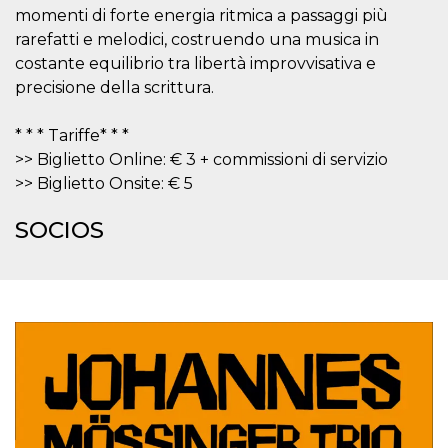
azar, la forma en
momenti di forte energia ritmica a passaggi più
que se usa
puede ser
rarefatti e melodici, costruendo una musica in
específico del
sitio, pero un
costante equilibrio tra libertà improvvisativa e
buen ejemplo es
mantener un
precisione della scrittura.
estado de inicio
de sesión para
un usuario entre
* * * Tariffe* * *
páginas.
>> Biglietto Online: € 3 + commissioni di servizio
m
1 año 1 mes
Esta cookie se
Stripe
>> Biglietto Onsite: € 5
utiliza
m.stripe.com
generalmente
para el
SOCIOS
rendimiento y la
optimización de
los servicios de
procesamiento
de pagos,
facilitando el
almacenamiento
de contenidos
en el navegador
para hacer que
las páginas se
carguen más
rápido.
CookieScriptConsent
4 semanas 2
El servicio
CookieScript
días
Cookie-
oooh.events