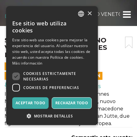
×
SILE JAZZ 2026 – MOGLIANO VENETO 20 
Ese sitio web utiliza
ITALIAN
cookies
ENGLISH
SILE JAZZ 2026 – MOGLIANO
Este sitio web usa cookies para mejorar la
experiencia del usuario. Al utilizar nuestro
VENETO 20 GIU – JOHANNES
SPANISH
sitio web, usted acepta todas las cookies de
MÖSSINGER TRIO
acuerdo con nuestra Política de cookies.
Más información
20 JUNIO 2026 - 21:00
COOKIES ESTRICTAMENTE
LAS VENTAS EN LÍNEA TERMINARON
NECESARIAS
Música, Eventos en Vivo, Clubes
COOKIES DE PREFERENCIAS
Il pianista e compositore tedesco Johannes
Mössinger arriva a Sile Jazz con Versus, nuovo
ACEPTAR TODO
RECHAZAR TODO
progetto in trio che riunisce il bassista macedone
Martin Gjakonovski e il batterista Bastian Jütte, due
MOSTRAR DETALLES
figure consolidate della scena jazz europea.