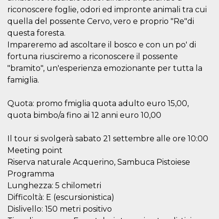
Script.com
utiliza esta
riconoscere foglie, odori ed impronte animali tra cui
cookie para
quella del possente Cervo, vero e proprio "Re"di
recordar las
preferencias de
questa foresta.
consentimiento
de cookies de
Impareremo ad ascoltare il bosco e con un po' di
los visitantes. Es
fortuna riusciremo a riconoscere il possente
necesario que el
banner de
"bramito", un'esperienza emozionante per tutta la
cookies de
Cookie-
famiglia.
Script.com
funcione
correctamente.
Quota: promo fmiglia quota adulto euro 15,00,
Declaración de almacenamiento
quota bimbo/a fino ai 12 anni euro 10,00
Tipo de
Nombre
Descripción
Il tour si svolgerà sabato 21 settembre alle ore 10:00
almacenamiento
Meeting point
fbssls_314278995690155
Almacenamiento
de sesión
Riserva naturale Acquerino, Sambuca Pistoiese
Programma
wpEmojiSettingsSupports
Almacenamiento
de sesión
Lunghezza: 5 chilometri
cn_uc__
Almacenamiento
Difficoltà: E (escursionistica)
local
Dislivello: 150 metri positivo