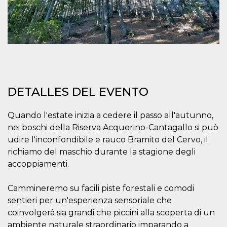
azar, la forma en
que se usa
puede ser
específico del
sitio, pero un
buen ejemplo es
mantener un
estado de inicio
de sesión para
un usuario entre
páginas.
m
1 año 1 mes
Esta cookie se
Stripe
DETALLES DEL EVENTO
utiliza
m.stripe.com
generalmente
para el
rendimiento y la
Quando l'estate inizia a cedere il passo all'autunno,
optimización de
nei boschi della Riserva Acquerino-Cantagallo si può
los servicios de
procesamiento
udire l'inconfondibile e rauco Bramito del Cervo, il
de pagos,
facilitando el
richiamo del maschio durante la stagione degli
almacenamiento
accoppiamenti.
de contenidos
en el navegador
para hacer que
las páginas se
Cammineremo su facili piste forestali e comodi
carguen más
rápido.
sentieri per un'esperienza sensoriale che
coinvolgerà sia grandi che piccini alla scoperta di un
CookieScriptConsent
4 semanas 2
El servicio
CookieScript
días
Cookie-
oooh.events
ambiente naturale straordinario imparando a