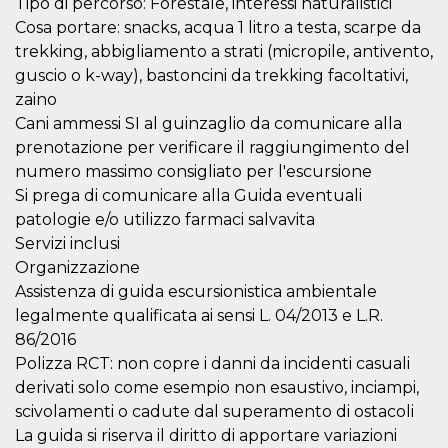
Tipo di percorso: Forestale, interessi naturalistici
Cosa portare: snacks, acqua 1 litro a testa, scarpe da
trekking, abbigliamento a strati (micropile, antivento,
guscio o k-way), bastoncini da trekking facoltativi,
zaino
Proveedor /
Cani ammessi SI al guinzaglio da comunicare alla
Nombre
Vencimiento
Descripc
Dominio
prenotazione per verificare il raggiungimento del
c_user
4 semanas 2
Cookie de
Meta
numero massimo consigliato per l'escursione
días
de sesió
Platform Inc.
usuario.
Si prega di comunicare alla Guida eventuali
.facebook.com
ser de se
patologie e/o utilizzo farmaci salvavita
permane
durante 
Servizi inclusi
datr
2 años
Esta coo
Meta
Organizzazione
identifica
Platform Inc.
Assistenza di guida escursionistica ambientale
navegado
.facebook.com
conecta 
legalmente qualificata ai sensi L. 04/2013 e L.R.
Facebook
directam
86/2016
vinculad
usuario 
Polizza RCT: non copre i danni da incidenti casuali
Faceboo
derivati solo come esempio non esaustivo, inciampi,
individua
Facebook
scivolamenti o cadute dal superamento di ostacoli
que se ut
ayudar c
La guida si riserva il diritto di apportare variazioni
seguridad