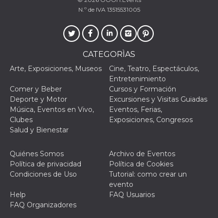
N.º de IVA 13515531005
VISITOR_PRIVACY_METADATA
5 meses 4
Esta cook
YouTube
semanas
utiliza p
.youtube.com
almacena
consenti
del usuar
opciones
CATEGORÌAS
privacid
interacci
sitio. Reg
Arte, Exposiciones, Museos
Cine, Teatro, Espectáculos,
datos sob
Entretenimiento
consenti
del visit
Comer y Beber
Cursos y Formación
relación
Deporte y Motor
Excursiones y Visitas Guiadas
diversas 
y config
Música, Eventos en Vivo,
Eventos, Ferias,
de privac
Clubes
Exposiciones, Congresos
asegura
sus prefe
Salud y Bienestar
sean hon
futuras s
Quiénes Somos
Archivo de Eventos
__Secure-ROLLOUT_TOKEN
.youtube.com
5 meses 4
Utilizzat
Política de privacidad
Política de Cookies
semanas
YouTube
gestire
Condiciones de Uso
Tutorial: como crear un
l'implem
evento
e la
sperimen
Help
FAQ Usuarios
delle fun
FAQ Organizadores
Aiuta Go
controlla
nuove