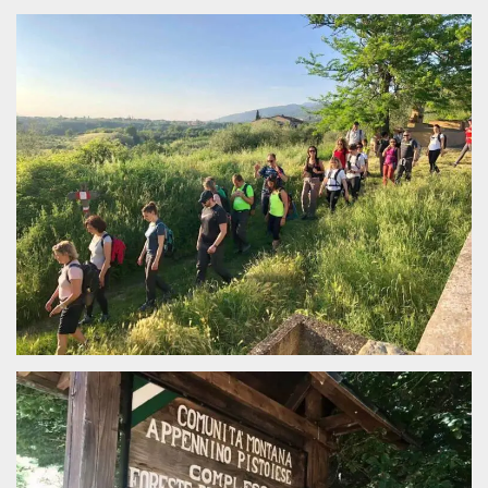
Cookies estrictamente necesarias
Cookies de preferencias
Las cookies estrictamente necesarias permiten
la funcionalidad principal del sitio web, como
el inicio de sesión de usuario y la gestión de
cuentas. El sitio web no se puede utilizar
correctamente sin las cookies estrictamente
necesarias.
Proveedor /
Nombre
Vencimiento
Descripción
Dominio
cf_clearance
1 año
Esta cookie es
Cloudflare,
utilizada por el
Inc.
servicio
.oooh.events
CloudFlare para
identificar el
tráfico web de
confianza y
anular cualquier
restricción de
seguridad
basada en la
dirección IP del
visitante. Es
esencial para
apoyar las
funciones de
seguridad de un