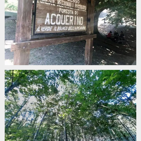
sitio web y
proporcionar
protección
contra visitantes
maliciosos.
wordpress_test_cookie
Sesión
Se utiliza en
Automattic
sitios creados
Inc.
con Wordpress.
.oooh.events
Comprueba si el
navegador tiene
habilitadas las
cookies
PHPSESSID
Sesión
Cookie
PHP.net
generada por
oooh.events
aplicaciones
basadas en el
lenguaje PHP.
Este es un
identificador de
propósito
general que se
utiliza para
mantener las
variables de
sesión del
usuario.
Normalmente es
un número
generado al