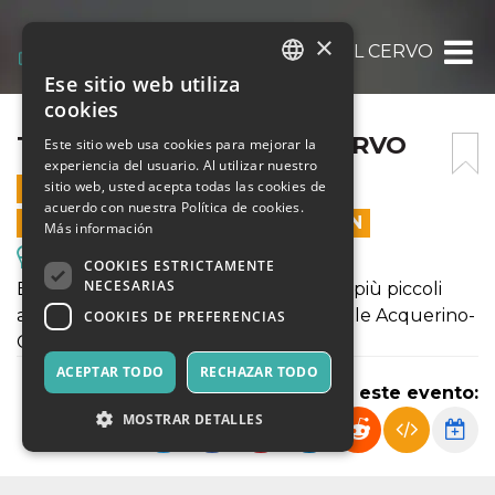
×
TOUR IL BRAMITO DEL CERVO
Ese sitio web utiliza
ITALIAN
cookies
ENGLISH
TOUR IL BRAMITO DEL CERVO
Este sitio web usa cookies para mejorar la
experiencia del usuario. Al utilizar nuestro
SPANISH
sitio web, usted acepta todas las cookies de
21 SEPTIEMBRE 2024 - 10:00
acuerdo con nuestra Política de cookies.
LAS VENTAS EN LÍNEA TERMINARON
Más información
Excursiones y Visitas Guiadas
COOKIES ESTRICTAMENTE
NECESARIAS
Escursione dedicata alle famiglie ed ai più piccoli
all'interno del vasto complesso forestale Acquerino-
COOKIES DE PREFERENCIAS
Cantagallo
ACEPTAR TODO
RECHAZAR TODO
Compartir este evento:
MOSTRAR DETALLES