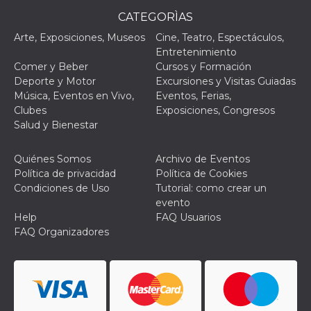
le impos
CATEGORÌAS
della lin
permetto
Arte, Exposiciones, Museos
Cine, Teatro, Espectáculos,
condivide
pagina.
Entretenimiento
Comer y Beber
Cursos y Formación
fr
3 meses
Contiene
Meta
combina
Platform Inc.
Deporte y Motor
Excursiones y Visitas Guiadas
identific
.facebook.com
Música, Eventos en Vivo,
Eventos, Ferias,
única de
navegado
Clubes
Exposiciones, Congresos
utiliza p
Salud y Bienestar
publicid
dirigida.
oo
5 años
Cookie d
Meta
Quiénes Somos
Archivo de Eventos
exclusió
Platform Inc.
Política de privacidad
Política de Cookies
anuncios
.facebook.com
Condiciones de Uso
Tutorial: como crear un
sb
2 años
Identific
Meta
evento
navegad
Platform Inc.
Faceboo
Help
FAQ Usuarios
.facebook.com
autentica
FAQ Organizadores
marketin
cookies 
función
específic
Faceboo
usida
.facebook.com
Sesión
raccoglie
informaz