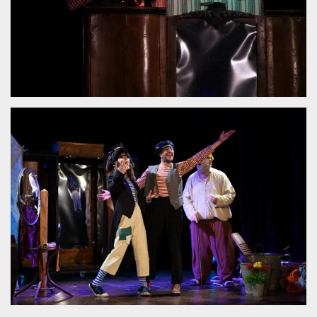
sitio web y
proporcionar
protección
contra visitantes
maliciosos.
wordpress_test_cookie
Sesión
Se utiliza en
Automattic
sitios creados
Inc.
con Wordpress.
.oooh.events
Comprueba si el
navegador tiene
habilitadas las
cookies
PHPSESSID
Sesión
Cookie
PHP.net
generada por
oooh.events
aplicaciones
basadas en el
lenguaje PHP.
Este es un
identificador de
propósito
general que se
utiliza para
mantener las
variables de
sesión del
usuario.
Normalmente es
un número
generado al