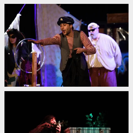
Cookies estrictamente necesarias
Cookies de preferencias
Las cookies estrictamente necesarias permiten
la funcionalidad principal del sitio web, como
el inicio de sesión de usuario y la gestión de
cuentas. El sitio web no se puede utilizar
correctamente sin las cookies estrictamente
necesarias.
Proveedor /
Nombre
Vencimiento
Descripción
Dominio
cf_clearance
1 año
Esta cookie es
Cloudflare,
utilizada por el
Inc.
servicio
.oooh.events
CloudFlare para
identificar el
tráfico web de
confianza y
anular cualquier
restricción de
seguridad
basada en la
dirección IP del
visitante. Es
esencial para
apoyar las
funciones de
seguridad de un