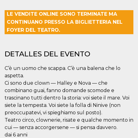
azar, la forma en
que se usa
puede ser
específico del
LE VENDITE ONLINE SONO TERMINATE MA
sitio, pero un
CONTINUANO PRESSO LA BIGLIETTERIA NEL
buen ejemplo es
mantener un
FOYER DEL TEATRO.
estado de inicio
de sesión para
un usuario entre
páginas.
DETALLES DEL EVENTO
m
1 año 1 mes
Esta cookie se
Stripe
utiliza
m.stripe.com
generalmente
para el
C’è un uomo che scappa. C’è una balena che lo
rendimiento y la
optimización de
aspetta.
los servicios de
Ci sono due clown — Halley e Nova — che
procesamiento
de pagos,
combinano guai, fanno domande scomode e
facilitando el
almacenamiento
trascinano tutti dentro la storia: voi siete il mare. Voi
de contenidos
en el navegador
siete la tempesta. Voi siete la folla di Ninive (non
para hacer que
preoccupatevi, vi spieghiamo sul posto).
las páginas se
carguen más
Teatro circo, clownerie, risate e qualche momento in
rápido.
cui — senza accorgersene — si pensa davvero.
CookieScriptConsent
4 semanas 2
El servicio
CookieScript
dai 6 anni
días
Cookie-
oooh.events