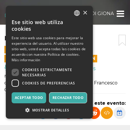
×
LE AVVNTURE DI GIONA
Ese sitio web utiliza
ITALIAN
cookies
ENGLISH
LE AVVNTURE DI GIONA
Este sitio web usa cookies para mejorar la
experiencia del usuario. Al utilizar nuestro
SPANISH
sitio web, usted acepta todas las cookies de
7 JUNIO 2026 - 16:00
acuerdo con nuestra Política de cookies.
LAS VENTAS EN LÍNEA TERMINARON
Más información
Música, Eventos en Vivo, Clubes
COOKIES ESTRICTAMENTE
NECESARIAS
regia di Ferruccio Cainero
con Giada Frandina, Gianluca Previato, Francesco
COOKIES DE PREFERENCIAS
Giuggioli
ACEPTAR TODO
RECHAZAR TODO
Compartir este evento:
MOSTRAR DETALLES