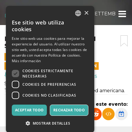
×
MOONLIGHT “SHAWTY” 21 SETTEMBRE 20
Ese sitio web utiliza
ITALIAN
cookies
ENGLISH
MOONLIGHT “SHAWTY” 21
Este sitio web usa cookies para mejorar la
experiencia del usuario. Al utilizar nuestro
SETTEMBRE 2024
SPANISH
sitio web, usted acepta todas las cookies de
acuerdo con nuestra Política de cookies.
21 SEPTIEMBRE 2024 - 21:30
Más información
LAS VENTAS EN LÍNEA TERMINARON
COOKIES ESTRICTAMENTE
Música, Eventos en Vivo, Clubes
NECESARIAS
Shawty, il nostro format trap!
COOKIES DE PREFERENCIAS
Tutte le migliori hit della trap italiana ed americana.
COOKIES NO CLASIFICADAS
Compartir este evento:
ACEPTAR TODO
RECHAZAR TODO
MOSTRAR DETALLES