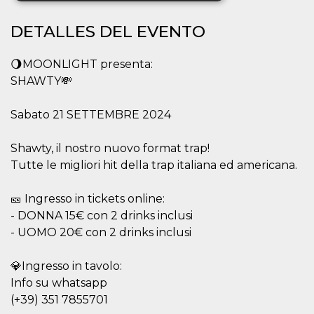
DETALLES DEL EVENTO
Cookies estrictamente necesarias
Cookies de preferencias
🌖MOONLIGHT presenta:
Cookies no clasificadas
SHAWTY💸
Las cookies estrictamente necesarias permiten
la funcionalidad principal del sitio web, como
Sabato 21 SETTEMBRE 2024
el inicio de sesión de usuario y la gestión de
cuentas. El sitio web no se puede utilizar
correctamente sin las cookies estrictamente
Shawty, il nostro nuovo format trap!
necesarias.
Tutte le migliori hit della trap italiana ed americana.
Proveedor /
Nombre
Vencimiento
Descripción
Dominio
🎫 Ingresso in tickets online:
cf_clearance
1 año
Esta cookie es
Cloudflare,
- DONNA 15€ con 2 drinks inclusi
utilizada por el
Inc.
servicio
.oooh.events
- UOMO 20€ con 2 drinks inclusi
CloudFlare para
identificar el
tráfico web de
confianza y
💎Ingresso in tavolo:
anular cualquier
Info su whatsapp
restricción de
seguridad
(+39) 351 7855701
basada en la
dirección IP del