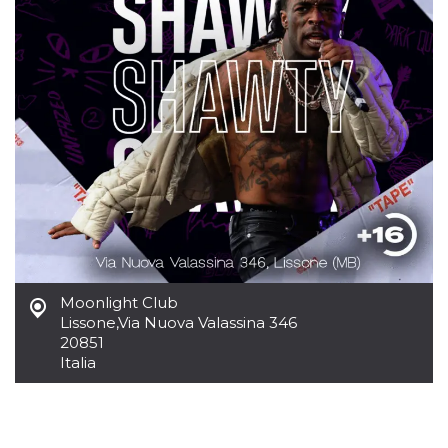
usuario.
Normalmente es
un número
generado al
azar, la forma en
que se usa
puede ser
específico del
sitio, pero un
buen ejemplo es
mantener un
estado de inicio
de sesión para
un usuario entre
páginas.
CookieScriptConsent
4 semanas 2
El servicio
CookieScript
días
Cookie-
oooh.events
Script.com
utiliza esta
cookie para
Moonlight Club
recordar las
Lissone
,
Via Nuova Valassina 346
preferencias de
consentimiento
20851
de cookies de
Italia
los visitantes. Es
necesario que el
banner de
cookies de
Cookie-
Script.com