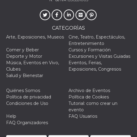
individua
Facebook
que se ut
ayudar c
seguridad
actividad
CATEGORÌAS
de sesió
sospecho
Arte, Exposiciones, Museos
Cine, Teatro, Espectáculos,
especial
la detecc
Entretenimiento
bots que
Comer y Beber
Cursos y Formación
acceder a
servicio
Deporte y Motor
Excursiones y Visitas Guiadas
también 
Música, Eventos en Vivo,
Eventos, Ferias,
el perfil 
comport
Clubes
Exposiciones, Congresos
asociado
Salud y Bienestar
cookie d
se elimin
después 
días. Est
Quiénes Somos
Archivo de Eventos
también 
Política de privacidad
Política de Cookies
través d
gusta y o
Condiciones de Uso
Tutorial: como crear un
botones 
evento
etiqueta
Faceboo
Help
FAQ Usuarios
colocado
FAQ Organizadores
muchos s
web dife
dpr
.facebook.com
1 semana
permette