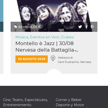
desde: 4,05 €
ión
Música, Eventos en Vivo, Clubes
 inicio
Montello è Jazz | 30/08
n de
 Puede
Nervesa della Battaglia ̵...
sión o
nte
30 días
Abbazia di
30 AGOSTO 2026
Sant’Eustachio, Nervesa
kie
della Battaglia
 el
r que se
a
. No está
ente
o al
de
k
l.
 informa
Cine, Teatro, Espectáculos,
Comer y Beber
iliza para
on la
Entretenimiento
Deporte y Motor
 y la