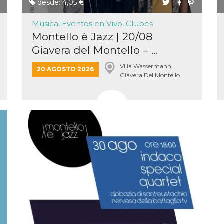
desde: 4,05 €
Música, Eventos en Vivo, Clubes
Montello è Jazz | 20/08
Giavera del Montello – ...
Villa Wassermann,
20 AGOSTO 2026
Giavera Del Montello