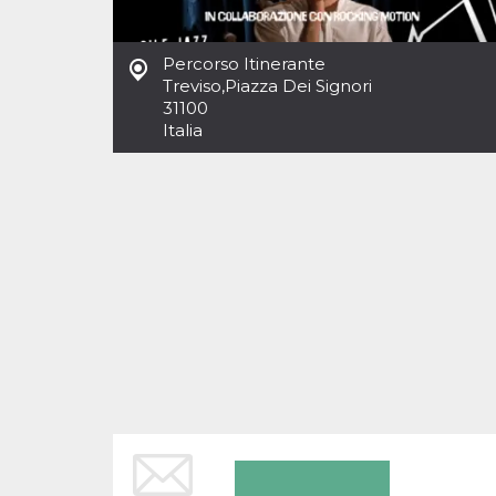
Cookies estrictamente necesarias
Cookies de preferencias
Percorso Itinerante
Las cookies estrictamente necesarias permiten
Treviso
,
Piazza Dei Signori
la funcionalidad principal del sitio web, como
31100
el inicio de sesión de usuario y la gestión de
cuentas. El sitio web no se puede utilizar
Italia
correctamente sin las cookies estrictamente
necesarias.
Proveedor /
Nombre
Vencimiento
Descripción
Dominio
cf_clearance
1 año
Esta cookie es
Cloudflare,
utilizada por el
Inc.
servicio
.oooh.events
CloudFlare para
identificar el
tráfico web de
confianza y
anular cualquier
restricción de
seguridad
basada en la
dirección IP del
visitante. Es
esencial para
apoyar las
funciones de
seguridad de un