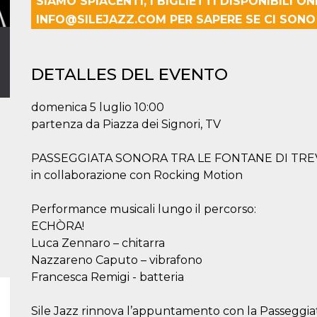
SIAMO SPIACENTI, I BIGLIETTI DISPONIBILI O
INFO@SILEJAZZ.COM PER SAPERE SE CI SONO B
DETALLES DEL EVENTO
domenica 5 luglio 10:00
partenza da Piazza dei Signori, TV
PASSEGGIATA SONORA TRA LE FONTANE DI TRE
in collaborazione con Rocking Motion
Performance musicali lungo il percorso:
ECHÒRA!
Luca Zennaro – chitarra
Nazzareno Caputo – vibrafono
Francesca Remigi - batteria
Sile Jazz rinnova l’appuntamento con la Passeggiata 