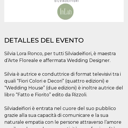
sitio web y
proporcionar
protección
contra visitantes
maliciosos.
wordpress_test_cookie
Sesión
Se utiliza en
Automattic
sitios creados
Inc.
con Wordpress.
.oooh.events
DETALLES DEL EVENTO
Comprueba si el
navegador tiene
habilitadas las
cookies
Silvia Lora Ronco, per tutti Silviadeifiori, è maestra
d’Arte Floreale e affermata Wedding Designer.
PHPSESSID
Sesión
Cookie
PHP.net
generada por
oooh.events
aplicaciones
basadas en el
Silvia è autrice e conduttrice di format televisivi tra i
lenguaje PHP.
Este es un
quali “Fiori Colori e Decori” (quattro edizioni) e
identificador de
“Wedding House” (due edizioni) è inoltre autrice del
propósito
general que se
libro “Fatto e Fiorito” edito da Rizzoli.
utiliza para
mantener las
variables de
Silviadeifiori è entrata nel cuore del suo pubblico
sesión del
usuario.
grazie alla sua capacità di comunicare e la sua
Normalmente es
un número
naturale empatia con le persone attraverso l’amore
generado al