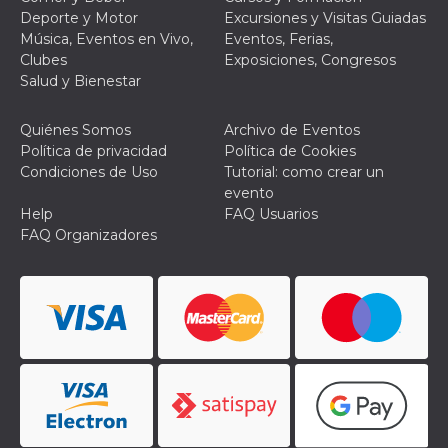
actividad
Deporte y Motor
Excursiones y Visitas Guiadas
de sesió
Música, Eventos en Vivo,
Eventos, Ferias,
sospecho
especial
Clubes
Exposiciones, Congresos
la detecc
Salud y Bienestar
bots que
acceder a
servicio
también 
Quiénes Somos
Archivo de Eventos
el perfil 
Política de privacidad
Política de Cookies
comport
asociado
Condiciones de Uso
Tutorial: como crear un
cookie d
evento
se elimin
después 
Help
FAQ Usuarios
días. Est
FAQ Organizadores
también 
través d
gusta y o
botones 
etiqueta
Faceboo
colocado
muchos s
web dife
dpr
.facebook.com
1 semana
permette
controlla
funzione
su Faceb
pulsante
piace”, r