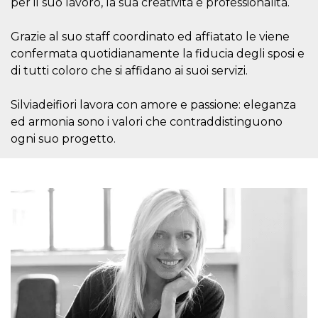
azar, la forma en
per il suo lavoro, la sua creatività e professionalità.
que se usa
puede ser
específico del
Grazie al suo staff coordinato ed affiatato le viene
sitio, pero un
buen ejemplo es
confermata quotidianamente la fiducia degli sposi e
mantener un
di tutti coloro che si affidano ai suoi servizi.
estado de inicio
de sesión para
un usuario entre
páginas.
Silviadeifiori lavora con amore e passione: eleganza
ed armonia sono i valori che contraddistinguono
m
1 año 1 mes
Esta cookie se
Stripe
utiliza
m.stripe.com
ogni suo progetto.
generalmente
para el
rendimiento y la
optimización de
los servicios de
procesamiento
de pagos,
facilitando el
almacenamiento
de contenidos
en el navegador
para hacer que
las páginas se
carguen más
rápido.
CookieScriptConsent
4 semanas 2
El servicio
CookieScript
días
Cookie-
oooh.events