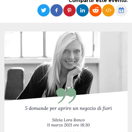
Compartir este evento:
Cookies estrictamente necesarias
Cookies de preferencias
Las cookies estrictamente necesarias permiten
la funcionalidad principal del sitio web, como
el inicio de sesión de usuario y la gestión de
cuentas. El sitio web no se puede utilizar
correctamente sin las cookies estrictamente
necesarias.
Proveedor /
Nombre
Vencimiento
Descripción
Dominio
cf_clearance
1 año
Esta cookie es
Cloudflare,
utilizada por el
Inc.
servicio
.oooh.events
CloudFlare para
identificar el
tráfico web de
confianza y
anular cualquier
restricción de
seguridad
basada en la
dirección IP del
visitante. Es
esencial para
apoyar las
funciones de
seguridad de un