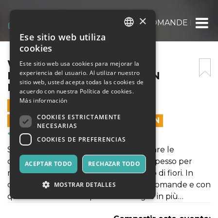
×
WEBINAR GRATUITO – 5 DOMANDE PER AP
Ese sitio web utiliza
ITALIAN
cookies
ENGLISH
WEBINAR GRATUITO – 5
Este sitio web usa cookies para mejorar la
experiencia del usuario. Al utilizar nuestro
DOMANDE PER APRIRE UN
SPANISH
sitio web, usted acepta todas las cookies de
NEGOZIO DI FIORI
acuerdo con nuestra Política de cookies.
Más información
11 MARZO 2021 - 18:30
COOKIES ESTRICTAMENTE
LAS VENTAS EN LÍNEA TERMINARON
NECESARIAS
Cursos y Entrenamiento
COOKIES DE PREFERENCIAS
Silvia Lora Ronco ha deciso di selezionare le
domande che le vengono rivolte più spesso per
ACEPTAR TODO
RECHAZAR TODO
realizzare il sogno di aprire un negozio di fiori. In
questo webinar risponderà a cinque domande e con
MOSTRAR DETALLES
questa scusa vi darà qualche consiglio in più…