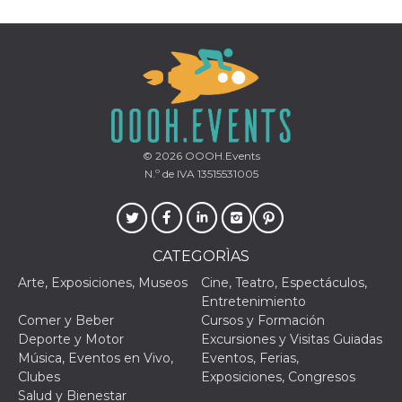
Script.com
utiliza esta
cookie para
recordar las
preferencias de
consentimiento
de cookies de
los visitantes. Es
necesario que el
banner de
cookies de
Cookie-
Script.com
© 2026
OOOH.Events
funcione
N.º de IVA 13515531005
correctamente.
Declaración de almacenamiento
Tipo de
Nombre
Descripción
almacenamiento
CATEGORÌAS
fbssls_314278995690155
Almacenamiento
Arte, Exposiciones, Museos
Cine, Teatro, Espectáculos,
de sesión
Entretenimiento
wpEmojiSettingsSupports
Almacenamiento
Comer y Beber
Cursos y Formación
de sesión
Deporte y Motor
Excursiones y Visitas Guiadas
cn_uc__
Almacenamiento
Música, Eventos en Vivo,
Eventos, Ferias,
local
Clubes
Exposiciones, Congresos
Salud y Bienestar