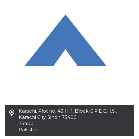
sitio web y
proporcionar
protección
contra visitantes
maliciosos.
wordpress_test_cookie
Sesión
Se utiliza en
Automattic
sitios creados
Inc.
con Wordpress.
.oooh.events
Comprueba si el
navegador tiene
habilitadas las
cookies
PHPSESSID
Sesión
Cookie
PHP.net
generada por
oooh.events
aplicaciones
basadas en el
lenguaje PHP.
Este es un
identificador de
propósito
general que se
utiliza para
mantener las
Karachi
,
Plot no. 43 H, 1, Block-6 P.E.C.H.S.,
variables de
Karachi City, Sindh 75400
sesión del
usuario.
75400
Normalmente es
Pakistán
un número
generado al