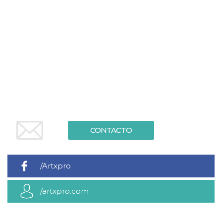
azar, la forma en
que se usa
puede ser
específico del
sitio, pero un
buen ejemplo es
mantener un
estado de inicio
de sesión para
un usuario entre
páginas.
m
1 año 1 mes
Esta cookie se
Stripe
utiliza
m.stripe.com
generalmente
para el
rendimiento y la
optimización de
los servicios de
CONTACTO
procesamiento
de pagos,
facilitando el
almacenamiento
de contenidos
/Artxpro
en el navegador
para hacer que
las páginas se
carguen más
/artxpro.com
rápido.
CookieScriptConsent
4 semanas 2
El servicio
CookieScript
días
Cookie-
oooh.events