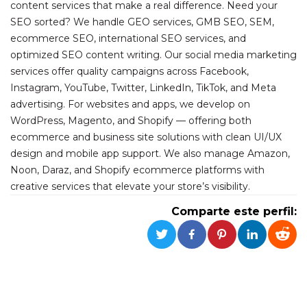
Cookies estrictamente necesarias
content services that make a real difference. Need your
SEO sorted? We handle GEO services, GMB SEO, SEM,
Cookies de preferencias
ecommerce SEO, international SEO services, and
Las cookies estrictamente necesarias permiten
optimized SEO content writing. Our social media marketing
la funcionalidad principal del sitio web, como
el inicio de sesión de usuario y la gestión de
services offer quality campaigns across Facebook,
cuentas. El sitio web no se puede utilizar
Instagram, YouTube, Twitter, LinkedIn, TikTok, and Meta
correctamente sin las cookies estrictamente
necesarias.
advertising. For websites and apps, we develop on
WordPress, Magento, and Shopify — offering both
Proveedor /
Nombre
Vencimiento
Descripción
Dominio
ecommerce and business site solutions with clean UI/UX
design and mobile app support. We also manage Amazon,
cf_clearance
1 año
Esta cookie es
Cloudflare,
utilizada por el
Inc.
Noon, Daraz, and Shopify ecommerce platforms with
servicio
.oooh.events
CloudFlare para
creative services that elevate your store’s visibility.
identificar el
tráfico web de
Comparte este perfil:
confianza y
anular cualquier
restricción de
seguridad
basada en la
dirección IP del
visitante. Es
esencial para
apoyar las
funciones de
seguridad de un