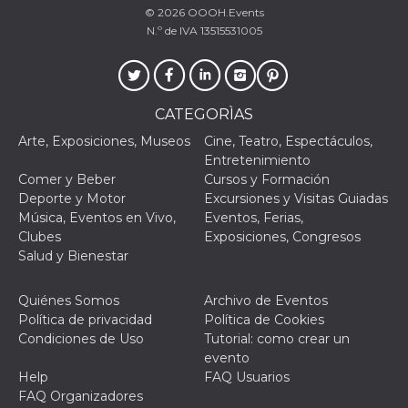
azar, la forma en
© 2026
OOOH.Events
que se usa
puede ser
N.º de IVA 13515531005
específico del
sitio, pero un
buen ejemplo es
mantener un
estado de inicio
de sesión para
CATEGORÌAS
un usuario entre
páginas.
Arte, Exposiciones, Museos
Cine, Teatro, Espectáculos,
m
1 año 1 mes
Esta cookie se
Stripe
Entretenimiento
utiliza
m.stripe.com
Comer y Beber
Cursos y Formación
generalmente
para el
Deporte y Motor
Excursiones y Visitas Guiadas
rendimiento y la
Música, Eventos en Vivo,
Eventos, Ferias,
optimización de
los servicios de
Clubes
Exposiciones, Congresos
procesamiento
Salud y Bienestar
de pagos,
facilitando el
almacenamiento
de contenidos
Quiénes Somos
Archivo de Eventos
en el navegador
Política de privacidad
Política de Cookies
para hacer que
las páginas se
Condiciones de Uso
Tutorial: como crear un
carguen más
evento
rápido.
Help
FAQ Usuarios
CookieScriptConsent
4 semanas 2
El servicio
CookieScript
FAQ Organizadores
días
Cookie-
oooh.events