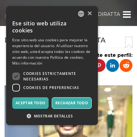
×
DR SIDDHARTH MENDIRATTA
Ese sitio web utiliza
ITALIAN
cookies
ENGLISH
DR SIDDHARTH MENDIRATTA
Este sitio web usa cookies para mejorar la
experiencia del usuario. Al utilizar nuestro
SPANISH
sitio web, usted acepta todas las cookies de
Comparte este perfil:
acuerdo con nuestra Política de cookies.
Más información
COOKIES ESTRICTAMENTE
NECESARIAS
COOKIES DE PREFERENCIAS
ACEPTAR TODO
RECHAZAR TODO
MOSTRAR DETALLES