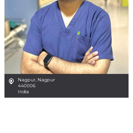
Cookies estrictamente necesarias
Cookies de preferencias
Las cookies estrictamente necesarias permiten
la funcionalidad principal del sitio web, como
el inicio de sesión de usuario y la gestión de
cuentas. El sitio web no se puede utilizar
correctamente sin las cookies estrictamente
necesarias.
Proveedor /
Nombre
Vencimiento
Descripción
Dominio
cf_clearance
1 año
Esta cookie es
Cloudflare,
utilizada por el
Inc.
servicio
.oooh.events
CloudFlare para
Nagpur
,
Nagpur
identificar el
440006
tráfico web de
India
confianza y
anular cualquier
restricción de
seguridad
basada en la
dirección IP del
visitante. Es
esencial para
apoyar las
funciones de
seguridad de un