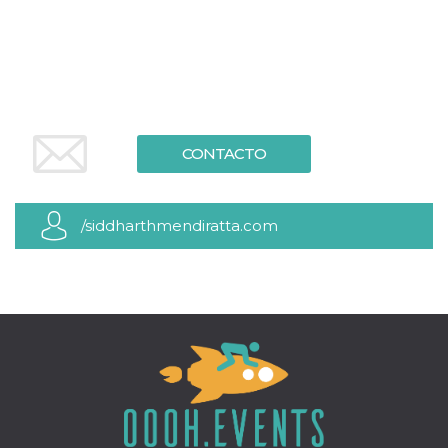
sitio web y
proporcionar
protección
contra visitantes
maliciosos.
wordpress_test_cookie
Sesión
Se utiliza en
Automattic
sitios creados
Inc.
con Wordpress.
.oooh.events
Comprueba si el
CONTACTO
navegador tiene
habilitadas las
cookies
PHPSESSID
Sesión
Cookie
PHP.net
/siddharthmendiratta.com
generada por
oooh.events
aplicaciones
basadas en el
lenguaje PHP.
Este es un
identificador de
propósito
general que se
utiliza para
mantener las
variables de
sesión del
usuario.
Normalmente es
un número
generado al