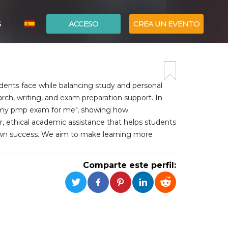
S
ACCESO
CREA UN EVENTO
ITALIANO
ENGLISH
ents face while balancing study and personal
ch, writing, and exam preparation support. In
e my pmp exam for me", showing how
r, ethical academic assistance that helps students
 own success. We aim to make learning more
Comparte este perfil: