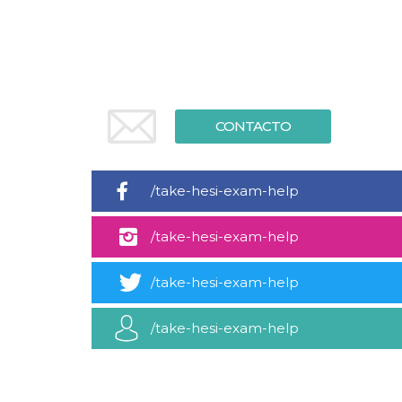
Cookies estrictamente necesarias
Cookies de preferencias
Las cookies estrictamente necesarias permiten
la funcionalidad principal del sitio web, como
el inicio de sesión de usuario y la gestión de
cuentas. El sitio web no se puede utilizar
correctamente sin las cookies estrictamente
CONTACTO
necesarias.
Proveedor /
Nombre
Vencimiento
Descripción
Dominio
/take-hesi-exam-help
cf_clearance
1 año
Esta cookie es
Cloudflare,
utilizada por el
Inc.
servicio
.oooh.events
/take-hesi-exam-help
CloudFlare para
identificar el
tráfico web de
confianza y
/take-hesi-exam-help
anular cualquier
restricción de
seguridad
basada en la
/take-hesi-exam-help
dirección IP del
visitante. Es
esencial para
apoyar las
funciones de
seguridad de un