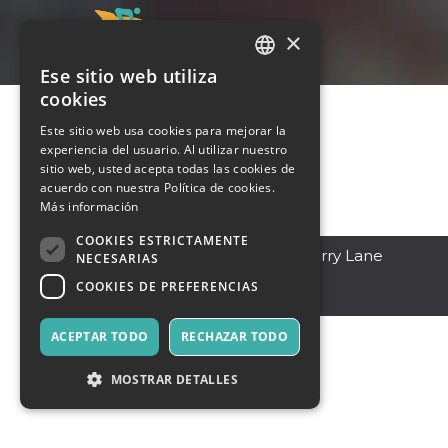
×
Ese sitio web utiliza
ITALIAN
cookies
ENGLISH
Este sitio web usa cookies para mejorar la
experiencia del usuario. Al utilizar nuestro
SPANISH
sitio web, usted acepta todas las cookies de
acuerdo con nuestra Política de cookies.
Más información
COOKIES ESTRICTAMENTE
Eau Claire
,
1436 Tea Berry Lane
NECESARIAS
54701
COOKIES DE PREFERENCIAS
Pakistán
ACEPTAR TODO
RECHAZAR TODO
MOSTRAR DETALLES