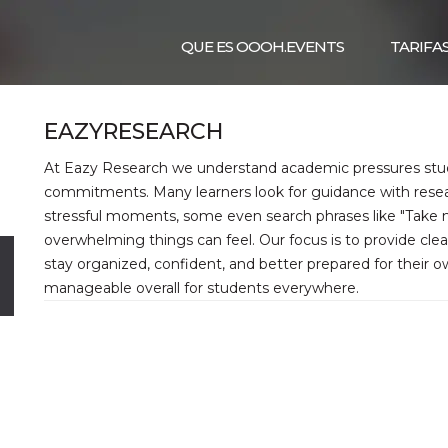
QUE ES OOOH.EVENTS
TARIFA
EAZYRESEARCH
At Eazy Research we understand academic pressures stud
commitments. Many learners look for guidance with resear
stressful moments, some even search phrases like "Tak
overwhelming things can feel. Our focus is to provide clea
stay organized, confident, and better prepared for their
manageable overall for students everywhere.