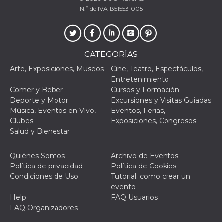
azar, la forma en
que se usa
N.º de IVA 13515531005
puede ser
específico del
sitio, pero un
buen ejemplo es
mantener un
estado de inicio
CATEGORÌAS
de sesión para
un usuario entre
Arte, Exposiciones, Museos
Cine, Teatro, Espectáculos,
páginas.
Entretenimiento
m
1 año 1 mes
Esta cookie se
Stripe
Comer y Beber
Cursos y Formación
utiliza
m.stripe.com
generalmente
Deporte y Motor
Excursiones y Visitas Guiadas
para el
Música, Eventos en Vivo,
Eventos, Ferias,
rendimiento y la
optimización de
Clubes
Exposiciones, Congresos
los servicios de
Salud y Bienestar
procesamiento
de pagos,
facilitando el
almacenamiento
Quiénes Somos
Archivo de Eventos
de contenidos
Política de privacidad
Política de Cookies
en el navegador
para hacer que
Condiciones de Uso
Tutorial: como crear un
las páginas se
evento
carguen más
rápido.
Help
FAQ Usuarios
FAQ Organizadores
CookieScriptConsent
4 semanas 2
El servicio
CookieScript
días
Cookie-
oooh.events