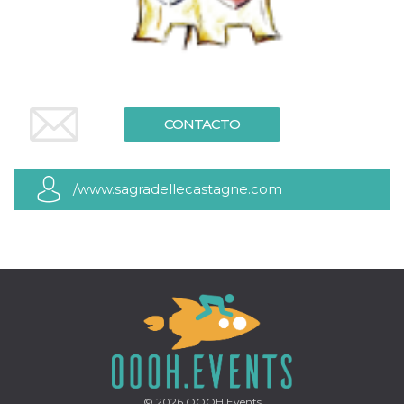
sitio web y
proporcionar
protección
contra visitantes
maliciosos.
wordpress_test_cookie
Sesión
Se utiliza en
Automattic
sitios creados
Inc.
con Wordpress.
.oooh.events
CONTACTO
Comprueba si el
navegador tiene
habilitadas las
cookies
/www.sagradellecastagne.com
PHPSESSID
Sesión
Cookie
PHP.net
generada por
oooh.events
aplicaciones
basadas en el
lenguaje PHP.
Este es un
identificador de
propósito
general que se
utiliza para
mantener las
variables de
sesión del
usuario.
Normalmente es
un número
generado al
© 2026
OOOH.Events