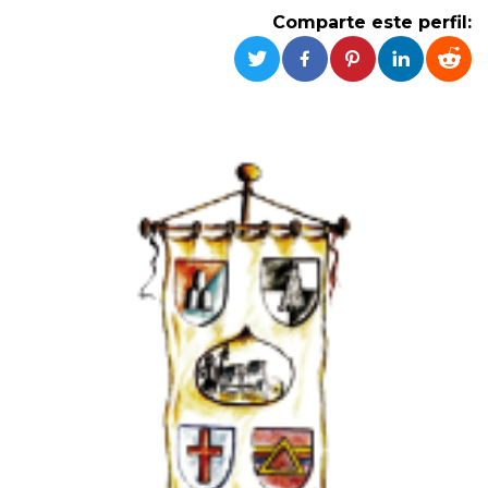
Cookies estrictamente necesarias
Comparte este perfil:
Cookies de preferencias
Las cookies estrictamente necesarias permiten
la funcionalidad principal del sitio web, como
el inicio de sesión de usuario y la gestión de
cuentas. El sitio web no se puede utilizar
correctamente sin las cookies estrictamente
necesarias.
Proveedor /
Nombre
Vencimiento
Descripción
Dominio
cf_clearance
1 año
Esta cookie es
Cloudflare,
utilizada por el
Inc.
servicio
.oooh.events
CloudFlare para
identificar el
tráfico web de
confianza y
anular cualquier
restricción de
seguridad
basada en la
dirección IP del
visitante. Es
esencial para
apoyar las
funciones de
seguridad de un