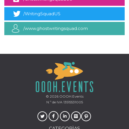
azar, la forma en
que se usa
puede ser
específico del
/WritingSquadUS
sitio, pero un
buen ejemplo es
mantener un
/www.ghostwritingsquad.com
estado de inicio
de sesión para
un usuario entre
páginas.
m
1 año 1 mes
Esta cookie se
Stripe
utiliza
m.stripe.com
generalmente
para el
rendimiento y la
optimización de
los servicios de
procesamiento
de pagos,
facilitando el
almacenamiento
de contenidos
© 2026
OOOH.Events
en el navegador
para hacer que
N.º de IVA 13515531005
las páginas se
carguen más
rápido.
CookieScriptConsent
4 semanas 2
El servicio
CookieScript
días
Cookie-
oooh.events
CATEGORÌAS