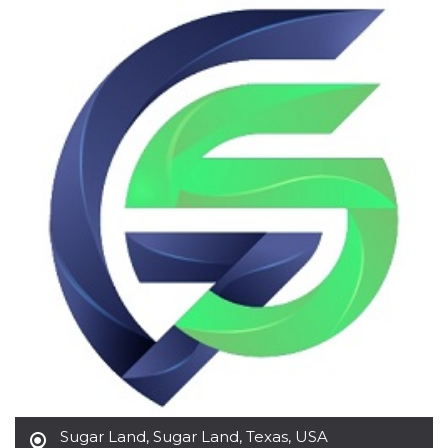
Cookies estrictamente necesarias
Cookies de preferencias
Las cookies estrictamente necesarias permiten
la funcionalidad principal del sitio web, como
el inicio de sesión de usuario y la gestión de
cuentas. El sitio web no se puede utilizar
correctamente sin las cookies estrictamente
necesarias.
Proveedor /
Nombre
Vencimiento
Descripción
Dominio
cf_clearance
1 año
Esta cookie es
Cloudflare,
utilizada por el
Inc.
servicio
.oooh.events
CloudFlare para
identificar el
tráfico web de
confianza y
anular cualquier
restricción de
seguridad
basada en la
dirección IP del
visitante. Es
esencial para
apoyar las
funciones de
Sugar Land
,
Sugar Land, Texas, USA
seguridad de un