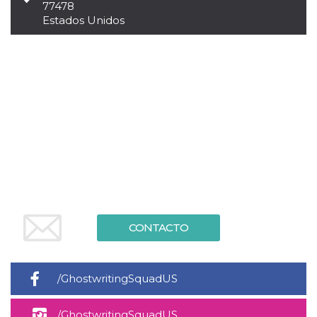
77478
sitio web y
Estados Unidos
proporcionar
protección
contra visitantes
maliciosos.
wordpress_test_cookie
Sesión
Se utiliza en
Automattic
sitios creados
Inc.
con Wordpress.
.oooh.events
Comprueba si el
navegador tiene
habilitadas las
cookies
PHPSESSID
Sesión
Cookie
PHP.net
generada por
oooh.events
aplicaciones
basadas en el
lenguaje PHP.
Este es un
identificador de
propósito
CONTACTO
general que se
utiliza para
mantener las
variables de
sesión del
/GhostwritingSquadUS
usuario.
Normalmente es
un número
generado al
/GhostwritingSquadUS