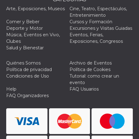
Script.com
utiliza esta
Arte, Exposiciones, Museos
Cine, Teatro, Espectáculos,
cookie para
recordar las
Entretenimiento
preferencias de
Comer y Beber
Cursos y Formación
consentimiento
de cookies de
Deporte y Motor
Excursiones y Visitas Guiadas
los visitantes. Es
Música, Eventos en Vivo,
Eventos, Ferias,
necesario que el
banner de
Clubes
Exposiciones, Congresos
cookies de
Salud y Bienestar
Cookie-
Script.com
funcione
correctamente.
Quiénes Somos
Archivo de Eventos
Política de privacidad
Política de Cookies
Declaración de almacenamiento
Condiciones de Uso
Tutorial: como crear un
evento
Tipo de
Nombre
Descripción
almacenamiento
Help
FAQ Usuarios
FAQ Organizadores
fbssls_314278995690155
Almacenamiento
de sesión
wpEmojiSettingsSupports
Almacenamiento
de sesión
cn_uc__
Almacenamiento
local