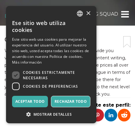
×
GHOSTWRITING SQUAD
Ese sitio web utiliza
ITALIAN
cookies
ENGLISH
GHOSTWRITING SQUAD
Este sitio web usa cookies para mejorar la
experiencia del usuario. Al utilizar nuestro
SPANISH
We are the Ghostwriting Squad. We will provide you
sitio web, usted acepta todas las cookies de
acuerdo con nuestra Política de cookies.
with the services of ghostwriting, editing, content writing,
Más información
publishing, and marketing at very reasonable prices all over
the USA. our experts are the best in their league in terms of
COOKIES ESTRICTAMENTE
NECESARIAS
everything. Our 24/7 customer support will be there for
COOKIES DE PREFERENCIAS
your help. We will take your literary journey to the next level
and at very reasonable prices which will shock you.
ACEPTAR TODO
RECHAZAR TODO
Comparte este perfil:
MOSTRAR DETALLES