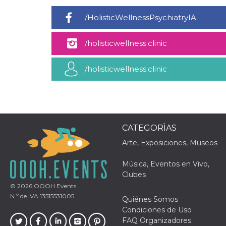
sitio web y
proporcionar
/HolisticWellnessPsychiatryIA
protección
contra visitantes
maliciosos.
/holisticwellness.clinic
wordpress_test_cookie
Sesión
Se utiliza en
Automattic
sitios creados
Inc.
con Wordpress.
.oooh.events
/holisticwellness.clinic
Comprueba si el
navegador tiene
habilitadas las
cookies
PHPSESSID
Sesión
Cookie
PHP.net
generada por
oooh.events
aplicaciones
CATEGORÌAS
basadas en el
lenguaje PHP.
Este es un
Arte, Exposiciones, Museos
identificador de
propósito
general que se
Música, Eventos en Vivo,
utiliza para
Clubes
mantener las
variables de
© 2026
OOOH.Events
sesión del
N.º de IVA 13515531005
usuario.
Quiénes Somos
Normalmente es
Condiciones de Uso
un número
generado al
FAQ Organizadores