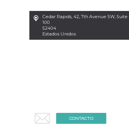
Cookies estrictamente necesarias
Cookies de preferencias
Cedar Rapids
,
42, 7th Avenue SW, Suite
Las cookies estrictamente necesarias permiten
100
la funcionalidad principal del sitio web, como
52404
el inicio de sesión de usuario y la gestión de
cuentas. El sitio web no se puede utilizar
Estados Unidos
correctamente sin las cookies estrictamente
necesarias.
Proveedor /
Nombre
Vencimiento
Descripción
Dominio
cf_clearance
1 año
Esta cookie es
Cloudflare,
utilizada por el
Inc.
servicio
.oooh.events
CloudFlare para
identificar el
tráfico web de
confianza y
anular cualquier
restricción de
seguridad
basada en la
dirección IP del
visitante. Es
esencial para
CONTACTO
apoyar las
funciones de
seguridad de un