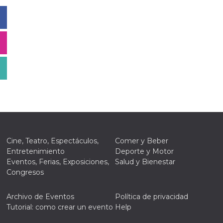
Cine, Teatro, Espectáculos,
Comer y Beber
Entretenimiento
Deporte y Motor
Eventos, Ferias, Exposiciones,
Salud y Bienestar
Congresos
Archivo de Eventos
Política de privacidad
Tutorial: como crear un evento
Help