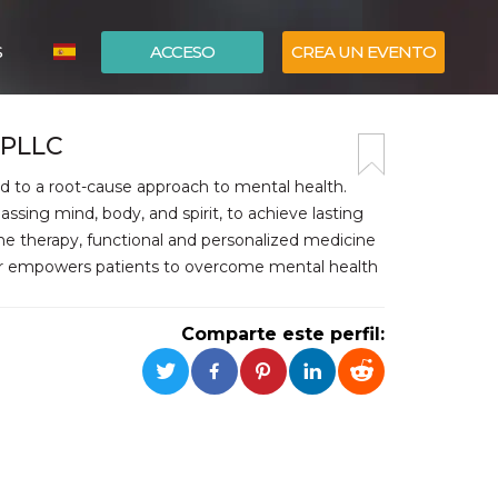
S
ACCESO
CREA UN EVENTO
ITALIANO
 PLLC
ENGLISH
ed to a root-cause approach to mental health.
sing mind, body, and spirit, to achieve lasting
mine therapy, functional and personalized medicine
ter empowers patients to overcome mental health
Comparte este perfil: