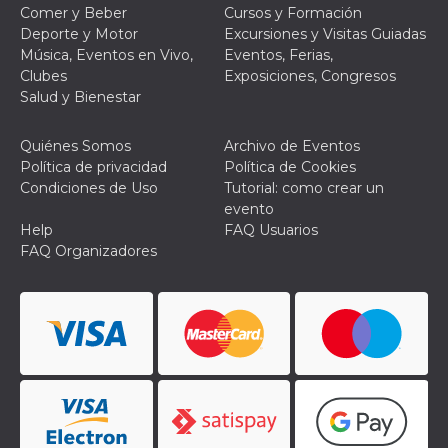
Script.com
Comer y Beber
Cursos y Formación
utiliza esta
cookie para
Deporte y Motor
Excursiones y Visitas Guiadas
recordar las
Música, Eventos en Vivo,
Eventos, Ferias,
preferencias de
consentimiento
Clubes
Exposiciones, Congresos
de cookies de
Salud y Bienestar
los visitantes. Es
necesario que el
banner de
cookies de
Quiénes Somos
Archivo de Eventos
Cookie-
Política de privacidad
Política de Cookies
Script.com
funcione
Condiciones de Uso
Tutorial: como crear un
correctamente.
evento
Help
FAQ Usuarios
Declaración de almacenamiento
FAQ Organizadores
Tipo de
Nombre
Descripción
almacenamiento
fbssls_314278995690155
Almacenamiento
de sesión
wpEmojiSettingsSupports
Almacenamiento
de sesión
cn_uc__
Almacenamiento
local