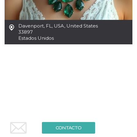
sitio web y
proporcionar
protección
contra visitantes
maliciosos.
Davenport, FL, USA
,
United States
wordpress_test_cookie
Sesión
Se utiliza en
Automattic
33897
sitios creados
Inc.
Estados Unidos
con Wordpress.
.oooh.events
Comprueba si el
navegador tiene
habilitadas las
cookies
PHPSESSID
Sesión
Cookie
PHP.net
generada por
oooh.events
aplicaciones
basadas en el
lenguaje PHP.
Este es un
identificador de
propósito
general que se
utiliza para
mantener las
variables de
sesión del
usuario.
Normalmente es
CONTACTO
un número
generado al