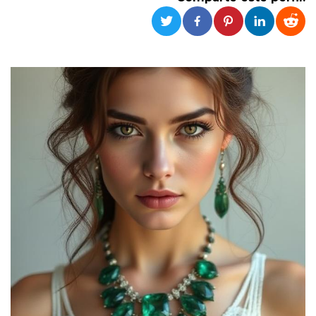
Cookies estrictamente necesarias
Cookies de preferencias
Las cookies estrictamente necesarias permiten
la funcionalidad principal del sitio web, como
el inicio de sesión de usuario y la gestión de
cuentas. El sitio web no se puede utilizar
correctamente sin las cookies estrictamente
necesarias.
Proveedor /
Nombre
Vencimiento
Descripción
Dominio
cf_clearance
1 año
Esta cookie es
Cloudflare,
utilizada por el
Inc.
servicio
.oooh.events
CloudFlare para
identificar el
tráfico web de
confianza y
anular cualquier
restricción de
seguridad
basada en la
dirección IP del
visitante. Es
esencial para
apoyar las
funciones de
seguridad de un