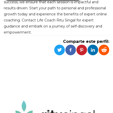
success, we ensure that each session is impactful and
results-driven. Start your path to personal and professional
Cookies estrictamente necesarias
growth today and experience the benefits of expert online
Cookies de preferencias
coaching. Contact Life Coach Ritu Singal for expert
Cookies no clasificadas
guidance and embark on a journey of self-discovery and
empowerment.
Las cookies estrictamente necesarias permiten
la funcionalidad principal del sitio web, como
Comparte este perfil:
el inicio de sesión de usuario y la gestión de
cuentas. El sitio web no se puede utilizar
correctamente sin las cookies estrictamente
necesarias.
Proveedor /
Nombre
Vencimiento
Descripción
Dominio
cf_clearance
1 año
Esta cookie es
Cloudflare,
utilizada por el
Inc.
servicio
.oooh.events
CloudFlare para
identificar el
tráfico web de
confianza y
anular cualquier
restricción de
seguridad
basada en la
dirección IP del