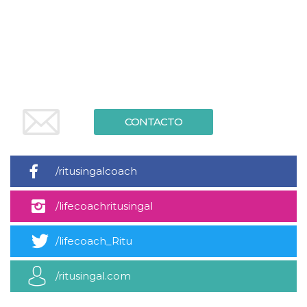
usuario.
Normalmente es
un número
generado al
azar, la forma en
que se usa
puede ser
específico del
sitio, pero un
buen ejemplo es
mantener un
estado de inicio
CONTACTO
de sesión para
un usuario entre
páginas.
CookieScriptConsent
4 semanas 2
El servicio
CookieScript
/ritusingalcoach
días
Cookie-
oooh.events
Script.com
utiliza esta
cookie para
/lifecoachritusingal
recordar las
preferencias de
consentimiento
/lifecoach_Ritu
de cookies de
los visitantes. Es
necesario que el
banner de
/ritusingal.com
cookies de
Cookie-
Script.com