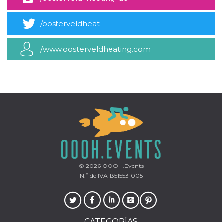
azar, la forma en
que se usa
puede ser
específico del
/oosterveldheat
sitio, pero un
buen ejemplo es
mantener un
/www.oosterveldheating.com
estado de inicio
de sesión para
un usuario entre
páginas.
m
1 año 1 mes
Esta cookie se
Stripe
utiliza
m.stripe.com
generalmente
para el
rendimiento y la
optimización de
los servicios de
procesamiento
de pagos,
facilitando el
almacenamiento
de contenidos
© 2026
OOOH.Events
en el navegador
para hacer que
N.º de IVA 13515531005
las páginas se
carguen más
rápido.
CookieScriptConsent
4 semanas 2
El servicio
CookieScript
días
Cookie-
oooh.events
CATEGORÌAS