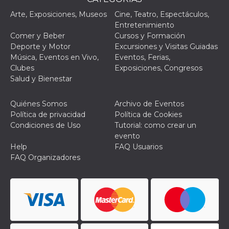
Script.com
utiliza esta
Arte, Exposiciones, Museos
Cine, Teatro, Espectáculos,
cookie para
recordar las
Entretenimiento
preferencias de
Comer y Beber
Cursos y Formación
consentimiento
de cookies de
Deporte y Motor
Excursiones y Visitas Guiadas
los visitantes. Es
Música, Eventos en Vivo,
Eventos, Ferias,
necesario que el
banner de
Clubes
Exposiciones, Congresos
cookies de
Salud y Bienestar
Cookie-
Script.com
funcione
correctamente.
Quiénes Somos
Archivo de Eventos
Política de privacidad
Política de Cookies
Declaración de almacenamiento
Condiciones de Uso
Tutorial: como crear un
evento
Tipo de
Nombre
Descripción
almacenamiento
Help
FAQ Usuarios
FAQ Organizadores
fbssls_314278995690155
Almacenamiento
de sesión
wpEmojiSettingsSupports
Almacenamiento
de sesión
cn_uc__
Almacenamiento
local