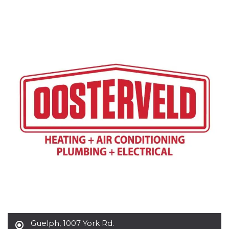
Cookies estrictamente necesarias
Cookies de preferencias
Las cookies estrictamente necesarias permiten
la funcionalidad principal del sitio web, como
el inicio de sesión de usuario y la gestión de
cuentas. El sitio web no se puede utilizar
correctamente sin las cookies estrictamente
necesarias.
Proveedor /
Nombre
Vencimiento
Descripción
Dominio
cf_clearance
1 año
Esta cookie es
Cloudflare,
utilizada por el
Inc.
servicio
.oooh.events
CloudFlare para
identificar el
tráfico web de
confianza y
anular cualquier
restricción de
seguridad
basada en la
dirección IP del
visitante. Es
esencial para
apoyar las
funciones de
Guelph
,
1007 York Rd.
seguridad de un