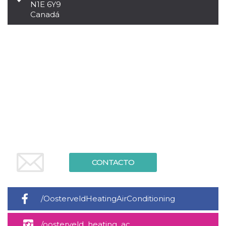
N1E 6Y9
sitio web y
Canadá
proporcionar
protección
contra visitantes
maliciosos.
wordpress_test_cookie
Sesión
Se utiliza en
Automattic
sitios creados
Inc.
con Wordpress.
.oooh.events
Comprueba si el
navegador tiene
habilitadas las
cookies
PHPSESSID
Sesión
Cookie
PHP.net
generada por
oooh.events
aplicaciones
basadas en el
lenguaje PHP.
Este es un
identificador de
propósito
CONTACTO
general que se
utiliza para
mantener las
variables de
sesión del
/OosterveldHeatingAirConditioning
usuario.
Normalmente es
un número
generado al
/oosterveld_heating_ac