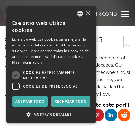
×
OOSTERVELD HEATING & AIR CONDITIONI
Ese sitio web utiliza
ITALIAN
cookies
ENGLISH
OOSTERVELD HEATING & AIR
Este sitio web usa cookies para mejorar la
experiencia del usuario. Al utilizar nuestro
CONDITIONING
SPANISH
sitio web, usted acepta todas las cookies de
acuerdo con nuestra Política de cookies.
Oosterveld Heating and Air Conditioning has been part of
Más información
the Guelph community for more than four decades. Our
longevity speaks for itself. We’ve earned homeowners’ trust
COOKIES ESTRICTAMENTE
NECESARIAS
one job at a time. When your comfort is on the line, you
COOKIES DE PREFERENCIAS
can count on us to deliver solutions that work, backed by
years of hands-on experience and local know-how.
ACEPTAR TODO
RECHAZAR TODO
Comparte este perfil:
MOSTRAR DETALLES