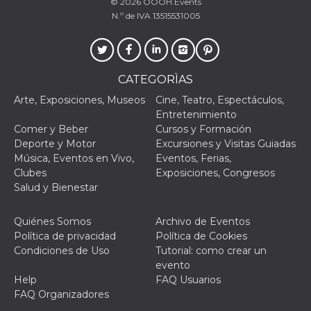
Script.com
© 2026
OOOH.Events
utiliza esta
N.º de IVA 13515531005
cookie para
recordar las
preferencias de
consentimiento
de cookies de
los visitantes. Es
CATEGORÌAS
necesario que el
banner de
cookies de
Arte, Exposiciones, Museos
Cine, Teatro, Espectáculos,
Cookie-
Entretenimiento
Script.com
funcione
Comer y Beber
Cursos y Formación
correctamente.
Deporte y Motor
Excursiones y Visitas Guiadas
Música, Eventos en Vivo,
Eventos, Ferias,
Declaración de almacenamiento
Clubes
Exposiciones, Congresos
Tipo de
Salud y Bienestar
Nombre
Descripción
almacenamiento
fbssls_314278995690155
Almacenamiento
Quiénes Somos
Archivo de Eventos
de sesión
Política de privacidad
Política de Cookies
wpEmojiSettingsSupports
Almacenamiento
Condiciones de Uso
Tutorial: como crear un
de sesión
evento
cn_uc__
Almacenamiento
Help
FAQ Usuarios
local
FAQ Organizadores