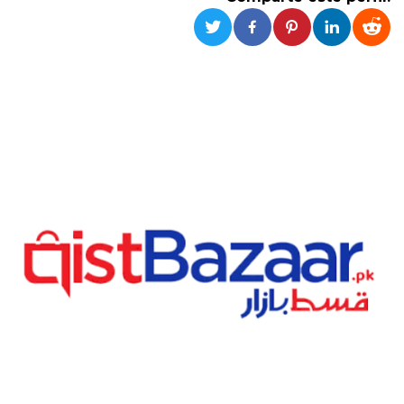
Cookies estrictamente necesarias
Cookies de preferencias
Las cookies estrictamente necesarias permiten
la funcionalidad principal del sitio web, como
el inicio de sesión de usuario y la gestión de
cuentas. El sitio web no se puede utilizar
correctamente sin las cookies estrictamente
necesarias.
Proveedor /
Nombre
Vencimiento
Descripción
Dominio
cf_clearance
1 año
Esta cookie es
Cloudflare,
utilizada por el
Inc.
servicio
.oooh.events
CloudFlare para
identificar el
tráfico web de
confianza y
anular cualquier
restricción de
seguridad
basada en la
dirección IP del
visitante. Es
esencial para
apoyar las
funciones de
seguridad de un