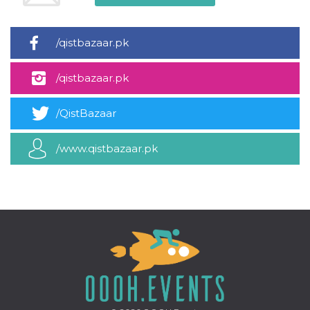
azar, la forma en
que se usa
puede ser
específico del
sitio, pero un
/qistbazaar.pk
buen ejemplo es
mantener un
estado de inicio
/qistbazaar.pk
de sesión para
un usuario entre
páginas.
/QistBazaar
m
1 año 1 mes
Esta cookie se
Stripe
utiliza
m.stripe.com
generalmente
para el
/www.qistbazaar.pk
rendimiento y la
optimización de
los servicios de
procesamiento
de pagos,
facilitando el
almacenamiento
de contenidos
en el navegador
para hacer que
las páginas se
carguen más
rápido.
CookieScriptConsent
4 semanas 2
El servicio
CookieScript
días
Cookie-
oooh.events