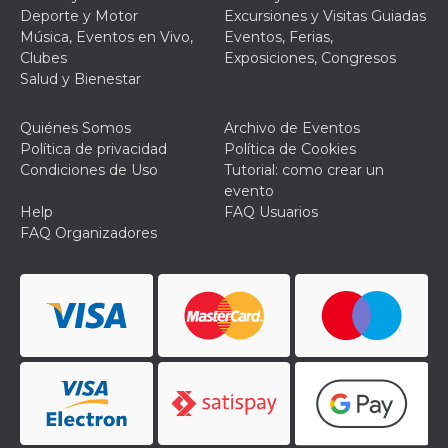
Script.com
Deporte y Motor
Excursiones y Visitas Guiadas
utiliza esta
cookie para
Música, Eventos en Vivo,
Eventos, Ferias,
recordar las
Clubes
Exposiciones, Congresos
preferencias de
consentimiento
Salud y Bienestar
de cookies de
los visitantes. Es
necesario que el
Quiénes Somos
Archivo de Eventos
banner de
cookies de
Política de privacidad
Política de Cookies
Cookie-
Condiciones de Uso
Tutorial: como crear un
Script.com
funcione
evento
correctamente.
Help
FAQ Usuarios
Declaración de almacenamiento
FAQ Organizadores
Tipo de
Nombre
Descripción
almacenamiento
fbssls_314278995690155
Almacenamiento
de sesión
wpEmojiSettingsSupports
Almacenamiento
de sesión
cn_uc__
Almacenamiento
local