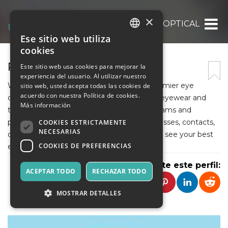
×
REBECCA OPTICAL
Ese sitio web utiliza
ITALIAN
cookies
ENGLISH
REBECCA OPTICAL
Este sitio web usa cookies para mejorar la
experiencia del usuario. Al utilizar nuestro
SPANISH
Welcome to Rebecca Optical, Oakville's premier eye
sitio web, usted acepta todas las cookies de
acuerdo con nuestra Política de cookies.
care store! We offer a wide range of stylish eyewear and
Más información
top-quality lenses, backed by expert eye exams and
personalized service. Whether you need glasses, contacts,
COOKIES ESTRICTAMENTE
NECESARIAS
or eye health advice, we're here to help you see your best
COOKIES DE PREFERENCIAS
every day!
Comparte este perfil:
ACEPTAR TODO
RECHAZAR TODO
MOSTRAR DETALLES