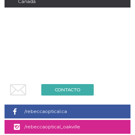
Canadá
sitio web y
proporcionar
protección
contra visitantes
maliciosos.
wordpress_test_cookie
Sesión
Se utiliza en
Automattic
sitios creados
Inc.
con Wordpress.
.oooh.events
Comprueba si el
navegador tiene
habilitadas las
cookies
PHPSESSID
Sesión
Cookie
PHP.net
generada por
oooh.events
aplicaciones
basadas en el
lenguaje PHP.
Este es un
identificador de
CONTACTO
propósito
general que se
utiliza para
mantener las
variables de
/rebeccaoptical.ca
sesión del
usuario.
Normalmente es
/rebeccaoptical_oakville
un número
generado al