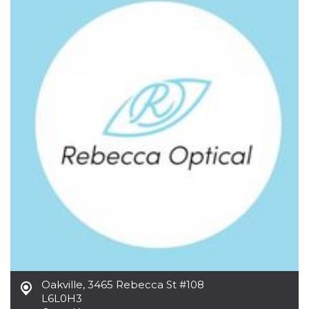
Cookies estrictamente necesarias
Cookies de preferencias
Las cookies estrictamente necesarias permiten
la funcionalidad principal del sitio web, como
el inicio de sesión de usuario y la gestión de
cuentas. El sitio web no se puede utilizar
correctamente sin las cookies estrictamente
necesarias.
Proveedor /
Nombre
Vencimiento
Descripción
Dominio
cf_clearance
1 año
Esta cookie es
Cloudflare,
utilizada por el
Inc.
servicio
.oooh.events
CloudFlare para
identificar el
tráfico web de
confianza y
anular cualquier
restricción de
seguridad
basada en la
dirección IP del
visitante. Es
esencial para
Oakville
,
3465 Rebecca St #108
apoyar las
L6L0H3
funciones de
seguridad de un