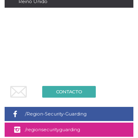
Reino Unido
sitio web y
proporcionar
protección
contra visitantes
maliciosos.
wordpress_test_cookie
Sesión
Se utiliza en
Automattic
sitios creados
Inc.
con Wordpress.
.oooh.events
Comprueba si el
navegador tiene
habilitadas las
cookies
PHPSESSID
Sesión
Cookie
PHP.net
generada por
oooh.events
aplicaciones
basadas en el
lenguaje PHP.
Este es un
identificador de
CONTACTO
propósito
general que se
utiliza para
mantener las
variables de
/Region-Security-Guarding
sesión del
usuario.
Normalmente es
/regionsecurityguarding
un número
generado al