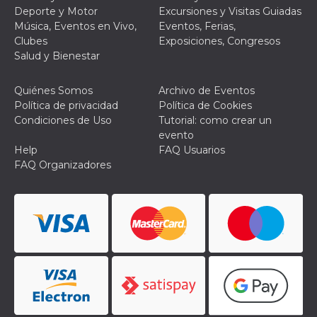
Script.com
Deporte y Motor
Excursiones y Visitas Guiadas
utiliza esta
cookie para
Música, Eventos en Vivo,
Eventos, Ferias,
recordar las
Clubes
Exposiciones, Congresos
preferencias de
consentimiento
Salud y Bienestar
de cookies de
los visitantes. Es
necesario que el
Quiénes Somos
Archivo de Eventos
banner de
cookies de
Política de privacidad
Política de Cookies
Cookie-
Condiciones de Uso
Tutorial: como crear un
Script.com
funcione
evento
correctamente.
Help
FAQ Usuarios
Declaración de almacenamiento
FAQ Organizadores
Tipo de
Nombre
Descripción
almacenamiento
fbssls_314278995690155
Almacenamiento
de sesión
wpEmojiSettingsSupports
Almacenamiento
de sesión
cn_uc__
Almacenamiento
local