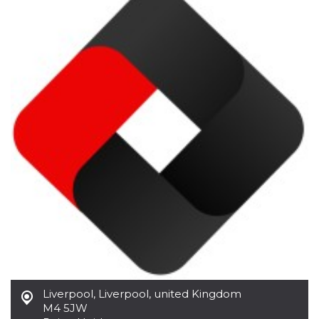
Cookies estrictamente necesarias
Cookies de preferencias
Las cookies estrictamente necesarias permiten
la funcionalidad principal del sitio web, como
el inicio de sesión de usuario y la gestión de
cuentas. El sitio web no se puede utilizar
correctamente sin las cookies estrictamente
necesarias.
Proveedor /
Nombre
Vencimiento
Descripción
Dominio
cf_clearance
1 año
Esta cookie es
Cloudflare,
utilizada por el
Inc.
servicio
.oooh.events
CloudFlare para
identificar el
tráfico web de
confianza y
anular cualquier
restricción de
seguridad
basada en la
dirección IP del
visitante. Es
esencial para
Liverpool
,
Liverpool, united Kingdom
apoyar las
M4 5JW
funciones de
seguridad de un