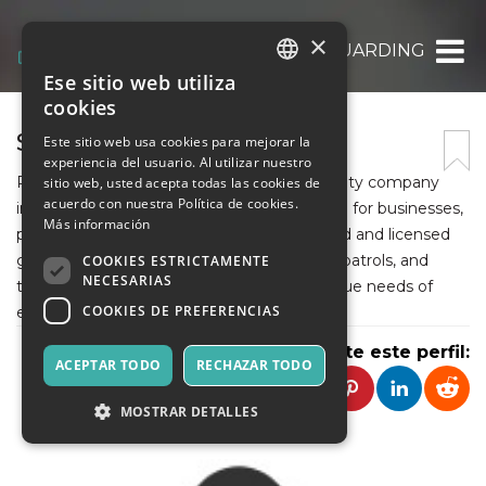
×
REGION SECURITY GUARDING
Ese sitio web utiliza
ITALIAN
cookies
ENGLISH
SECURITY COMPANY
Este sitio web usa cookies para mejorar la
experiencia del usuario. Al utilizar nuestro
SPANISH
Region Security Guarding is a leading security company
sitio web, usted acepta todas las cookies de
acuerdo con nuestra Política de cookies.
in Liverpool, offering professional protection for businesses,
Más información
properties, and events. Their team of trained and licensed
guards provides manned guarding, mobile patrols, and
COOKIES ESTRICTAMENTE
NECESARIAS
tailored security solutions to meet the unique needs of
COOKIES DE PREFERENCIAS
each client.
Comparte este perfil:
ACEPTAR TODO
RECHAZAR TODO
MOSTRAR DETALLES