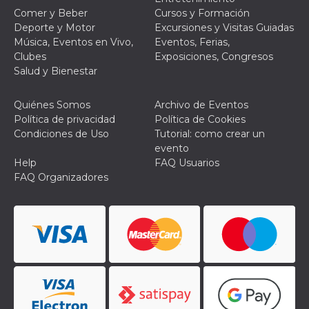
usuario.
Comer y Beber
Cursos y Formación
Normalmente es
Deporte y Motor
Excursiones y Visitas Guiadas
un número
generado al
Música, Eventos en Vivo,
Eventos, Ferias,
azar, la forma en
Clubes
Exposiciones, Congresos
que se usa
puede ser
Salud y Bienestar
específico del
sitio, pero un
buen ejemplo es
Quiénes Somos
Archivo de Eventos
mantener un
estado de inicio
Política de privacidad
Política de Cookies
de sesión para
Condiciones de Uso
Tutorial: como crear un
un usuario entre
páginas.
evento
Help
FAQ Usuarios
CookieScriptConsent
4 semanas 2
El servicio
CookieScript
días
Cookie-
oooh.events
FAQ Organizadores
Script.com
utiliza esta
cookie para
recordar las
preferencias de
consentimiento
de cookies de
los visitantes. Es
necesario que el
banner de
cookies de
Cookie-
Script.com