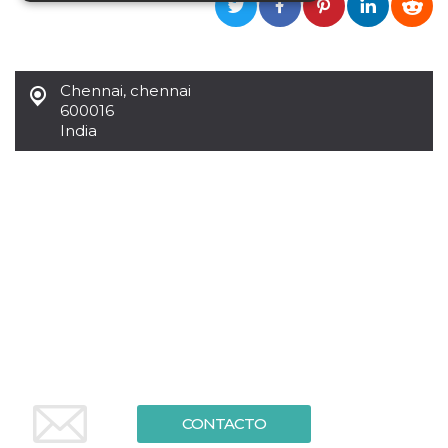
Cookies estrictamente necesarias
Cookies de preferencias
Chennai
,
chennai
Cookies no clasificadas
600016
India
Las cookies estrictamente necesarias permiten
la funcionalidad principal del sitio web, como
el inicio de sesión de usuario y la gestión de
cuentas. El sitio web no se puede utilizar
correctamente sin las cookies estrictamente
necesarias.
Proveedor /
Nombre
Vencimiento
Descripción
Dominio
cf_clearance
1 año
Esta cookie es
Cloudflare,
utilizada por el
Inc.
servicio
.oooh.events
CloudFlare para
identificar el
tráfico web de
confianza y
anular cualquier
restricción de
seguridad
CONTACTO
basada en la
dirección IP del