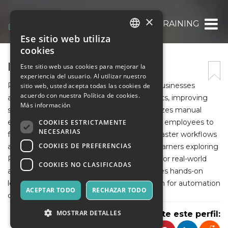
×
RPATRAINING
Ese sitio web utiliza
ITALIAN
cookies
ENGLISH
INTHU
Este sitio web usa cookies para mejorar la
experiencia del usuario. Al utilizar nuestro
SPANISH
Robotic Process Automation (RPA) helps businesses
sitio web, usted acepta todas las cookies de
acuerdo con nuestra Política de cookies.
automate repetitive tasks with software bots, improving
Más información
speed, accuracy, and productivity. It minimizes manual
errors, reduces operational costs, and allows employees to
COOKIES ESTRICTAMENTE
NECESARIAS
focus on higher-value work. RPA supports faster workflows
COOKIES DE PREFERENCIAS
and better compliance across industries. Learners exploring
RPA Training in Chennai gain practical skills for real-world
COOKIES NO CLASIFICADAS
automation projects. FITA Academy provides hands-on
learning that helps build a strong foundation for automation
ACEPTAR TODO
RECHAZAR TODO
careers.
MOSTRAR DETALLES
Comparte este perfil: