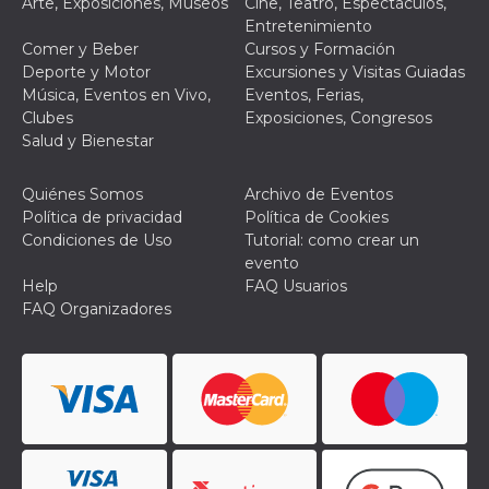
azar, la forma en
Arte, Exposiciones, Museos
Cine, Teatro, Espectáculos,
que se usa
Entretenimiento
puede ser
específico del
Comer y Beber
Cursos y Formación
sitio, pero un
Deporte y Motor
Excursiones y Visitas Guiadas
buen ejemplo es
mantener un
Música, Eventos en Vivo,
Eventos, Ferias,
estado de inicio
Clubes
Exposiciones, Congresos
de sesión para
un usuario entre
Salud y Bienestar
páginas.
m
1 año 1 mes
Esta cookie se
Stripe
Quiénes Somos
Archivo de Eventos
utiliza
m.stripe.com
generalmente
Política de privacidad
Política de Cookies
para el
Condiciones de Uso
Tutorial: como crear un
rendimiento y la
optimización de
evento
los servicios de
Help
FAQ Usuarios
procesamiento
de pagos,
FAQ Organizadores
facilitando el
almacenamiento
de contenidos
en el navegador
para hacer que
las páginas se
carguen más
rápido.
CookieScriptConsent
4 semanas 2
El servicio
CookieScript
días
Cookie-
oooh.events