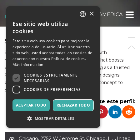
×
SIGNZ AMERICA
Ese sitio web utiliza
ITALIAN
cookies
ENGLISH
SIGNZ AMERICA
Este sitio web usa cookies para mejorar la
experiencia del usuario. Al utilizar nuestro
SPANISH
Signz America helps businesses stand out with
sitio web, usted acepta todas las cookies de
acuerdo con nuestra Política de cookies.
high‑quality, professionally crafted signage that boosts
Más información
visibility and reinforces brand identity, serving as a trusted
Commercial Sign Company offering custom designs,
COOKIES ESTRICTAMENTE
NECESARIAS
durable materials, and expert support from concept to
COOKIES DE PREFERENCIAS
delivery.
Comparte este perfil:
ACEPTAR TODO
RECHAZAR TODO
MOSTRAR DETALLES
Chicago
,
2752 W Jerome St, Chicago, IL, United