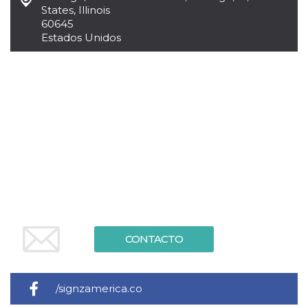
Cookies estrictamente necesarias
States, Illinois
Cookies de preferencias
60645
Estados Unidos
Las cookies estrictamente necesarias permiten
la funcionalidad principal del sitio web, como
el inicio de sesión de usuario y la gestión de
cuentas. El sitio web no se puede utilizar
correctamente sin las cookies estrictamente
necesarias.
Proveedor /
Nombre
Vencimiento
Descripción
Dominio
cf_clearance
1 año
Esta cookie es
Cloudflare,
utilizada por el
Inc.
servicio
.oooh.events
CloudFlare para
identificar el
tráfico web de
confianza y
anular cualquier
restricción de
CONTACTO
seguridad
basada en la
dirección IP del
visitante. Es
esencial para
/signzamerica.co
apoyar las
funciones de
seguridad de un