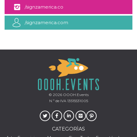
sitio web y
/signzamerica.co
proporcionar
protección
contra visitantes
maliciosos.
/signzamerica.com
wordpress_test_cookie
Sesión
Se utiliza en
Automattic
sitios creados
Inc.
con Wordpress.
.oooh.events
Comprueba si el
navegador tiene
habilitadas las
cookies
PHPSESSID
Sesión
Cookie
PHP.net
generada por
oooh.events
aplicaciones
basadas en el
lenguaje PHP.
Este es un
identificador de
propósito
© 2026
OOOH.Events
general que se
N.º de IVA 13515531005
utiliza para
mantener las
variables de
sesión del
usuario.
Normalmente es
CATEGORÌAS
un número
generado al