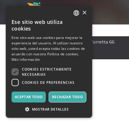
×
Ese sitio web utiliza
ITALIAN
cookies
ENGLISH
Este sitio web usa cookies para mejorar la
Calderara di Reno
,
Via Torretta 66
experiencia del usuario. Al utilizar nuestro
SPANISH
40012
sitio web, usted acepta todas las cookies de
Italia
acuerdo con nuestra Política de cookies.
Más información
COOKIES ESTRICTAMENTE
NECESARIAS
COOKIES DE PREFERENCIAS
ACEPTAR TODO
RECHAZAR TODO
MOSTRAR DETALLES