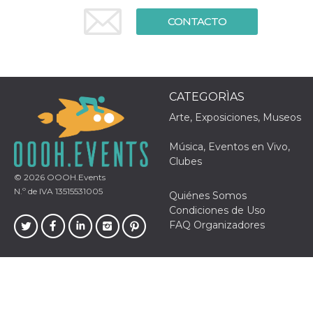
Cookies estrictamente necesarias
CONTACTO
Cookies de preferencias
Las cookies estrictamente necesarias permiten
la funcionalidad principal del sitio web, como
el inicio de sesión de usuario y la gestión de
cuentas. El sitio web no se puede utilizar
correctamente sin las cookies estrictamente
CATEGORÌAS
necesarias.
Arte, Exposiciones, Museos
Proveedor /
Nombre
Vencimiento
Descripción
Dominio
Música, Eventos en Vivo,
cf_clearance
1 año
Esta cookie es
Cloudflare,
Clubes
utilizada por el
Inc.
servicio
.oooh.events
© 2026
OOOH.Events
CloudFlare para
N.º de IVA 13515531005
Quiénes Somos
identificar el
tráfico web de
Condiciones de Uso
confianza y
FAQ Organizadores
anular cualquier
restricción de
seguridad
basada en la
dirección IP del
visitante. Es
esencial para
apoyar las
funciones de
seguridad de un