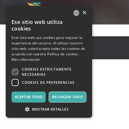
×
Ese sitio web utiliza
ITALIAN
cookies
ENGLISH
Este sitio web usa cookies para mejorar la
Dheradun
,
Dehradun
experiencia del usuario. Al utilizar nuestro
SPANISH
248001
sitio web, usted acepta todas las cookies de
India
acuerdo con nuestra Política de cookies.
Más información
COOKIES ESTRICTAMENTE
NECESARIAS
COOKIES DE PREFERENCIAS
ACEPTAR TODO
RECHAZAR TODO
MOSTRAR DETALLES