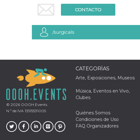
Cookies estrictamente necesarias
CONTACTO
Cookies de preferencias
Las cookies estrictamente necesarias permiten
la funcionalidad principal del sitio web, como
el inicio de sesión de usuario y la gestión de
/surgicals
cuentas. El sitio web no se puede utilizar
correctamente sin las cookies estrictamente
necesarias.
Proveedor /
Nombre
Vencimiento
Descripción
Dominio
CATEGORÌAS
cf_clearance
1 año
Esta cookie es
Cloudflare,
utilizada por el
Inc.
Arte, Exposiciones, Museos
servicio
.oooh.events
CloudFlare para
identificar el
Música, Eventos en Vivo,
tráfico web de
confianza y
Clubes
anular cualquier
© 2026
OOOH.Events
restricción de
seguridad
N.º de IVA 13515531005
Quiénes Somos
basada en la
dirección IP del
Condiciones de Uso
visitante. Es
FAQ Organizadores
esencial para
apoyar las
funciones de
seguridad de un