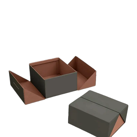
Cookies estrictamente necesarias
Cookies de preferencias
Las cookies estrictamente necesarias permiten
la funcionalidad principal del sitio web, como
el inicio de sesión de usuario y la gestión de
cuentas. El sitio web no se puede utilizar
correctamente sin las cookies estrictamente
necesarias.
Proveedor /
Nombre
Vencimiento
Descripción
Dominio
cf_clearance
1 año
Esta cookie es
Cloudflare,
utilizada por el
Inc.
servicio
.oooh.events
CloudFlare para
identificar el
tráfico web de
confianza y
anular cualquier
restricción de
seguridad
basada en la
dirección IP del
visitante. Es
esencial para
apoyar las
funciones de
seguridad de un