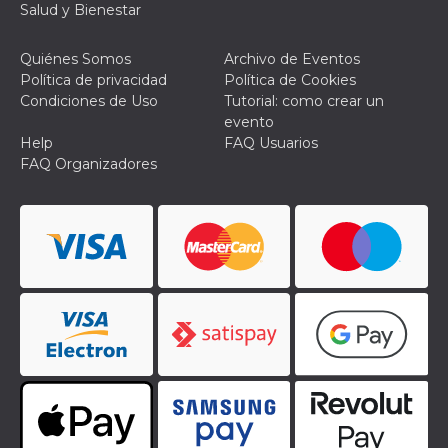
Script.com
Salud y Bienestar
utiliza esta
cookie para
recordar las
Quiénes Somos
Archivo de Eventos
preferencias de
consentimiento
Política de privacidad
Política de Cookies
de cookies de
Condiciones de Uso
Tutorial: como crear un
los visitantes. Es
necesario que el
evento
banner de
Help
FAQ Usuarios
cookies de
Cookie-
FAQ Organizadores
Script.com
funcione
correctamente.
Declaración de almacenamiento
Tipo de
Nombre
Descripción
almacenamiento
fbssls_314278995690155
Almacenamiento
de sesión
wpEmojiSettingsSupports
Almacenamiento
de sesión
cn_uc__
Almacenamiento
local