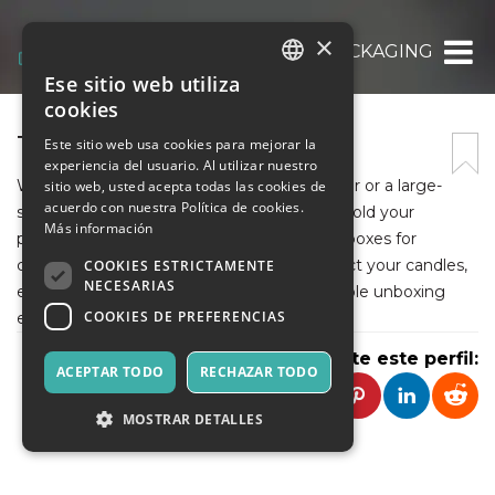
×
TYCOON PACKAGING
Ese sitio web utiliza
ITALIAN
cookies
ENGLISH
TYCOON PACKAGING
Este sitio web usa cookies para mejorar la
experiencia del usuario. Al utilizar nuestro
SPANISH
Whether you're a small artisan candle maker or a large-
sitio web, usted acepta todas las cookies de
acuerdo con nuestra Política de cookies.
scale brand, the right box does more than hold your
Más información
product — it tells your story. Our premium boxes for
candles are thoughtfully designed to protect your candles,
COOKIES ESTRICTAMENTE
NECESARIAS
enhance your brand, and deliver a memorable unboxing
COOKIES DE PREFERENCIAS
experience.
Comparte este perfil:
ACEPTAR TODO
RECHAZAR TODO
MOSTRAR DETALLES