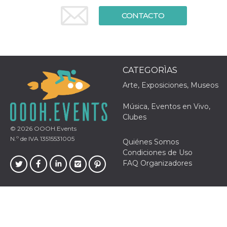
Cookies estrictamente necesarias
CONTACTO
Cookies de preferencias
Las cookies estrictamente necesarias permiten
la funcionalidad principal del sitio web, como
el inicio de sesión de usuario y la gestión de
cuentas. El sitio web no se puede utilizar
correctamente sin las cookies estrictamente
CATEGORÌAS
necesarias.
Arte, Exposiciones, Museos
Proveedor /
Nombre
Vencimiento
Descripción
Dominio
Música, Eventos en Vivo,
cf_clearance
1 año
Esta cookie es
Cloudflare,
Clubes
utilizada por el
Inc.
servicio
.oooh.events
© 2026
OOOH.Events
CloudFlare para
N.º de IVA 13515531005
Quiénes Somos
identificar el
tráfico web de
Condiciones de Uso
confianza y
FAQ Organizadores
anular cualquier
restricción de
seguridad
basada en la
dirección IP del
visitante. Es
esencial para
apoyar las
funciones de
seguridad de un