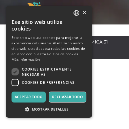
×
Ese sitio web utiliza
ITALIAN
cookies
ENGLISH
Este sitio web usa cookies para mejorar la
Messina
,
VIA PANORAMICA 31
experiencia del usuario. Al utilizar nuestro
SPANISH
98167
sitio web, usted acepta todas las cookies de
Italia
acuerdo con nuestra Política de cookies.
Más información
COOKIES ESTRICTAMENTE
NECESARIAS
COOKIES DE PREFERENCIAS
ACEPTAR TODO
RECHAZAR TODO
MOSTRAR DETALLES