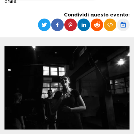
orale.
Necessari
Marketing
Condividi questo evento:
I cookie strettamente necessari o tecnici sono
indispensabili al funzionamento del sito. I
servizi qui presenti non potranno funzionare
senza.
Provider /
Nome
Scadenza
Descrizione
Dominio
cf_clearance
1 anno
Clearance
Cloudflare,
Cookie from
Inc.
CloudFlare
.oooh.events
stores the proof
of challenge
passed. It is
used to no
longer issue a
captcha or
jschallenge
challenge if
present. It is
required to
reach origin
server.
wordpress_test_cookie
Sessione
Cookie di
Automattic
Wordpress,
Inc.
verifica che il