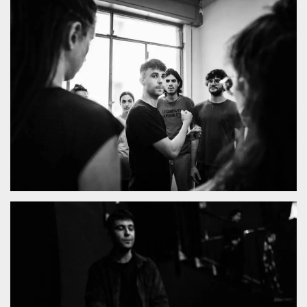
.oooh.events
browser accetti i
cookie.
PHPSESSID
Sessione
Cookie
PHP.net
generato da
oooh.events
applicazioni
basate sul
linguaggio PHP.
Si tratta di un
identificatore
generico
utilizzato per
mantenere le
variabili di
sessione utente.
Normalmente è
un numero
generato in
modo casuale, il
modo in cui
viene utilizzato
può essere
specifico per il
sito, ma un
buon esempio è
mantenere uno
stato di accesso
per un utente
tra le pagine.
m
1 anno 1
Questo cookie
Stripe