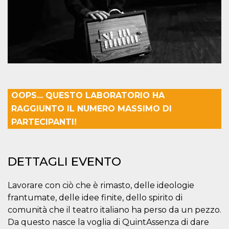
mese
viene
m.stripe.com
generalmente
utilizzato per le
prestazioni e
l'ottimizzazione
dei servizi di
elaborazione
dei pagamenti,
facilitando la
memorizzazione
dei contenuti
sul browser per
rendere le
pagine più
OOPS... QUESTO LABORATORIO HA
veloci.
RAGGIUNTO IL NUMERO MASSIMO DI
CookieScriptConsent
4
Questo cookie
CookieScript
PARTECIPANTI!
settimane
viene utilizzato
oooh.events
2 giorni
dal servizio
Cookie-
Script.com per
ricordare le
DETTAGLI EVENTO
preferenze di
consenso sui
cookie dei
visitatori. È
Lavorare con ciò che è rimasto, delle ideologie
necessario che il
banner dei
frantumate, delle idee finite, dello spirito di
cookie di
Cookie-
comunità che il teatro italiano ha perso da un pezzo.
Script.com
Da questo nasce la voglia di QuintAssenza di dare
funzioni