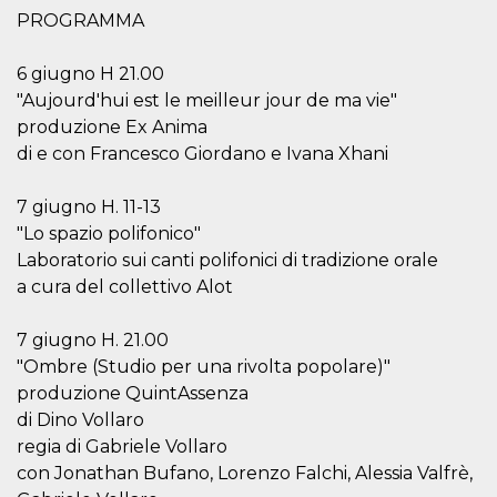
o persistent
PROGRAMMA
30 giorni
datr
2 anni
Questo coo
Meta
6 giugno H 21.00
identifica il
Platform Inc.
browser che
.facebook.com
"Aujourd'hui est le meilleur jour de ma vie"
connette a
Facebook. 
produzione Ex Anima
direttament
di e con Francesco Giordano e Ivana Xhani
legato alla 
Facebook
dell'utente.
Facebook s
7 giugno H. 11-13
che viene
utilizzato p
"Lo spazio polifonico"
aiutare con 
Laboratorio sui canti polifonici di tradizione orale
sicurezza e a
di accesso
a cura del collettivo Alot
sospette, in
particolare p
rilevamento
7 giugno H. 21.00
bot che ten
di accedere 
"Ombre (Studio per una rivolta popolare)"
servizio. F
afferma anc
produzione QuintAssenza
il profilo
comportame
di Dino Vollaro
associato a
regia di Gabriele Vollaro
ciascun coo
datr viene
con Jonathan Bufano, Lorenzo Falchi, Alessia Valfrè,
eliminato d
giorni. Que