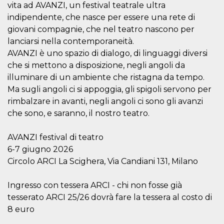
correttamente.
vita ad AVANZI, un festival teatrale ultra
indipendente, che nasce per essere una rete di
Storage declaration
giovani compagnie, che nel teatro nascono per
Storage
Nome
Descrizione
lanciarsi nella contemporaneità.
type
AVANZI è uno spazio di dialogo, di linguaggi diversi
fbssls_314278995690155
Session
che si mettono a disposizione, negli angoli da
storage
illuminare di un ambiente che ristagna da tempo.
wpEmojiSettingsSupports
Session
storage
Ma sugli angoli ci si appoggia, gli spigoli servono per
rimbalzare in avanti, negli angoli ci sono gli avanzi
cn_uc__
Local
storage
che sono, e saranno, il nostro teatro.
AVANZI festival di teatro
6-7 giugno 2026
Circolo ARCI La Scighera, Via Candiani 131, Milano
Ingresso con tessera ARCI - chi non fosse già
Provider /
Nome
Scadenza
Descrizione
Dominio
tesserato ARCI 25/26 dovrà fare la tessera al costo di
c_user
4
Cookie di a
8 euro
Meta
settimane
utente. Può
Platform Inc.
2 giorni
essere di se
.facebook.com