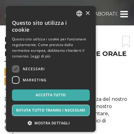
×
LO SPAZIO POLIFONICO – LABORATORIO SU
Questo sito utilizza i
ITALIAN
cookie
ENGLISH
LO SPAZIO POLIFONICO –
Questo sito utilizza i cookie per funzionare
regolarmente. Come previsto dalla
LABORATORIO SUI CANTI
SPANISH
normativa europea, dobbiamo chiederti il
POLIFONICI DI TRADIZIONE ORALE
consenso.
Leggi di più
– COLLETTIVO ALOT
NECESSARI
7 GIUGNO 2026 - 11:00
MARKETING
VENDITE ONLINE TERMINATE
Corsi & Formazione
ACCETTA TUTTO
Durante il laboratorio faremo esperienza del nostro
corpo-voce, cercando di manifestare il nostro
RIFIUTA TUTTO TRANNE I NECESSARI
essere in vita attraverso l'azione del cantare,
praticando insieme alcuni canti polifonici di
MOSTRA DETTAGLI
tradizione