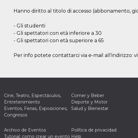
Hanno diritto al titolo di accesso (abbonamento, gio
- Gli studenti
- Gli spettatori con età inferiore a 30
- Gli spettatori con età superiore a 65
Per info potete contattarci via e-mail all'indirizz
Cine, Teatro, Espectáculos,
Comer y Beber
Entretenimiento
Deporte y Motor
Eventos, Ferias, Exposiciones,
Salud y Bienestar
Congresos
Archivo de Eventos
Política de privacidad
Tutorial: como crear un evento
Help