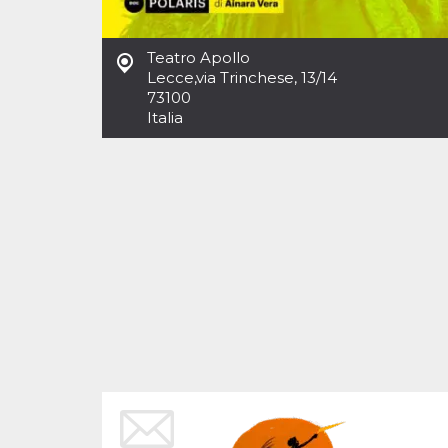
Cookies estrictamente necesarias
Cookies de preferencias
Teatro Apollo
Las cookies estrictamente necesarias permiten
Lecce
,
via Trinchese, 13/14
la funcionalidad principal del sitio web, como
73100
el inicio de sesión de usuario y la gestión de
cuentas. El sitio web no se puede utilizar
Italia
correctamente sin las cookies estrictamente
necesarias.
Proveedor /
Nombre
Vencimiento
Descripción
Dominio
cf_clearance
1 año
Esta cookie es
Cloudflare,
utilizada por el
Inc.
servicio
.oooh.events
CloudFlare para
identificar el
tráfico web de
confianza y
anular cualquier
restricción de
seguridad
basada en la
dirección IP del
visitante. Es
esencial para
apoyar las
funciones de
seguridad de un