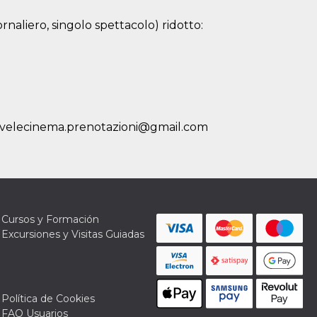
rnaliero, singolo spettacolo) ridotto:
o: vivelecinema.prenotazioni@gmail.com
Cursos y Formación
Excursiones y Visitas Guiadas
Política de Cookies
FAQ Usuarios