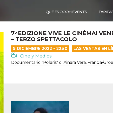
QUE ES OOOH.EVENTS
TARIFA
7^EDIZIONE VIVE LE CINÉMA! VEN
– TERZO SPETTACOLO
9 DICIEMBRE 2022 - 22:50
LAS VENTAS EN L
Cine y Medios
Documentario "Polaris" di Ainara Vera, Francia/Groe