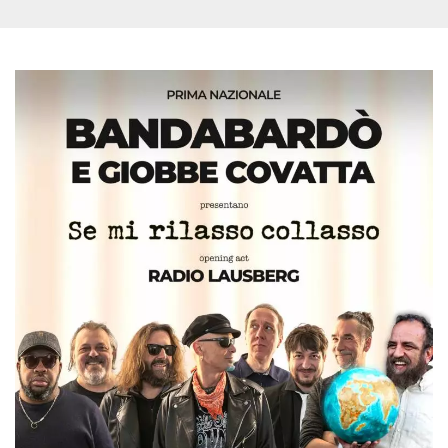
sitio web y
proporcionar
protección
contra visitantes
maliciosos.
wordpress_test_cookie
Sesión
Se utiliza en
Automattic
sitios creados
Inc.
con Wordpress.
.oooh.events
Comprueba si el
navegador tiene
habilitadas las
cookies
PHPSESSID
Sesión
Cookie
PHP.net
generada por
oooh.events
aplicaciones
basadas en el
lenguaje PHP.
Este es un
identificador de
propósito
general que se
utiliza para
mantener las
variables de
sesión del
usuario.
Normalmente es
un número
generado al