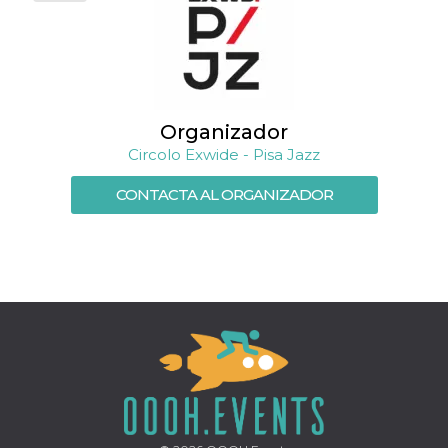
Script.com
utiliza esta
cookie para
recordar las
preferencias de
consentimiento
de cookies de
los visitantes. Es
necesario que el
Organizador
banner de
cookies de
Circolo Exwide - Pisa Jazz
Cookie-
Script.com
funcione
CONTACTA AL ORGANIZADOR
correctamente.
Declaración de almacenamiento
Tipo de
Nombre
Descripción
almacenamiento
fbssls_314278995690155
Almacenamiento
de sesión
wpEmojiSettingsSupports
Almacenamiento
de sesión
cn_uc__
Almacenamiento
local