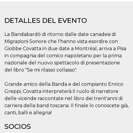
Cookies estrictamente necesarias
Cookies de preferencias
DETALLES DEL EVENTO
Las cookies estrictamente necesarias permiten
la funcionalidad principal del sitio web, como
el inicio de sesión de usuario y la gestión de
La Bandabardò di ritorno dalle date canadesi di
cuentas. El sitio web no se puede utilizar
correctamente sin las cookies estrictamente
Migrazioni Sonore che l'hanno vista esordire con
necesarias.
Giobbe Covatta in due date a Montréal, arriva a Pisa
Proveedor /
in compagnia del comico napoletano per la prima
Nombre
Vencimiento
Descripción
Dominio
nazionale del nuovo spettacolo di presentazione
cf_clearance
1 año
Esta cookie es
Cloudflare,
del libro "Se mi rilasso collasso".
utilizada por el
Inc.
servicio
.oooh.events
CloudFlare para
identificar el
Grande amico della Banda e del compianto Enrico
tráfico web de
Greppi, Covatta interpreterà il ruolo di narratore
confianza y
anular cualquier
delle vicende raccontate nel libro dei trent'anni di
restricción de
seguridad
carriera della band toscana. Il finale lo conoscete già,
basada en la
dirección IP del
canti, balli e allegria!
visitante. Es
esencial para
apoyar las
SOCIOS
funciones de
seguridad de un