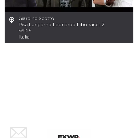
azar, la forma en
que se usa
puede ser
específico del
sitio, pero un
Giardino Scotto
buen ejemplo es
Pisa
,
Lungarno Leonardo Fibonacci, 2
mantener un
56125
estado de inicio
de sesión para
Italia
un usuario entre
páginas.
m
1 año 1 mes
Esta cookie se
Stripe
utiliza
m.stripe.com
generalmente
para el
rendimiento y la
optimización de
los servicios de
procesamiento
de pagos,
facilitando el
almacenamiento
de contenidos
en el navegador
para hacer que
las páginas se
carguen más
rápido.
CookieScriptConsent
4 semanas 2
El servicio
CookieScript
días
Cookie-
oooh.events