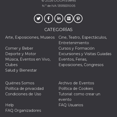
© 2026
OOOH.Events
N.º de IVA 13515531005
CATEGORÌAS
Proveedor /
Nombre
Vencimiento
Descripc
Dominio
Arte, Exposiciones, Museos
Cine, Teatro, Espectáculos,
Entretenimiento
c_user
4 semanas 2
Cookie de
Meta
días
de sesió
Platform Inc.
Comer y Beber
Cursos y Formación
usuario.
.facebook.com
Deporte y Motor
Excursiones y Visitas Guiadas
ser de se
permane
Música, Eventos en Vivo,
Eventos, Ferias,
durante 
Clubes
Exposiciones, Congresos
datr
2 años
Esta coo
Meta
Salud y Bienestar
identifica
Platform Inc.
navegado
.facebook.com
conecta 
Quiénes Somos
Archivo de Eventos
Facebook
directam
Política de privacidad
Política de Cookies
vinculad
Condiciones de Uso
Tutorial: como crear un
usuario 
Faceboo
evento
individua
Help
FAQ Usuarios
Facebook
que se ut
FAQ Organizadores
ayudar c
seguridad