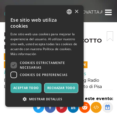
×
BANDABARDÒ E GIOBBE COVATTA AL GIAR
Ese sitio web utiliza
ITALIAN
cookies
ENGLISH
BANDABARDÒ E GIOBBE
Este sitio web usa cookies para mejorar la
experiencia del usuario. Al utilizar nuestro
COVATTA AL GIARDINO SCOTTO
SPANISH
sitio web, usted acepta todas las cookies de
PISA 23 GIUGNO 2023
acuerdo con nuestra Política de cookies.
Más información
23 JUNIO 2023 - 21:30
COOKIES ESTRICTAMENTE
LAS VENTAS EN LÍNEA TERMINARON
NECESARIAS
Música, Eventos en Vivo, Clubes
COOKIES DE PREFERENCIAS
Bandabardò e Giobbe Covatta, opening Radio
Lausberg il 23 Giugno al Giardino Scotto di Pisa
ACEPTAR TODO
RECHAZAR TODO
Compartir este evento:
MOSTRAR DETALLES