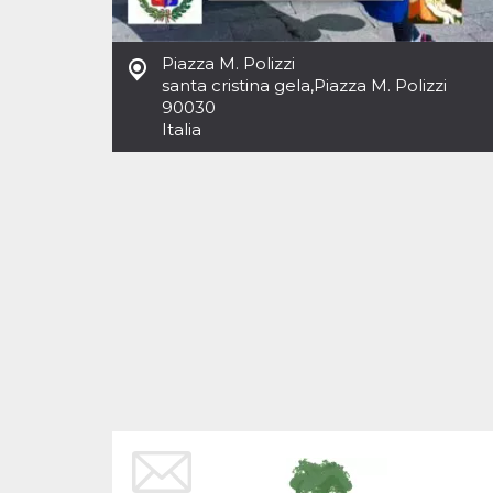
Cookies estrictamente necesarias
Cookies de preferencias
Piazza M. Polizzi
Las cookies estrictamente necesarias permiten
santa cristina gela
,
Piazza M. Polizzi
la funcionalidad principal del sitio web, como
90030
el inicio de sesión de usuario y la gestión de
cuentas. El sitio web no se puede utilizar
Italia
correctamente sin las cookies estrictamente
necesarias.
Proveedor /
Nombre
Vencimiento
Descripción
Dominio
cf_clearance
1 año
Esta cookie es
Cloudflare,
utilizada por el
Inc.
servicio
.oooh.events
CloudFlare para
identificar el
tráfico web de
confianza y
anular cualquier
restricción de
seguridad
basada en la
dirección IP del
visitante. Es
esencial para
apoyar las
funciones de
seguridad de un