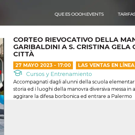
QUE ES OOOH.EVENTS
TARIFA
CORTEO RIEVOCATIVO DELLA MAN
GARIBALDINI A S. CRISTINA GELA
CITTÀ
27 MAYO 2023 - 17:00
LAS VENTAS EN LÍNE
Cursos y Entrenamiento
Accompagnati dagli alunni della scuola elementare 
storia ed i luoghi della manovra diversiva messa in 
aggirare la difesa borbonica ed entrare a Palermo