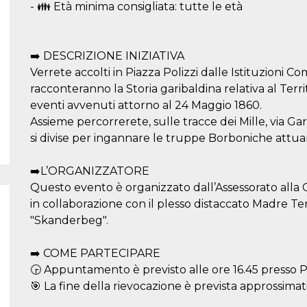
- 👪 Età minima consigliata: tutte le età
➡️ DESCRIZIONE INIZIATIVA
Verrete accolti in Piazza Polizzi dalle Istituzioni Co
racconteranno la Storia garibaldina relativa al Territ
eventi avvenuti attorno al 24 Maggio 1860.
Assieme percorrerete, sulle tracce dei Mille, via Gar
si divise per ingannare le truppe Borboniche attu
➡️L’ORGANIZZATORE
Questo evento è organizzato dall’Assessorato alla 
in collaborazione con il plesso distaccato Madre Te
"Skanderbeg".
➡️ COME PARTECIPARE
🕞 Appuntamento è previsto alle ore 16.45 presso Pi
🎯 La fine della rievocazione è prevista approssima