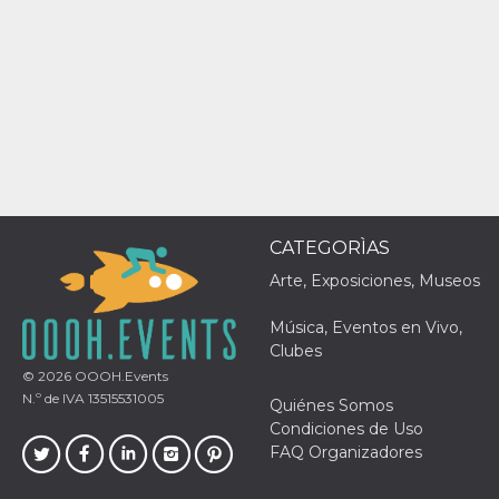
Script.com
utiliza esta
cookie para
recordar las
preferencias de
consentimiento
de cookies de
los visitantes. Es
necesario que el
banner de
cookies de
Cookie-
Script.com
funcione
correctamente.
CATEGORÌAS
Declaración de almacenamiento
Arte, Exposiciones, Museos
Tipo de
Nombre
Descripción
almacenamiento
Música, Eventos en Vivo,
fbssls_314278995690155
Almacenamiento
Clubes
de sesión
© 2026
OOOH.Events
wpEmojiSettingsSupports
Almacenamiento
N.º de IVA 13515531005
Quiénes Somos
de sesión
Condiciones de Uso
cn_uc__
Almacenamiento
FAQ Organizadores
local